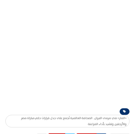
«الفار» في مرمى النيران.. الصحافة العالمية تُجمع على جدل قرارات حكم مباراة مصر
والأرجنتين وتشيد بأداء الفراعنة