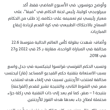
وأوضح جونسون: في الأسبوع الماضي فقط، أكد
بييرلويجي كولينا، رئيس لجنة الحكام في “فيفا”، على
معيار رئيسي تم تعميمه على حكامه، إذ طلب من الحكام
السماح بالاحتكاك الطبيعي في كرة القدم لزيادة إيقاع
المباريات.
وأضاف: شهدت بطولة كأس العالم الحالية متوسط 22.6
مخالفة في المباراة الواحدة، مقارنة بـ 25 في 2022 و27
في 2018.
وتسبب الحكم الفرنسي فرانسوا ليتيكسيه في جدل واسع
بسبب الاستعانة بتقنية حكم الفيديو المساعد (فار) ليحتسب
مخالفة لمنتخب الأرجنتين تسببت في إلغاء هدف لمنتخب
مصر في الشوط الثاني، والنتيجة تشير لتقدم (الفراعنة)
بنتيجة 1 – صفر، كما لم يعد إلى ذات التقنية في ركلة جزاء
محتملة لصلاح جاء بعدها هدف الفوز للأرجنتين.