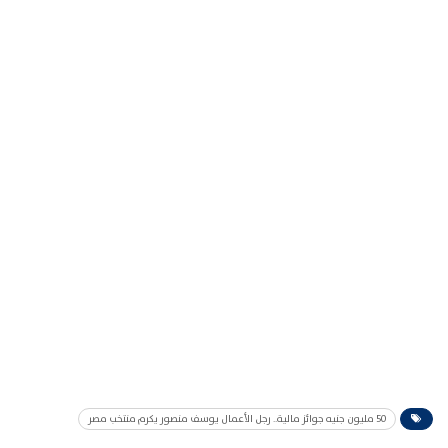
50 مليون جنيه جوائز مالية.. رجل الأعمال يوسف منصور يكرم منتخب مصر