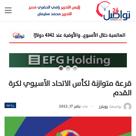
رئيس التحرير
رامي الحضري
مدير
التحرير
محمد سليمان
شركة «Liberty Developments» تطلق أولى فعالياتها الترفيهية بمشروع «AT» في حفل ضخم للميجا ستار أحمد سع...
قرعة متوازنة لكأس الاتحاد الآسيوي لكرة
القدم
رياضة
في
يناير 17, 2022
بواسطة
رويترز