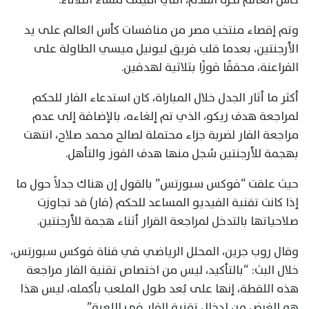
وتم إقصاء منتخب مصر من منافسات كأس العالم على يد
الأرجنتين، بعدما قلب فريق ليونيل ميسي الطاولة على
الفراعنة، محققًا فوزًا بثلاثية لهدفين.
أكثر ما أثار الجدل خلال المباراة، كان استدعاء الفار للحكم
لمراجعة هدف زيكو، الذي تم إلغاءه، بالإضافة إلى عدم
مراجعة الفار لضربة جزاء محتملة لصالح محمد صلاح، انتهت
بهجمة للأرجنتين سُجل منها هدف الفوز والتأهل.
حيث علقت “فوكس سبورتس” بالقول إن هناك جدلاً حول ما
إذا كانت تقنية الفيديو المساعد للحكم (فار) قد تجاوزت
صلاحياتها بالتدخل لمراجعة القرار أثناء هجمة للأرجنتين.
وقال روب جرين، المحلل الرياضي في قناة فوكس سبورتس،
خلال البث: “بالتأكيد، ليس من اختصاص تقنية الفار مراجعة
هذه اللقطة، إنها على بُعد طول الملعب بأكمله، ليس هذا
هو الغرض من إدخال تقنية الفار في اللعبة”.