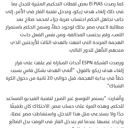
كما رصدت El PIAS بعض لقطات التحكيم المثيرة للجدل بما
في ذلك إلغاء هدف زيكو، وتدخل تقنية الفار في الأمر، إلى
جانب تجاهل الحكم احتساب ضربة جزاء لمحمد صلاح بعد
مطالبة لاعبي مصر بذلك لوجود خطأ، وسمح الحكم باستمرار
اللعب، ولم يحتسب المخالفة، ومن نفس الفعل جاءت
الهجمة المرتدة التي انتهت بالهدف الثالث للأرجنتين الذي
منحهم التأهل للدور التالي.
ورصدت الشبكة ESPN أحداث المباراة ثم علقت على قرار
إلغاء هدف زيكو بالقول: “ألغي الهدف بشكل قاسٍ بسبب
خطأ في بداية الهجمة، قبل حوالي 20 ثانية من دخول الكرة
الشباك”.
وأشارت: “يستمر التوسع غير المبرر لتقنية الفيديو المساعد
للحكم، وهذه المرة على حساب مصر، الاحتكاك كان طفيفًا
جدًا ولا يستدعي مثل هذا التدخل، واستشاطت مصر غضبًا،
وازداد غضبها عندما لم يتدخل الفار في الوقت بدل الضائع