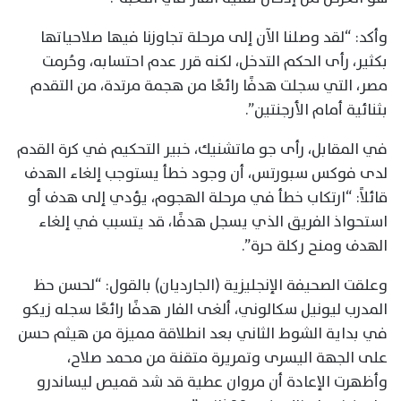
وأكد: “لقد وصلنا الآن إلى مرحلة تجاوزنا فيها صلاحياتها
بكثير، رأى الحكم التدخل، لكنه قرر عدم احتسابه، وحُرمت
مصر، التي سجلت هدفًا رائعًا من هجمة مرتدة، من التقدم
بثنائية أمام الأرجنتين”.
في المقابل، رأى جو ماتشنيك، خبير التحكيم في كرة القدم
لدى فوكس سبورتس، أن وجود خطأ يستوجب إلغاء الهدف
قائلاً: “ارتكاب خطأ في مرحلة الهجوم، يؤدي إلى هدف أو
استحواذ الفريق الذي يسجل هدفًا، قد يتسبب في إلغاء
الهدف ومنح ركلة حرة”.
وعلقت الصحيفة الإنجليزية (الجارديان) بالقول: “لحسن حظ
المدرب ليونيل سكالوني، ألغى الفار هدفًا رائعًا سجله زيكو
في بداية الشوط الثاني بعد انطلاقة مميزة من هيثم حسن
على الجهة اليسرى وتمريرة متقنة من محمد صلاح،
وأظهرت الإعادة أن مروان عطية قد شد قميص ليساندرو