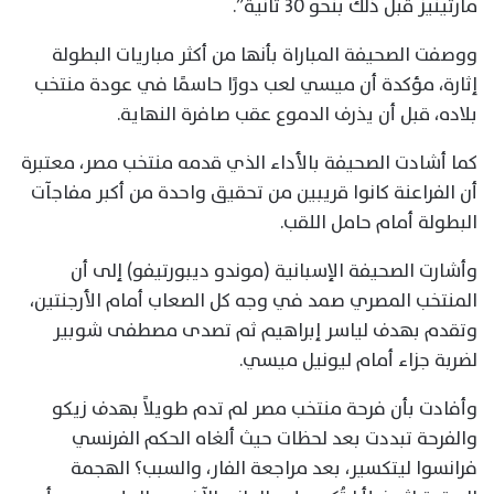
مارتينيز قبل ذلك بنحو 30 ثانية”.
ووصفت الصحيفة المباراة بأنها من أكثر مباريات البطولة
إثارة، مؤكدة أن ميسي لعب دورًا حاسمًا في عودة منتخب
بلاده، قبل أن يذرف الدموع عقب صافرة النهاية.
كما أشادت الصحيفة بالأداء الذي قدمه منتخب مصر، معتبرة
أن الفراعنة كانوا قريبين من تحقيق واحدة من أكبر مفاجآت
البطولة أمام حامل اللقب.
وأشارت الصحيفة الإسبانية (موندو ديبورتيفو) إلى أن
المنتخب المصري صمد في وجه كل الصعاب أمام الأرجنتين،
وتقدم بهدف لياسر إبراهيم ثم تصدى مصطفى شوبير
لضربة جزاء أمام ليونيل ميسي.
وأفادت بأن فرحة منتخب مصر لم تدم طويلاً بهدف زيكو
والفرحة تبددت بعد لحظات حيث ألغاه الحكم الفرنسي
فرانسوا ليتكسير، بعد مراجعة الفار، والسبب؟ الهجمة