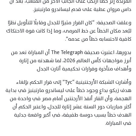
المرتدة إثر خطأ ارتُكب على الجانب الآخر من الملعب، بعد أن
داس مروان عطية على قدم ليساندرو مارتينيز.
وعلقت الصحيفة: “كان القرار مثيرًا للجدل وقابلًا للتأويل نظرًا
لبُعد مكان الخطأ عن خط المرمى، وما إذا كانت قوة الاحتكاك
كافية لاحتسابه خطأ من عدمه”.
بدورها، اعتبرت صحيفة The Telegraph أن المباراة تعد من
أبرز مواجهات كأس العالم 2026، لما شهدته من إثارة
وأهداف متأخرة وقرارات تحكيمية أثارت الجدل.
وأشارت الشبكة الأرجنتينية “Tyc” إلى قرار الحكم بإلغاء
هدف زيكو بداعٍ وجود خطأ على ليساندرو مارتينيز في بداية
الهجمة، وأن الفار أنقذ الأرجنتين أمام مصر في واحدة من
أكثر مباريات دور الستة عشر إثارة للجدل، واعتبر الحكم أن
الهدف خطأ بسبب دوسة طفيفة، في أكبر واقعة جدلية
في المباراة.