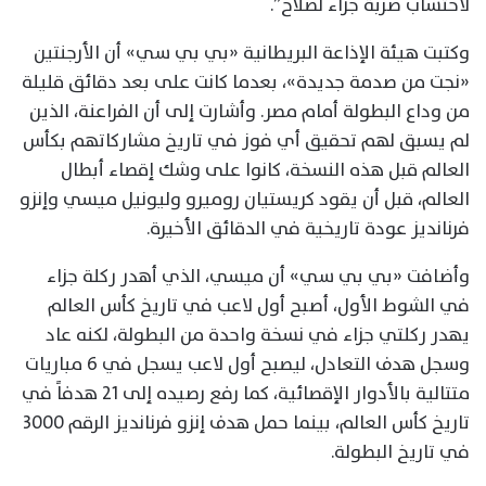
لاحتساب ضربة جزاء لصلاح”.
وكتبت هيئة الإذاعة البريطانية «بي بي سي» أن الأرجنتين
«نجت من صدمة جديدة»، بعدما كانت على بعد دقائق قليلة
من وداع البطولة أمام مصر. وأشارت إلى أن الفراعنة، الذين
لم يسبق لهم تحقيق أي فوز في تاريخ مشاركاتهم بكأس
العالم قبل هذه النسخة، كانوا على وشك إقصاء أبطال
العالم، قبل أن يقود كريستيان روميرو وليونيل ميسي وإنزو
فرنانديز عودة تاريخية في الدقائق الأخيرة.
وأضافت «بي بي سي» أن ميسي، الذي أهدر ركلة جزاء
في الشوط الأول، أصبح أول لاعب في تاريخ كأس العالم
يهدر ركلتي جزاء في نسخة واحدة من البطولة، لكنه عاد
وسجل هدف التعادل، ليصبح أول لاعب يسجل في 6 مباريات
متتالية بالأدوار الإقصائية، كما رفع رصيده إلى 21 هدفاً في
تاريخ كأس العالم، بينما حمل هدف إنزو فرنانديز الرقم 3000
في تاريخ البطولة.