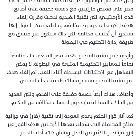
وعن ذلك، قال جونسون: كان هناك شد خفيف جداً من لاعب
مصر على قميص مارتينيز، مع دعسة خفيفة على أصابع
قدم الأرجنتيني، لكن تقنية الفيديو تدخلت وقررت إلغاء
هدف زيكو بداعي وجود مخالفة، وبالطبع يمكن القول إنها
تستحق أن تُحتسب مخالفة، لكن ذلك سيكون غير متسق مع
طريقة إدارة التحكيم في البطولة.
وأردف خبير تقنية الفيديو: هدف مصر الملغى جاء مناقضاً
تماماً للمعايير التحكيمية المتبعة في البطولة. لا يمكن
التساهل مع الاحتكاكات البسيطة أثناء اللعب، ثم إلغاء هدف
عبر تقنية الفيديو بسبب إمساك طفيف جداً بالقميص.
وأضاف: هناك أيضاً دعسة خفيفة على القدم، ولكن العديد
من الحالات المماثلة مرّت دون احتساب مخالفة من الحكام.
كما أثار قرار الحكم بعدم العودة إلى تقنية (فار) في جزائية
صلاح المحتملة التي سجلت بعدها الأرجنتين هدف الفوز عبر
إنزو فرنانديز، الكثير من الجدل وبشأن ذلك، أجاب الخبير