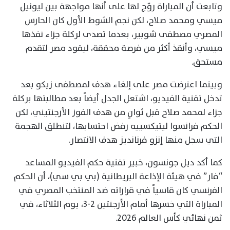
وتابعت أن المباراة روّج لها على أنها مواجهة بين ليونيل
ميسي ومحمد صلاح، لكن نجم الشوط الأول كان الحارس
المصري مصطفى شوبير، بعدما تصدى لركلة جزاء نفذها
ميسي، وأنقذ أكثر من فرصة محققة، ليقود مصر لتقدم
مستحق.
وبينما اعترضت مصر على إلغاء هدف لمصطفى زيكو بعد
تدخل تقنية الفيديو، اشتعل الجدل أيضاً بعد مطالبتها بركلة
جزاء لمحمد صلاح قبل ثوانٍ من هدف الفوز الأرجنتيني، لكن
الحكم فرانسوا ليتيكسييه رفض احتسابها، لتنطلق الهجمة
التي سجل منها إنزو فرنانديز هدف الانتصار.
كما أكد ديل جونسون، خبير تقنية حكم الفيديو المساعد
“فار” في هيئة الإذاعة البريطانية (بي بي سي)، أن الحكم
الفرنسي كان قاسياً في قراراته ضد المنتخب المصري في
المباراة التي خسرها أمام الأرجنتين 2-3، يوم الثلاثاء، في
ثمن نهائي كأس العالم 2026.