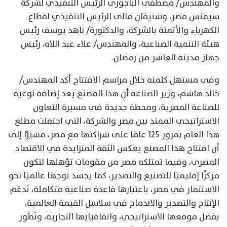
والمهندس/ مصطفى الباجورى الرئيس التنفيذي لشركة
سيمنس مصر، وشتيفان مالى الرئيس التنفيذي لقطاع
الكهرباء والأتمتة بالشركة، والدكتورة/ ناهد يوسف رئيس
هيئة التنمية الصناعية، والمهندس/ علاء عبد اللاه، رئيس
جهاز مدينة العاشر من رمضان.
وفي مستهل كلمته خلال مراسم الافتتاح أكد المهندس/
خالد هاشم، وزير الصناعة أن هذا المصنع يعد إضافة نوعية
للصناعة المصرية، ومحطة جديدة في مسيرة التعاون
الاستراتيجي الممتد بين مصر والشركة، التي احتفلت مطلع
هذا العام بمرور 125 عامًا على شراكتها مع مصر، مشيرًا إلى
أن افتتاح هذا المصنع يعكس الثقة المتزايدة في الاقتصاد
المصري، وفيما تمتلكه مصر من مقومات تؤهلها لتكون
مركزًا إقليميًا للتصنيع والتصدير، كما يجسد توجهًا عالميًا نحو
الاستثمار في مصر، باعتبارها قاعدة صناعية متكاملة، تَدعَم
الإنتاج والتصدير والاندماج في سلاسل القيمة العالمية،
بفضل موقعها الاستراتيجي، واتفاقياتِها التجارية، وتَطَور