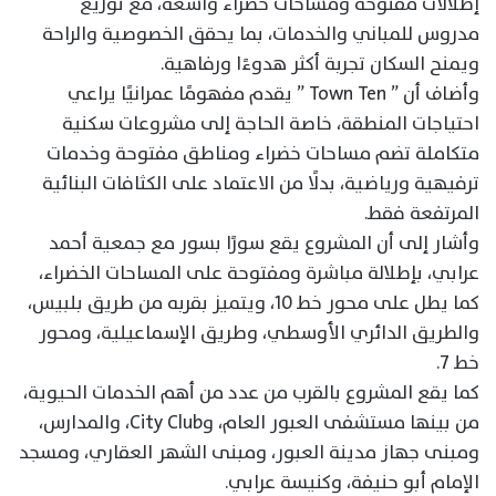
إطلالات مفتوحة ومساحات خضراء واسعة، مع توزيع
مدروس للمباني والخدمات، بما يحقق الخصوصية والراحة
ويمنح السكان تجربة أكثر هدوءًا ورفاهية.
وأضاف أن ” Town Ten ” يقدم مفهومًا عمرانيًا يراعي
احتياجات المنطقة، خاصة الحاجة إلى مشروعات سكنية
متكاملة تضم مساحات خضراء ومناطق مفتوحة وخدمات
ترفيهية ورياضية، بدلًا من الاعتماد على الكثافات البنائية
المرتفعة فقط.
وأشار إلى أن المشروع يقع سورًا بسور مع جمعية أحمد
عرابي، بإطلالة مباشرة ومفتوحة على المساحات الخضراء،
كما يطل على محور خط 10، ويتميز بقربه من طريق بلبيس،
والطريق الدائري الأوسطي، وطريق الإسماعيلية، ومحور
خط 7.
كما يقع المشروع بالقرب من عدد من أهم الخدمات الحيوية،
من بينها مستشفى العبور العام، وCity Club، والمدارس،
ومبنى جهاز مدينة العبور، ومبنى الشهر العقاري، ومسجد
الإمام أبو حنيفة، وكنيسة عرابي.