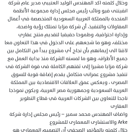
وخلال كلمته اكد المهندس الوليد العتيبي مدير عام شركة
انفينتى فيو ونائب رئيس مجلس إدارة مجموعة الأنظمة
المتحدة بالمملكة العربية السعودية المتخصصة في أعمال
المقاولات والتنفيذ، أن شركة مزايا تمتلك رؤية واضحة،
وإدارة احترافية، وطموحا حقيقيا لتقديم منتج عقاري
مختلف، وهو ما شجعهم على الدخول في هذا التعاون معا
لافتا الى إيمانهم بأن نجاح أي مشروع يبدأ من التكامل بين
جميع الأطراف، وهو ما لمسته الشركة منذ بداية العمل مع
شركة مزايا مشيرا إلى ثقتهم الكاملة فى قوة الشركة فى
تنفيذ مشروع عمرانى متكامل يقدم إضافة قوية للسوق
المصرى ، ويعكس عمق العلاقات الاقتصادية بين المملكة
العربية السعودية وجمهورية مصر العربية، ويكون نموذجا
ناجحا للتعاون بين الشركات العربية في قطاع التطوير
العقارى
واضاف المهندس محمد سمير – رئيس مجلس إدارة شركة
Arke والاستشارى المعمارى للمشروع
خلال كلمته بالمؤتمر الصحفى أن التصميم المعماري هو