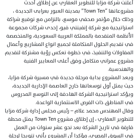
أعلنت شركة مزايا للتطوير العقاري عن إطلاق أحدث
مشروعاتها “Town Ten” بمدينة العبور بعرابى الجديدة ،
وذلك خلال مؤتمر صحفي موسع، بالتزامن مع توقيع شراكة
استراتيجية مع شركة إنفينتي فيو، إحدى شركات مجموعة
الأنظمة المتقدمة بالمملكة العربية السعودية، والمتخصصة
في تقديم الحلول المتكاملة لجميع انواع المشاريع وأعمال
المقاولات والتنفيذ، في خطوة تعكس رؤية مشتركة لتقديم
مشروع عمراني متكامل وفق أعلى المعايير الفنية
والهندسية.
ويعد المشروع بداية مرحلة جديدة في مسيرة شركة مزايا،
حيث يمثل أول توسعاتها خارج العاصمة الإدارية الجديدة،
ويؤكد استراتيجية الشركة الهادفة إلى التوسع المدروس
في المناطق ذات الفرص الاستثمارية الواعدة.
وقال المهندس محمد علام – رئيس مجلس إدارة شركة مزايا
للتطوير العقاري ، إن إطلاق مشروع Town Ten يمثل محطة
فارقة في تاريخ الشركة بعد نحو عشر سنوات من العمل
في السوق المصري، مؤكدا أن المشروع يأتي تتويجا لرحلة