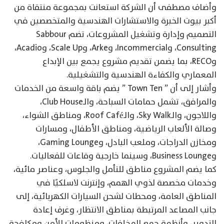
وأضاف مصطفى أن الشركة استعانت بمجموعة منتقاة من
أكبر بيوت الخبرة والاستشارات الهندسية والمتخصصين في
التصميم وإدارة وتشغيل المشروعات، تضم Sabbour
Consulting، وIncommercial، وArke، وScale Up، وAcadio،
وRECO، بما يضمن تقديم مشروع يجمع بين الإبداع
المعماري والكفاءة الهندسية والتشغيلية.
وأشار إلى أن ” Town Ten ” يضم باقة واسعة من الخدمات
والمرافق، تشمل حمامات السباحة، والـClub House،
واللاجون، والـSky Walk، والـRoof Café، ومناطق الشواء،
وصالة الألعاب الرياضية، ومناطق الأطفال، ومسارات
ومخازن الدراجات، وملعب البادل، وGaming Lounge،
وBusiness Lounge، وسينما خارجية وقاعات للفعاليات.
كما يضم المشروع مناطق للتأمل والجلوس، وعناصر مائية،
وخدمات مخصصة لذوي الهمم، وإنترنت لاسلكيًا في
المناطق العامة، ومحطات لشحن السيارات الكهربائية، إلى
جانب المصاعد المرتبطة بمناطق الانتظار، وغرف إعادة
التدوير، وأنظمة جمع المخلفات، ومنظومات الأمن ومكافحة