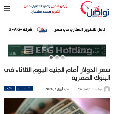
رئيس التحرير
رامي الحضري
مدير
التحرير
محمد سليمان
شركة «AIG» تتعاون مع «CSCEC الصينية» بمشروع «AI Tower» بأعلى المعايير العالمية
سعر الدولار أمام الجنيه اليوم الثلاثاء في
البنوك المصرية
اقتصاد مصر
سلايدر
في
أبريل 7, 2026
بواسطة
تواصل 24