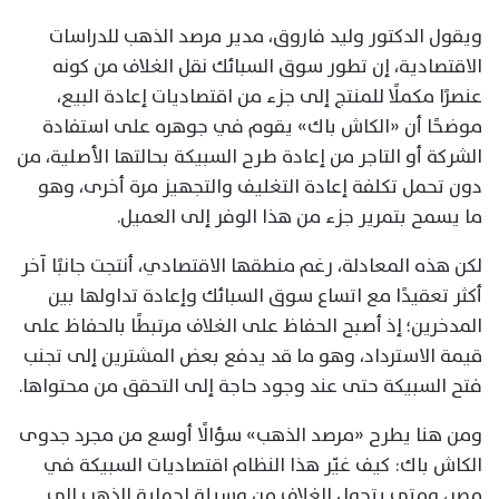
ويقول الدكتور وليد فاروق، مدير مرصد الذهب للدراسات
الاقتصادية، إن تطور سوق السبائك نقل الغلاف من كونه
عنصرًا مكملًا للمنتج إلى جزء من اقتصاديات إعادة البيع،
موضحًا أن «الكاش باك» يقوم في جوهره على استفادة
الشركة أو التاجر من إعادة طرح السبيكة بحالتها الأصلية، من
دون تحمل تكلفة إعادة التغليف والتجهيز مرة أخرى، وهو
ما يسمح بتمرير جزء من هذا الوفر إلى العميل.
لكن هذه المعادلة، رغم منطقها الاقتصادي، أنتجت جانبًا آخر
أكثر تعقيدًا مع اتساع سوق السبائك وإعادة تداولها بين
المدخرين؛ إذ أصبح الحفاظ على الغلاف مرتبطًا بالحفاظ على
قيمة الاسترداد، وهو ما قد يدفع بعض المشترين إلى تجنب
فتح السبيكة حتى عند وجود حاجة إلى التحقق من محتواها.
ومن هنا يطرح «مرصد الذهب» سؤالًا أوسع من مجرد جدوى
الكاش باك: كيف غيّر هذا النظام اقتصاديات السبيكة في
مصر، ومتى يتحول الغلاف من وسيلة لحماية الذهب إلى