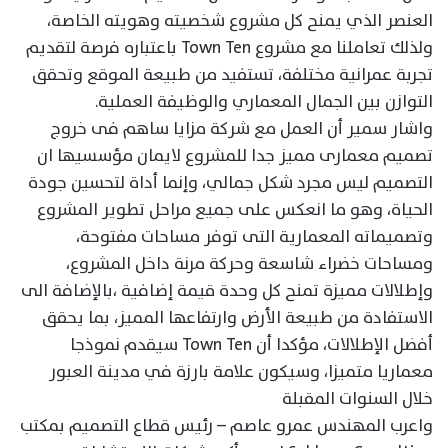
العنصر الذي يمنح كل مشروع شخصيته وهويته الخاصة،
ولذلك تعاملنا مع مشروع Town Ten باعتباره فرصة لتقديم
تجربة عمرانية مختلفة، تستفيد من طبيعة الموقع وتحقق
التوازن بين الجمال المعماري والوظيفة العملية.
واشار سمير أن العمل مع شركة مزايا ساهم فى خروج
تصميم معمارى مميز جدا للمشروع لايمان مؤسسيها ان
التصميم ليس مجرد شكل جمالي، وإنما أداة لتحسين جودة
الحياة، وهو ما انعكس على جميع مراحل تطوير المشروع
وتصميماته المعمارية التى توفر مساحات مفتوحة،
ومساحات خضراء شاسعة وحركة مرنة داخل المشروع،
وإطلالات مميزة تمنح كل وحدة قيمة إضافية ،بالإضافة الى
الاستفادة من طبيعة الأرض وارتفاعها المميز، بما يحقق
أفضل الإطلالات، مؤكدا أن Town Ten سيقدم نموذجا
معماريا متميزا، وسيكون علامة بارزة في مدينة العبور
خلال السنوات المقبلة
واعرب المهندس عمرو عاصم – رئيس قطاع التصميم بمكتب