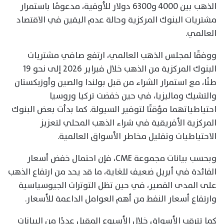
الذهب بين 4000 و6300 دولار للأوقية، مدعومًا باستمرار
مشتريات البنوك المركزية وحالة عدم اليقين في الاقتصاد
العالمي.
ووفقًا لمجلس الذهب العالمي، ارتفع صافي مشتريات
البنوك المركزية من الذهب خلال فبراير 2026 إلى نحو 19
طنًا، مع استمرار الشراء من قبل بولندا والصين وأوزبكستان
والتشيك وماليزيا، في حين خفضت تركيا وروسيا
احتياطياتهما مؤقتًا لتوفير السيولة. كما بدأت بعض البنوك
المركزية الأفريقية في شراء الذهب المحلي لتعزيز
الاحتياطيات وتقليل مخاطر الأسواق العالمية.
وبحسب بيانات مجموعة CME، فإن احتمال خفض أسعار
الفائدة في أبريل ضعيف للغاية، ما قد يحد من ارتفاع الذهب
على المدى القصير، في حين تظل التوترات الجيوسياسية
وارتفاع أسعار النفط من أهم العوامل الداعمة للأسعار.
كما تترقب الأسواق خلال الأسبوع المقبل عددًا من البيانات