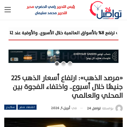
رئيس التحرير
رامي الحضري
مدير
التحرير
محمد سليمان
شركة «Liberty Developments» تطلق أولى فعالياتها الترفيهية بمشروع «AT» في حفل ضخم للميجا ستار أحمد سع...
«مرصد الذهب»: ارتفاع أسعار الذهب 225
جنيهًا خلال أسبوع.. واختفاء الفجوة بين
المحلي والعالمي
اقتصاد مصر
سلايدر
في
أبريل 5, 2026
بواسطة
تواصل 24