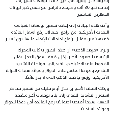
وظيفة خلال يوليو، في حين كانت التوقعات تشير إلى
إضافة نحو 80 ألف وظيفة، بالتزامن مع خفض كبير لبيانات
الشهرين السابقين.
وأدت هذه البيانات إلى إعادة تسعير توقعات السياسة
النقدية الأمريكية، مع تراجع احتمالات رفع أسعار الفائدة
في سبتمبر، مقابل ارتفاع احتمالات الإبقاء عليها دون تغيير.
ويرى «مرصد الذهب» أن هذه التطورات كانت المحرك
الرئيسي للصعود الأخير، إذ إن ضعف سوق العمل يقلل
الضغوط على الاحتياطي الفيدرالي لمواصلة التشديد
النقدي، وهو ما انعكس على الدولار وعوائد سندات الخزانة
الأمريكية، ورفع جاذبية الذهب الذي لا يدر عائدًا.
وبذلك انتقلت الأسواق خلال أيام قليلة من تسعير مخاطر
استمرار التشديد النقدي إلى بناء توقعات أكثر ملاءمة
للذهب، بعدما أصبحت احتمالات رفع الفائدة أقل دعمًا للدولار
وعوائد السندات.