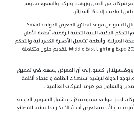
ون جنيه مصري مع شركات من الصين وروسيا وتركيا والسعودية، ومن
مة إلى 15 ألف زائر.
وفي السياق نفسه، أعلنت شركة بروفيشينتال اكسبو عن موعد انطلاق المعرض الدولي Smart
متخصص في نظم التحكم الذكية، البنية التحتية الرقمية، أنظمة الأمان
لصحة المنزلية، وأنظمة تشغيل الأجهزة الكهربائية والتحكم
في الإضاءة. ويقام المعرض بالتزامن مع Middle East Lighting Expo 2026 لتقديم حلول متكاملة
بروفيشينتال اكسبو، إلى أن المعرض يسهم في تعميق
توجه الدولة لترشيد استهلاك الطاقة واعتماد أنظمة
دير والتعاون مع كبرى الشركات العالمية .
ركات لحجز مواقع مميزة مبكرًا، ويشمل التسويق الدولي
ريقية والأجنبية، لعرض أحدث الابتكارات التقنية للمصانع