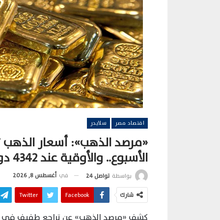
اقتصاد مصر
سلايدر
الأسبوع.. والأوقية عند 4342 دولارًا
في
أغسطس 8, 2026
بواسطة
تواصل 24
شارك
Facebook
Twitter
كشف «مرصد الذهب» عن تراجع طفيف في أسع