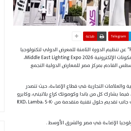
Telegram
طباعة
أعلنت شركة بروفيشينتال اكسبو “PROEXPO” عن تنظيم الدورة الثامنة للمعرض الدولي لتكنولوجيا
الليد ونظم الإضاءة الحديثة والديكورية والمكونات الإلكترونية Middle East Lighting Expo 2026،
 إقامته في الفترة من 20 إلى 22 أغسطس القادم بمركز مصر للمعارض الدولية التجمع
 والعلامات التجارية في قطاع الإضاءة، حيث تتصدر
فيما يشارك كل من باندا وكوموتك كراعٍ بلاتيني، وكايرو
لايت، إي لووك، وجنرال لاين كراعٍ ذهبي، إلى جانب تقديم حلول تقنية متقدمة من RXD، Lamba، S-K-
وجيا الإضاءة في مصر والشرق الأوسط .