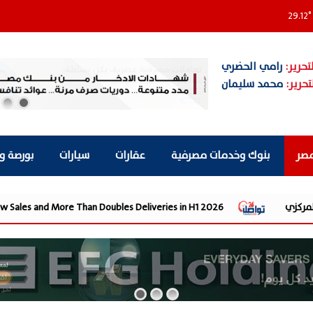
29.12
°
تحرير:
رامي الحضري
تحرير:
محمد سليمان
مصر
بنوك وخدمات مصرفية
عقارات
سيارات
بورصة و
orts EGP 28.4 Billion in New Sales and More Than Doubles Deliveries in H