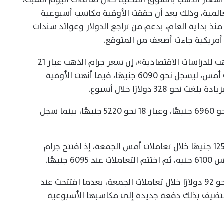
لعالمية، وذلك بعد أن حققت الأوقية مكاسب أسبوعية
لها منذ بداية العام، بدعم من تراجع الدولار وعوائد سندات
ف أمريكية جاءت أضعف من المتوقع.
وقال الدكتور وليد فاروق، مدير «مرصد الذهب للدراسات الاقتصادية»، إن سعر جرام الذهب عيار 21
تراجع بنحو 5 جنيهات مقارنة بإغلاق تعاملات أمس، ليسجل نحو 6090 جنيهًا، فيما أنهت الأوقية
وأضاف أن سعر جرام الذهب عيار 24 سجل نحو 6960 جنيهًا، وعيار 18 نحو 5220 جنيهًا، بينما سجل
وأشار إلى أن السوق المحلية ارتفعت بنحو 125 جنيهًا خلال تعاملات أمس الجمعة، إذ افتتح جرام
وفي الأسواق العالمية، ارتفعت الأوقية بنحو 92 دولارًا خلال تعاملات الجمعة، بعدما افتتحت عند
، قبل أن تختتم عند 4342 دولارًا، لتضيف بذلك دفعة جديدة إلى مكاسبها الأسبوعية