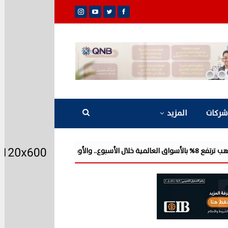
شركات
المزيد
شركة «Liberty Developments» تطلق أولى فعالياتها الترفيهية بمشروع «AT» في حفل ضخم للميجا ستار أحمد سع...