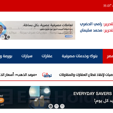
33.01
°
تحرير:
رامي الحضري
تحرير:
محمد سليمان
مصر
بنوك وخدمات مصرفية
عقارات
سيارات
بورصة و
«مرصد الذهب»: أسعار الذهب ترتفع 8% بالأسواق العالمية خلال الأسبوع.. والأوقية عند 4342 دولارًا