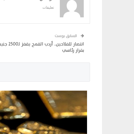
تعليقات
السابق بوست
انتصار للفلاحين.. أردب القمح يقفز لـ500
بقرار رئاسي