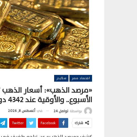
اقتصاد مصر
سلايدر
الأسبوع.. والأوقية عند 4342 دولارًا
في
أغسطس 8, 2026
بواسطة
تواصل 24
شارك
Facebook
Twitter
كشف «مرصد الذهب» عن تراجع طفيف في أسع