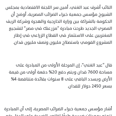
النائب أشرف عبد الغني، أمين سر اللجنة الاقتصادية بمجلس
الشيوخ مؤسس جمعية خبراء الضرائب المصرية، أوضح أن
الحكومة بالشراكة بين وزارة الخارجية والهجرة وشركة الريف
المصري الجديد طرحت مبادرة “مزرعتك في مصر” لتشجيع
المغتربين على الاستثمار في القطاع الزراعي في إطار
المشروع القومي باستصلاح مليون ونصف مليون فدان.
قال “عبد الغني”، إن المرحلة الأولى من المبادرة على
مساحة 7600 فدان ويتم دفع 20% دفعة أولى من قيمة
الأرض ويسدد الباقي على 8 سنوات بفائدة متناقصة 4%
بسعر 2450 دولار للفدان.
أشار مؤسس جمعية خبراء الضرائب المصرية، إلى أن المبادرة
تتمتع بمميزات ضريبية طبقًا لقانون الضريبة على الدخل رقم