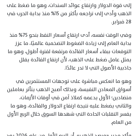
إلى قوة الدولار وارتفاع عوائد السندات، وهو ما ضغط على
الذهب وأدى إلى تراجعه بأكثر من 15% منذ بداية الحرب في
28 فبراير.
وفي الوقت نفسه، أدى ارتفاع أسعار النفط بنحو 75% منذ
بداية العام إلى زيادة الضغوط التضخمية عالميًا، ما عزز
التوقعات ببقاء أسعار الفائدة مرتفعة لفترة أطول، وهو ما
يمثل عامل ضغط على الذهب، لأن ارتفاع الفائدة يقلل
جاذبية الأصول التي لا تدر عائدًا.
وهو ما انعكس مباشرة على توجهات المستثمرين في
أسواق المعادن النفيسة، وبذلك أصبح الذهب يتأثر بعاملين
متضادين؛ الأول يدعمه كملاذ آمن في أوقات الأزمات،
والثاني يضغط عليه نتيجة ارتفاع الدولار والفائدة، وهو ما
يفسر التقلبات الحادة التي شهدها السوق خلال الربع الأول
من العام.
وأكد مدير «مرصد الذهب»، أن الربع الأول من عام 2026 يعد