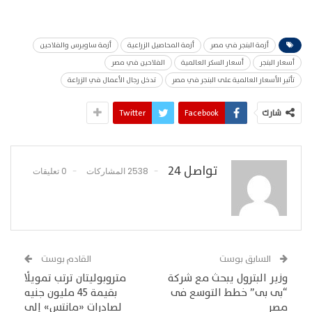
أزمة البنجر في مصر
أزمة المحاصيل الزراعية
أزمة ساويرس والفلاحين
أسعار البنجر
أسعار السكر العالمية
الفلاحين في مصر
تأثير الأسعار العالمية على البنجر في مصر
تدخل رجال الأعمال في الزراعة
شارك
Facebook
Twitter
تواصل 24
2538 المشاركات
0 تعليقات
السابق بوست
القادم بوست
وزير البترول يبحث مع شركة
متروبوليتان ترتب تمويلًا
“بى بى” خطط التوسع فى
بقيمة 45 مليون جنيه
مصر
لصادرات «مانتس» إلى