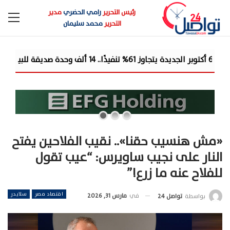
رئيس التحرير
رامي الحضري
مدير
التحرير
محمد سليمان
«مش هنسيب حقنا».. نقيب الفلاحين يفتح
النار على نجيب ساويرس: “عيب تقول
للفلاح عنه ما زرع!”
اقتصاد مصر
سلايدر
في
مارس 31, 2026
بواسطة
تواصل 24