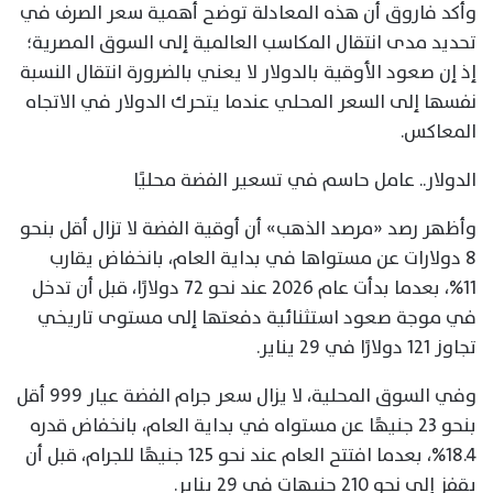
وأكد فاروق أن هذه المعادلة توضح أهمية سعر الصرف في
تحديد مدى انتقال المكاسب العالمية إلى السوق المصرية؛
إذ إن صعود الأوقية بالدولار لا يعني بالضرورة انتقال النسبة
نفسها إلى السعر المحلي عندما يتحرك الدولار في الاتجاه
المعاكس.
الدولار.. عامل حاسم في تسعير الفضة محليًا
وأظهر رصد «مرصد الذهب» أن أوقية الفضة لا تزال أقل بنحو
8 دولارات عن مستواها في بداية العام، بانخفاض يقارب
11%، بعدما بدأت عام 2026 عند نحو 72 دولارًا، قبل أن تدخل
في موجة صعود استثنائية دفعتها إلى مستوى تاريخي
تجاوز 121 دولارًا في 29 يناير.
وفي السوق المحلية، لا يزال سعر جرام الفضة عيار 999 أقل
بنحو 23 جنيهًا عن مستواه في بداية العام، بانخفاض قدره
18.4%، بعدما افتتح العام عند نحو 125 جنيهًا للجرام، قبل أن
يقفز إلى نحو 210 جنيهات في 29 يناير.