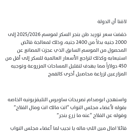
لافتا أن الدولة
خفضت سعر توريد طن بنجر السكر لموسم 2025/2026 إلى
2000 جنيه بدلاً من 2400 جنيه، وذلك لمعالجة فائض
المحصول من الموسم السابق الذي عجزت المصانع عن
استيعابه وكذلك لتراجع الأسعار العالمية للسكر إلى أقل من
450 دولاراً مما يهدف لتقليل المساحات المزروعة وتوجيه
المزارعين لزراعة محاصيل أخرى كالقمح
واستهجن ابوصدام تصريحات ساويرس التليفزيونيه الخاصه
بقوله لأعضاء مجلس النواب “انت مالك انت ومال الفلاح”
وقوله عن الفلاح “عنه ما زرع بنجر”
قائلا امال مين اللي ماله يا نجيب لما أعضاء مجلس النواب