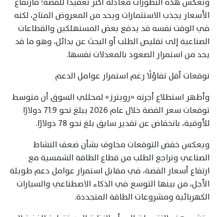
وتعكس هذه التطورات معادلة أكثر تعقيدًا للفضة؛ فارتفاع
الأسعار يجذب الاستثمارات ويحد من المعروض المتاح، لكنه
في الوقت نفسه قد يدفع بعض المستهلكين والقطاعات
الصناعية إلى تقليص الطلب أو البحث عن بدائل، وهو ما قد
يحد من استمرار الصعود بالمعدلات نفسها.
توقعات أقل تفاؤلًا رغم استمرار عوامل الدعم
وأظهر استطلاع أجرته «رويترز» لمحللي السوق أن متوسط
توقعات سعر الفضة خلال عام 2026 يبلغ نحو 71.9 دولارًا
للأوقية، بانخفاض عن تقدير سابق بلغ نحو 78 دولارًا.
ويعكس خفض التوقعات مخاوف بشأن ضعف النشاط
الصناعي وتراجع الطلب من قطاع الطاقة الشمسية مع
ارتفاع أسعار الفضة، في مقابل استمرار عوامل دعم طويلة
الأجل، من بينها التوسع في الذكاء الاصطناعي والسيارات
الكهربائية ومشروعات الطاقة المتجددة.