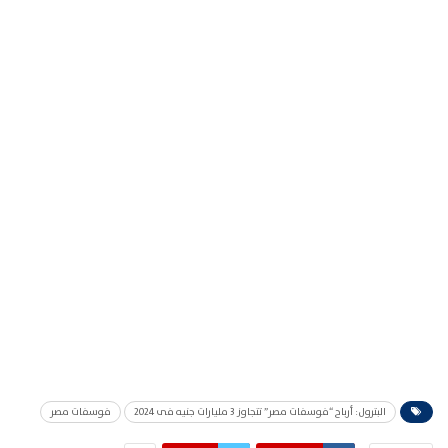
البترول: أرباح “فوسفات مصر” تتجاوز 3 مليارات جنيه فى 2024
فوسفات مصر