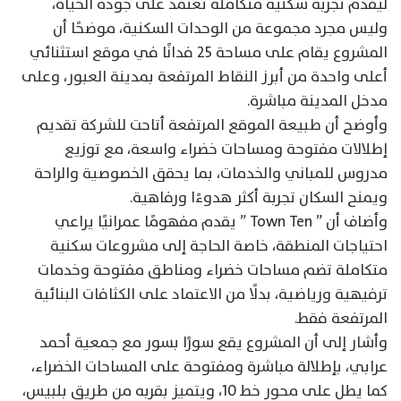
ليقدم تجربة سكنية متكاملة تعتمد على جودة الحياة،
وليس مجرد مجموعة من الوحدات السكنية، موضحًا أن
المشروع يقام على مساحة 25 فدانًا في موقع استثنائي
أعلى واحدة من أبرز النقاط المرتفعة بمدينة العبور، وعلى
مدخل المدينة مباشرة.
وأوضح أن طبيعة الموقع المرتفعة أتاحت للشركة تقديم
إطلالات مفتوحة ومساحات خضراء واسعة، مع توزيع
مدروس للمباني والخدمات، بما يحقق الخصوصية والراحة
ويمنح السكان تجربة أكثر هدوءًا ورفاهية.
وأضاف أن ” Town Ten ” يقدم مفهومًا عمرانيًا يراعي
احتياجات المنطقة، خاصة الحاجة إلى مشروعات سكنية
متكاملة تضم مساحات خضراء ومناطق مفتوحة وخدمات
ترفيهية ورياضية، بدلًا من الاعتماد على الكثافات البنائية
المرتفعة فقط.
وأشار إلى أن المشروع يقع سورًا بسور مع جمعية أحمد
عرابي، بإطلالة مباشرة ومفتوحة على المساحات الخضراء،
كما يطل على محور خط 10، ويتميز بقربه من طريق بلبيس،