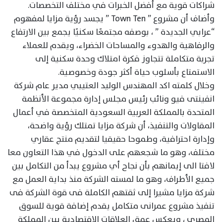
شراكات قوية مع أفضل الخبرات في مختلف التخصصات.
وأضاف أن مشروع ” Town Ten ” يجسد رؤية مزايا لمفهوم
“عرابي الجديدة ” ، بوصفه مجتمعًا سكنيًا يجمع بين الارتفاع
والرفاهية والهدوء والمساحات الخضراء، ويقدم للعملاء
تجربة متكاملة تتجاوز فكرة امتلاك وحدة سكنية إلى
الاستمتاع بأسلوب حياة أكثر جودة وخصوصية.
وخلال كلمته اكد المهندس الوليد العتيبي مدير عام شركة
انفينتى فيو ونائب رئيس مجلس إدارة مجموعة الأنظمة
المتحدة بالمملكة العربية السعودية المتخصصة في أعمال
المقاولات والتنفيذ، أن شركة مزايا تمتلك رؤية واضحة،
وإدارة احترافية، وطموحا حقيقيا لتقديم منتج عقاري
مختلف، وهو ما شجعهم على الدخول في هذا التعاون معا
لافتا الى إيمانهم بأن نجاح أي مشروع يبدأ من التكامل بين
جميع الأطراف، وهو ما لمسته الشركة منذ بداية العمل مع
شركة مزايا مشيرا إلى ثقتهم الكاملة فى قوة الشركة فى
تنفيذ مشروع عمرانى متكامل يقدم إضافة قوية للسوق
المصرى ، ويعكس عمق العلاقات الاقتصادية بين المملكة