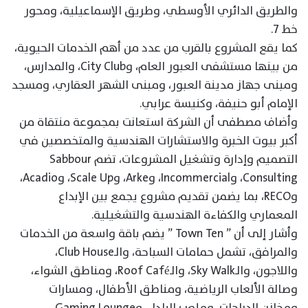
والطريق الدائري الأوسطي، وطريق الإسماعيلية، ومحور
خط 7.
كما يقع المشروع بالقرب من عدد من أهم الخدمات الحيوية،
من بينها مستشفى العبور العام، وCity Club، والمدارس،
ومبنى جهاز مدينة العبور، ومبنى الشهر العقاري، ومسجد
الإمام أبو حنيفة، وكنيسة عرابي.
وأضاف مصطفى أن الشركة استعانت بمجموعة منتقاة من
أكبر بيوت الخبرة والاستشارات الهندسية والمتخصصين في
التصميم وإدارة وتشغيل المشروعات، تضم Sabbour
Consulting، وIncommercial، وArke، وScale Up، وAcadio،
وRECO، بما يضمن تقديم مشروع يجمع بين الإبداع
المعماري والكفاءة الهندسية والتشغيلية.
وأشار إلى أن ” Town Ten ” يضم باقة واسعة من الخدمات
والمرافق، تشمل حمامات السباحة، والـClub House،
واللاجون، والـSky Walk، والـRoof Café، ومناطق الشواء،
وصالة الألعاب الرياضية، ومناطق الأطفال، ومسارات
ومخازن الدراجات، وملعب البادل، وGaming Lounge،