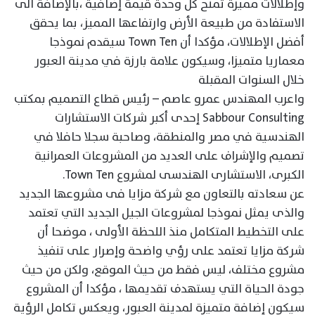
وإطلالات مميزة تمنح كل وحدة قيمة إضافية ،بالإضافة الى
الاستفادة من طبيعة الأرض وارتفاعها المميز، بما يحقق
أفضل الإطلالات، مؤكدا أن Town Ten سيقدم نموذجا
معماريا متميزا، وسيكون علامة بارزة في مدينة العبور
خلال السنوات المقبلة
واعرب المهندس عمرو عاصم – رئيس قطاع التصميم بمكتب
Sabbour Consulting إحدى أكبر شركات الاستشارات
الهندسية في مصر والمنطقة، وصاحبة سجلا حافلا في
تصميم والإشراف على العديد من المشروعات العمرانية
الكبرى، الاستشارى الهندسى لمشروع Town Ten.
عن سعادته بالتعاون مع شركة مزايا فى مشروعها الجديد
والذى يمثل نموذجا لمشروعات الجيل الجديد التي تعتمد
على التخطيط المتكامل منذ اللحظة الأولى ، موضحا أن
شركة مزايا تعتمد على رؤي واضحة وإصرار على تنفيذ
مشروع مختلف، ليس فقط من حيث الموقع، ولكن من حيث
جودة الحياة التي يستهدف تقديمها ، مؤكدا أن المشروع
سيكون إضافة متميزة لمدينة العبور، ويعكس تكامل الرؤية