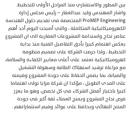
بين المطور والاستشاري منذ المراحل الأولى للتخطيط.
واشار المهندس وليد عبدالغفار – رئيس مجلس إدارة
ProMEP Engineering المتخصصة فى تقديم حلول الهندسة
الكهروميكانيكية المتكاملة ، والتي أصبحت اليوم أحد أهم
عناصر نجاح واستدامة المشروعات العقارية الى ان المشروع
يعكس اهتمام كبيرا بأدق التفاصيل الفنية منذ بداية
التخطيط ، ولذا حرصت الشركة على تصميم منظومة
كهروميكانيكية تعتمد على أعلى معايير الكفاءة والسلامة،
مع مراعاة ترشيد استهلاك الطاقة وسهولة التشغيل
والصيانة، بما يضمن الحفاظ على جودة المشروع وقيمته
على المدى الطويل ، مؤكدا ان شركة مزايا تولى اهتماما
كبيرا باختيار أفضل الشركاء في كل تخصص، وهو ما يعزز
فرص نجاح المشروع ويمنح العملاء ثقة أكبر في جودة
المنتج النهائي ويحافظ على عوائد وقيم استثماراتهم .