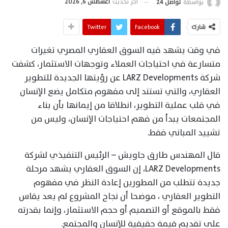
آخر تحديث
أغسطس 6, 2026
بواسطة
تواصل 24
شارك
Facebook
Twitter
في وقت يشهد فيه السوق العقاري المصري تغيرات
متسارعة في احتياجات العملاء وتوجهات الاستثمار، كشفت
شركة LARZ Developments عن رؤيتها الجديدة للتطوير
العقاري، والتي تستند إلى مفهوم متكامل يضع الإنسان
في قلب عملية التطوير، انطلاقا من إيمانها بأن بناء
المجتمعات يبدأ من فهم احتياجات الإنسان، وليس من
تشييد المباني فقط.
قال المهندس طارق جاويش – الرئيس التنفيذي لشركة
LARZ Developments، إن السوق العقاري يشهد مرحلة
جديدة تتطلب من المطورين إعادة النظر في مفهوم
التطوير العقاري ، موضحا أن نجاح المشروع لم يعد يقاس
فقط بالموقع أو التصميم أو حجم الاستثمار، وإنما بقدرته
على تقديم قيمة حقيقية للإنسان والمجتمع.