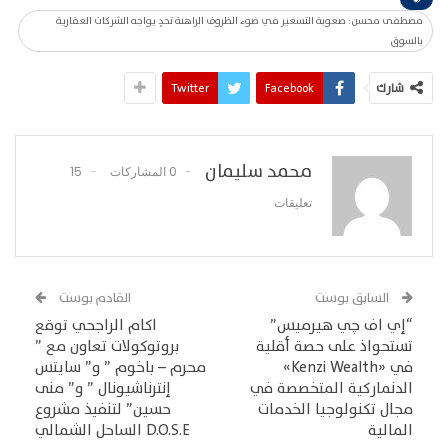
مصطفى محسن: صعوبة التسعير في ضوء الظروف الراهنة تحدٍ يواجه الشركات العقارية
بالسوق
شارك
Facebook
Twitter
محمد سليمان
0 المشاركات
15
تعليقات
السابق بوست
القادم بوست
“إي اف چي هيرميس”
اكام الراجحي توقع
تستحواذ على حصة أقلية
بروتوكولات تعاون مع ”
في «Kenzi Wealth»
محرم – باخوم ” و” سايتس
الدنماركية المتخصصة في
إنترناشيونال ” و” منى
مجال تكنولوجيا الخدمات
حسين” لتنفيذ مشروع
المالية
D.O.S.E الساحل الشمالي