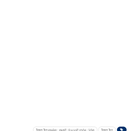
Town Ten
مزايا - عرابي الجديدة - العبور - مشروع Town Ten