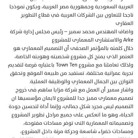
العربية السعودية وجمهورية مصر العربية، ويكون نموذجا
ناجحا للتعاون بين الشركات العربية في قطاع التطوير
العقارى
واضاف المهندس محمد سمير – رئيس مجلس إدارة شركة
Arke والاستشارى المعمارى للمشروع
خلال كلمته بالمؤتمر الصحفى أن التصميم المعماري هو
العنصر الذي يمنح كل مشروع شخصيته وهويته الخاصة،
ولذلك تعاملنا مع مشروع Town Ten باعتباره فرصة لتقديم
تجربة عمرانية مختلفة، تستفيد من طبيعة الموقع وتحقق
التوازن بين الجمال المعماري والوظيفة العملية.
واشار سمير أن العمل مع شركة مزايا ساهم فى خروج
تصميم معمارى مميز جدا للمشروع لايمان مؤسسيها ان
التصميم ليس مجرد شكل جمالي، وإنما أداة لتحسين جودة
الحياة، وهو ما انعكس على جميع مراحل تطوير المشروع
وتصميماته المعمارية التى توفر مساحات مفتوحة،
ومساحات خضراء شاسعة وحركة مرنة داخل المشروع،