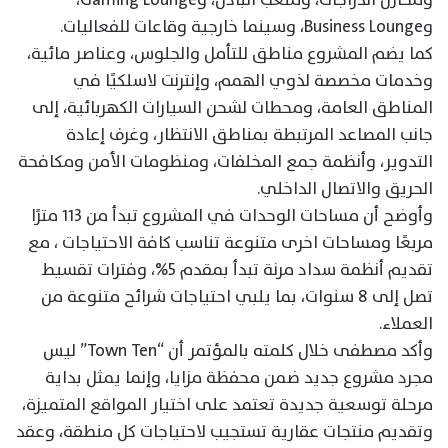
وBusiness Lounge، وسينما خارجية وقاعات للفعاليات.
كما يضم المشروع مناطق للتأمل والجلوس، وعناصر مائية،
وخدمات مخصصة لذوي الهمم، وإنترنت لاسلكيًا في
المناطق العامة، ومحطات لشحن السيارات الكهربائية، إلى
جانب المصاعد المرتبطة بمناطق الانتظار، وغرف إعادة
التدوير، وأنظمة جمع المخلفات، ومنظومات الأمن ومكافحة
الحريق والاتصال الداخلي.
وأوضح أن مساحات الوحدات في المشروع تبدأ من ١١٣ مترًا
مربعًا ومساحات اخرى متنوعة تناسب كافة الاحتياجات ، مع
تقديم أنظمة سداد مرنة تبدأ بمقدم 5%، وفترات تقسيط
تصل إلى 8 سنوات، بما يلبي احتياجات شرائح متنوعة من
العملاء.
وأكد مصطفى خلال كلمته بالمؤتمر أن “Town Ten” ليس
مجرد مشروع جديد ضمن محفظة مزايا، وإنما يمثل بداية
مرحلة توسعية جديدة تعتمد على اختيار المواقع المتميزة،
وتقديم منتجات عقارية تستجيب لاحتياجات كل منطقة، وعقد