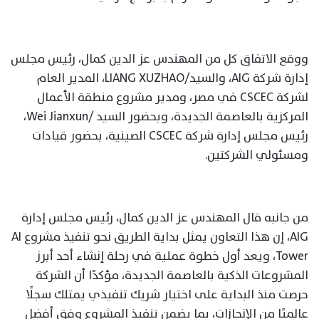
ووقع الاتفاق كل من المهندس عز الدين كمال، رئيس مجلس
إدارة شركة AIG، والسيد/LIANG XUZHAO، المدير العام
لشركة CSCEC في مصر، ومدير مشروع منطقة الأعمال
المركزية بالعاصمة الجديدة، وبحضور السيد /Wei Jianxun،
رئيس مجلس إدارة شركة CSCEC الصينية، بحضور قيادات
ومسئولي الشركتين.
من جانبه قال المهندس عز الدين كمال، رئيس مجلس إدارة
AIG، إن هذا التعاون يمثل بداية الطريق نحو تنفيذ مشروع AI
Tower، ويعد أول خطوة عملية في رحلة إنشاء أحد أبرز
المشروعات الذكية بالعاصمة الجديدة، مؤكدًا أن الشركة
حرصت منذ البداية على اختيار شريك تنفيذي يمتلك سجلًا
عالميًا من الإنجازات، بما يضمن تنفيذ المشروع وفق أفضل