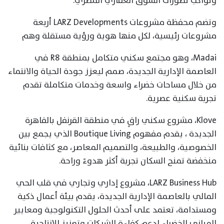
وتواكب تطورات السوق العقاري المصري.
وتضم محفظة مشروعات LARZ Developments أربعة
مشروعات رئيسية، لكل منها هوية ورؤية مستقلة وهم
Madai، وهو مجتمع سكني متكامل بمنطقة R8 في
العاصمة الإدارية الجديدة، صمم ليعزز جودة الحياة والانتماء
من خلال مساحات خضراء واسعة وخدمات متكاملة تقدم
تجربة سكنية عصرية.
Klove، مشروع سكني راقٍ في منطقة القرنفل بالقاهرة
الجديدة ، يقدم مفهوم Boutique Living الذي يجمع بين
الخصوصية، والطبيعة، والتصميم المعاصر، مع كثافات بنائية
منخفضة تمنح السكان تجربة أكثر هدوءً وراحة.
LARZ Business Hub، مشروع إداري وتجاري في قلب الحي
المالي بالعاصمة الإدارية الجديدة، يقدم بيئة أعمال ذكية
ومستدامة، تعتمد على أحدث الحلول التكنولوجية ومعايير
المباني الخضراء لدعم كفاءة الشركات وتعزيز الإنتاجية.