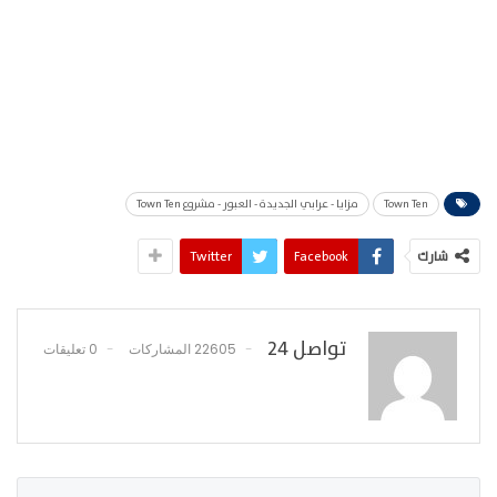
Town Ten
مزايا - عرابي الجديدة - العبور - مشروع Town Ten
شارك
Facebook
Twitter
تواصل 24
22605 المشاركات
0 تعليقات