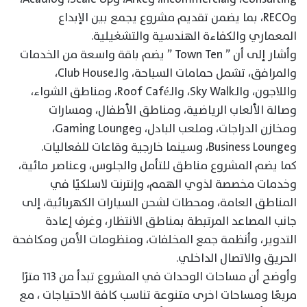
وRECO، بما يضمن تقديم مشروع يجمع بين الإبداع
المعماري والكفاءة الهندسية والتشغيلية.
وأشار إلى أن ” Town Ten ” يضم باقة واسعة من الخدمات
والمرافق، تشمل حمامات السباحة، والـClub House،
واللاجون، والـSky Walk، والـRoof Café، ومناطق الشواء،
وصالة الألعاب الرياضية، ومناطق الأطفال، ومسارات
ومخازن الدراجات، وملعب البادل، وGaming Lounge،
وBusiness Lounge، وسينما خارجية وقاعات للفعاليات.
كما يضم المشروع مناطق للتأمل والجلوس، وعناصر مائية،
وخدمات مخصصة لذوي الهمم، وإنترنت لاسلكيًا في
المناطق العامة، ومحطات لشحن السيارات الكهربائية، إلى
جانب المصاعد المرتبطة بمناطق الانتظار، وغرف إعادة
التدوير، وأنظمة جمع المخلفات، ومنظومات الأمن ومكافحة
الحريق والاتصال الداخلي.
وأوضح أن مساحات الوحدات في المشروع تبدأ من ١١٣ مترًا
مربعًا ومساحات اخرى متنوعة تناسب كافة الاحتياجات ، مع