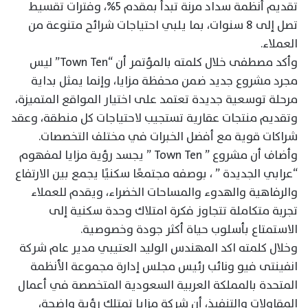
تقديم أنظمة سداد مرنة تبدأ بمقدم 5%، وفترات تقسيط
تصل إلى 8 سنوات، بما يلبي احتياجات شرائح متنوعة من
العملاء.
وأكد مصطفى خلال كلمته بالمؤتمر أن “Town Ten” ليس
مجرد مشروع جديد ضمن محفظة مزايا، وإنما يمثل بداية
مرحلة توسعية جديدة تعتمد على اختيار المواقع المتميزة،
وتقديم منتجات عقارية تستجيب لاحتياجات كل منطقة، وعقد
شراكات قوية مع أفضل الخبرات في مختلف التخصصات.
وأضاف أن مشروع ” Town Ten ” يجسد رؤية مزايا لمفهوم
“عرابي الجديدة ” ، بوصفه مجتمعًا سكنيًا يجمع بين الارتفاع
والرفاهية والهدوء والمساحات الخضراء، ويقدم للعملاء
تجربة متكاملة تتجاوز فكرة امتلاك وحدة سكنية إلى
الاستمتاع بأسلوب حياة أكثر جودة وخصوصية.
وخلال كلمته اكد المهندس الوليد العتيبي مدير عام شركة
انفينتى فيو ونائب رئيس مجلس إدارة مجموعة الأنظمة
المتحدة بالمملكة العربية السعودية المتخصصة في أعمال
المقاولات والتنفيذ، أن شركة مزايا تمتلك رؤية واضحة،