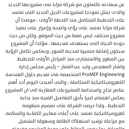
عن سعادته بالتعاون مع شركة مزايا فى مشروعها الجديد
والذى يمثل نموذجا لمشروعات الجيل الجديد التي تعتمد
على التخطيط المتكامل منذ اللحظة الأولى ، موضحا أن
شركة مزايا تعتمد على رؤي واضحة وإصرار على تنفيذ
مشروع مختلف، ليس فقط من حيث الموقع، ولكن من حيث
جودة الحياة التي يستهدف تقديمها ، مؤكدا أن المشروع
سيكون إضافة متميزة لمدينة العبور، ويعكس تكامل الرؤية
بين المطور والاستشاري منذ المراحل الأولى للتخطيط.
واشار المهندس وليد عبدالغفار – رئيس مجلس إدارة
ProMEP Engineering المتخصصة فى تقديم حلول الهندسة
الكهروميكانيكية المتكاملة ، والتي أصبحت اليوم أحد أهم
عناصر نجاح واستدامة المشروعات العقارية الى ان المشروع
يعكس اهتمام كبيرا بأدق التفاصيل الفنية منذ بداية
التخطيط ، ولذا حرصت الشركة على تصميم منظومة
كهروميكانيكية تعتمد على أعلى معايير الكفاءة والسلامة،
مع مراعاة ترشيد استهلاك الطاقة وسهولة التشغيل
والصيانة، بما يضمن الحفاظ على جودة المشروع وقيمته