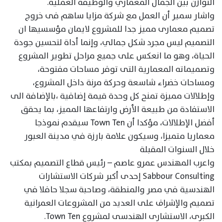
التوازن بين الجمال المعماري والوظيفة العملية.
واشار سمير أن العمل مع شركة مزايا ساهم فى خروج
تصميم معمارى مميز جدا للمشروع لايمان مؤسسيها ان
التصميم ليس مجرد شكل جمالي، وإنما أداة لتحسين جودة
الحياة، وهو ما انعكس على جميع مراحل تطوير المشروع
وتصميماته المعمارية التى توفر مساحات مفتوحة،
ومساحات خضراء شاسعة وحركة مرنة داخل المشروع،
وإطلالات مميزة تمنح كل وحدة قيمة إضافية ،بالإضافة الى
الاستفادة من طبيعة الأرض وارتفاعها المميز، بما يحقق
أفضل الإطلالات، مؤكدا أن Town Ten سيقدم نموذجا
معماريا متميزا، وسيكون علامة بارزة في مدينة العبور
خلال السنوات المقبلة
واعرب المهندس عمرو عاصم – رئيس قطاع التصميم بمكتب
Sabbour Consulting إحدى أكبر شركات الاستشارات
الهندسية في مصر والمنطقة، وصاحبة سجلا حافلا في
تصميم والإشراف على العديد من المشروعات العمرانية
الكبرى، الاستشارى الهندسى لمشروع Town Ten.