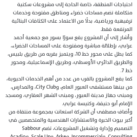
احتياجات المنطقة، خاصة الحاجة إلى مشروعات سكنية
متكاملة تضم مساحات خضراء ومناطق مفتوحة وخدمات
ترفيهية ورياضية، بدلًا من الاعتماد على الكثافات البنائية
المرتفعة فقط.
وأشار إلى أن المشروع يقع سورًا بسور مع جمعية أحمد
عرابي، بإطلالة مباشرة ومفتوحة على المساحات الخضراء،
كما يطل على محور خط 10، ويتميز بقربه من طريق بلبيس،
والطريق الدائري الأوسطي، وطريق الإسماعيلية، ومحور
خط 7.
كما يقع المشروع بالقرب من عدد من أهم الخدمات الحيوية،
من بينها مستشفى العبور العام، وCity Club، والمدارس،
ومبنى جهاز مدينة العبور، ومبنى الشهر العقاري، ومسجد
الإمام أبو حنيفة، وكنيسة عرابي.
وأضاف مصطفى أن الشركة استعانت بمجموعة منتقاة من
أكبر بيوت الخبرة والاستشارات الهندسية والمتخصصين في
التصميم وإدارة وتشغيل المشروعات، تضم Sabbour
Consulting، وIncommercial، وArke، وScale Up، وAcadio،