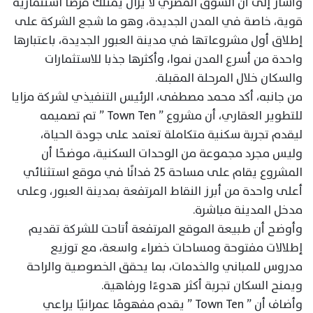
وأشار إلى أن السوق المصري لا يزال يمتلك فرصا استثمارية
قوية، خاصة في المدن الجديدة، وهو ما شجع الشركة على
إطلاق أول مشروعاتها في مدينة العبور الجديدة، باعتبارها
واحدة من أسرع المدن نموا، وأكثرها جذبا للاستثمارات
والسكان خلال المرحلة المقبلة.
من جانبه، أكد محمد مصطفى، الرئيس التنفيذي لشركة مزايا
للتطوير العقاري، أن مشروع ” Town Ten ” تم تصميمه
ليقدم تجربة سكنية متكاملة تعتمد على جودة الحياة،
وليس مجرد مجموعة من الوحدات السكنية، موضحًا أن
المشروع يقام على مساحة 25 فدانًا في موقع استثنائي
أعلى واحدة من أبرز النقاط المرتفعة بمدينة العبور، وعلى
مدخل المدينة مباشرة.
وأوضح أن طبيعة الموقع المرتفعة أتاحت للشركة تقديم
إطلالات مفتوحة ومساحات خضراء واسعة، مع توزيع
مدروس للمباني والخدمات، بما يحقق الخصوصية والراحة
ويمنح السكان تجربة أكثر هدوءًا ورفاهية.
وأضاف أن ” Town Ten ” يقدم مفهومًا عمرانيًا يراعي