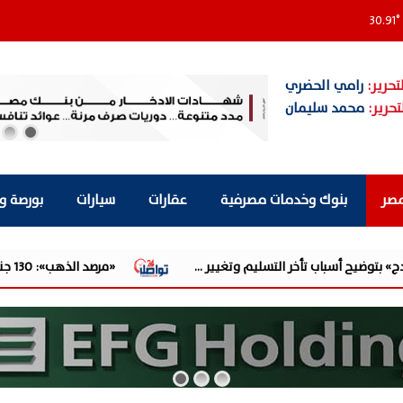
30.91
°
تحرير:
رامي الحضري
تحرير:
محمد سليمان
مصر
بنوك وخدمات مصرفية
عقارات
سيارات
بورصة و
يم وتغيير ...
«مرصد الذهب»: 130 جنيهًا قفزة في أسعار الذهب.. وبيانات الوظائف الأمريكية الضعيفة تدفع الأوقية لأقوى ...