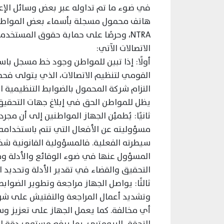
في ضوء ما تم تداوله عبر بعض وسائل الإ
NTRA، وحرصًا على حماية حقوق المستخ
الاتصالات الآتي:
أولًا: إذا تبين للمواطن وجود خط مسجل با
القومي لتنظيم الاتصالات، الذي يتولى فح
التزام شركة المحمول بالضوابط التنظيمية الم
يظل للمواطن الحق في إبلاغ جهات التحقيق 
ثانيًا: يُطمئِن الجهاز المواطنين إلى أن 
مسؤوليته عن الأفعال التي تتم باستخدامه، 
سيطرته الفعلية. فالمسؤولية القانونية شخص
المسؤول عنها في ضوء الوقائع والأدلة وم
التحقيق والقضاء في تقدير الأدلة وتحديد ال
ثالثًا: يواصل الجهاز مراجعة وتطوير الضو
وتشديد أعمال المراجعة والتفتيش على شركات
أي مخالفة. كما يعمل الجهاز على تعزيز و
التحقق البيومتري، بما يرفع مستوى دقة الب