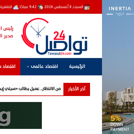
السبت, 8 أغسطس 2026
9:42 صباحًا
القاهرة
رئيس ال
مدير ال
الرئيسية
اقتصاد عالمى
اقتصاد 
آخر الأخبار
وّل إلى عامين من الانتظار.. عميل يطالب «سيتي إيدج» بتوضيح أسباب تأخر التسل