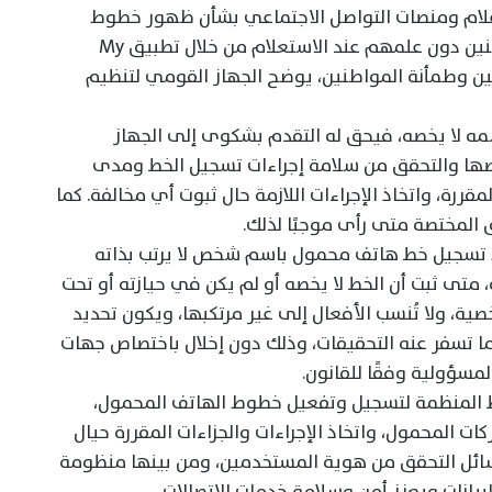
علام ومنصات التواصل الاجتماعي بشأن ظهور خطوط
هاتف محمول مسجلة بأسماء بعض المواطنين دون علمهم عند الاستعلام من خلال تطبيق My
دمين وطمأنة المواطنين، يوضح الجهاز القومي لتنظيم
سمه لا يخصه، فيحق له التقدم بشكوى إلى الجهاز
صها والتحقق من سلامة إجراءات تسجيل الخط ومدى
قررة، واتخاذ الإجراءات اللازمة حال ثبوت أي مخالفة. كما
المختصة متى رأى موجبًا لذلك.
مجرد تسجيل خط هاتف محمول باسم شخص لا يرتب بذاته
متى ثبت أن الخط لا يخصه أو لم يكن في حيازته أو تحت
ية، ولا تُنسب الأفعال إلى غير مرتكبها، ويكون تحديد
ا تسفر عنه التحقيقات، وذلك دون إخلال باختصاص جهات
مسؤولية وفقًا للقانون.
ابط المنظمة لتسجيل وتفعيل خطوط الهاتف المحمول،
 المحمول، واتخاذ الإجراءات والجزاءات المقررة حيال
سائل التحقق من هوية المستخدمين، ومن بينها منظومة
يانات ويعزز أمن وسلامة خدمات الاتصالات.