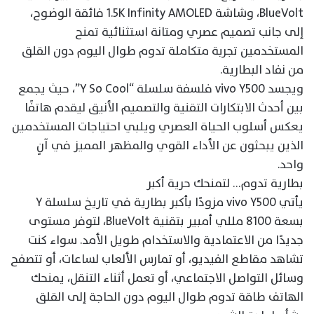
BlueVolt، وشاشة 1.5K Infinity AMOLED فائقة الوضوح،
إلى جانب تصميم عصري ومتانة استثنائية تمنح
المستخدمين تجربة متكاملة تدوم طوال اليوم دون القلق
من نفاد البطارية.
ويجسد vivo Y500 فلسفة سلسلة “Y So Cool”، حيث يجمع
بين أحدث الابتكارات التقنية والتصميم الأنيق ليقدم هاتفًا
يعكس أسلوب الحياة العصري ويلبي احتياجات المستخدمين
الذين يبحثون عن الأداء القوي والمظهر المميز في آنٍ
واحد.
بطارية تدوم… لتمنحك حرية أكبر
يأتي vivo Y500 مزودًا بأكبر بطارية في تاريخ سلسلة Y
بسعة 8100 مللي أمبير بتقنية BlueVolt، لتوفر مستوى
جديدًا من الاعتمادية والاستخدام طويل الأمد. سواء كنت
تشاهد مقاطع الفيديو، أو تمارس الألعاب لساعات، أو تتصفح
وسائل التواصل الاجتماعي، أو تعمل أثناء التنقل، يمنحك
الهاتف طاقة تدوم طوال اليوم دون الحاجة إلى القلق