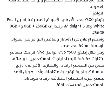
عليه، مع تصميم يعكس شخصيتهم ويواكب نمط حياتهم
العصري.
التوافر
يتوفر vivo Y500 الآن في الأسواق المصرية باللونين Pearl
White وMidnight Blue، بإصدارَي 6GB + 256GB و8GB +
256GB.
وسيتم الإعلان عن الأسعار وتفاصيل التوافر عبر القنوات
الرسمية لشركة vivo مصر.
ومن خلال إطلاق vivo Y500، تواصل vivo التزامها بتقديم
ابتكارات حقيقية تلبي احتياجات المستخدمين، عبر هاتف
يجمع بين التصميم الراقي، والبطارية الأكبر في تاريخ
سلسلة Y، وتجربة ترفيهية متكاملة، وأداء طويل الأمد،
ليقدم تجربة استخدام استثنائية ترتقي بتوقعات
المستخدمين في هذه الفئة.