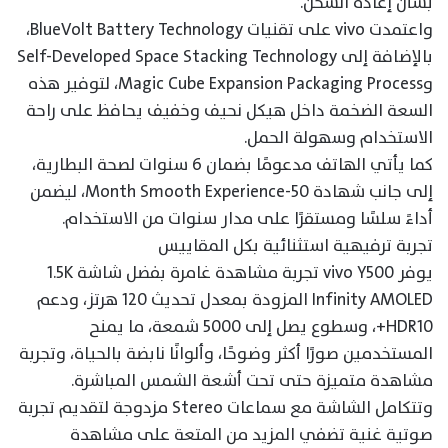
بشأن إعادة الشحن.
واعتمدت vivo على تقنيات BlueVolt Battery Technology،
بالإضافة إلى Self-Developed Space Stacking Technology
وMagic Cube Expansion Packaging Process، لتوفير هذه
السعة الضخمة داخل هيكل نحيف وخفيف يحافظ على راحة
الاستخدام وسهولة الحمل.
كما يأتي الهاتف مدعومًا بضمان 6 سنوات لصحة البطارية،
إلى جانب شهادة 50-Month Smooth Experience، ليضمن
أداءً سلسًا ومستقرًا على مدار سنوات من الاستخدام.
تجربة ترفيهية استثنائية بكل المقاييس
يوفر vivo Y500 تجربة مشاهدة غامرة بفضل شاشة 1.5K
Infinity AMOLED المزودة بمعدل تحديث 120 هرتز، ودعم
HDR10+، وسطوع يصل إلى 5000 شمعة، ما يمنح
المستخدمين صورًا أكثر وضوحًا، وألوانًا نابضة بالحياة، وتجربة
مشاهدة متميزة حتى تحت أشعة الشمس المباشرة.
وتتكامل الشاشة مع سماعات Stereo مزدوجة لتقديم تجربة
صوتية غنية تضفي المزيد من المتعة على مشاهدة