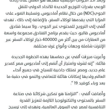
ويعد أحد الجوانب الرئيسية لنهجها هو العمل على زيادة
الوعي بقدرات التوزيع الجديدة للاتحاد الدولي للنقل
الجوي(NDC) من خلال نظام أماديوس، وتسليط الضوء على
المزايا التي يقدمها لوكلاء السفر، بالإضافة إلى ذلك ، تهدف
ألفي إلى الترويج للمحتوى غير الجوي ، ولا سيما فنادق
أماديوس فاليو، حيث يقدم برنامج الفنادق مجموعة واسعة
من العقارات من بين أكثر من 400000 خيار لوكلاء السفر عبر
الإنترنت شاملة وجهات وأنواع غرف مختلفة.
وأعربت ميرڨت ألفي عن حماسها بهذه الخطوة الجديدة
قائلة: “إنه لشرف وامتياز أن أنضم إلى أماديوس مصر كمدير
عام جديد، ومصر تمتلك جاذبية للسياح في جميع أنحاء
العالم ولديها إمكانات هائلة للتعافي والنمو في حقبة ما
بعد وباء كوفيد 19 “.
وأضافت ألفي : “التزامنا هو تمكين شركائنا في صناعة
السفر بالمحتوى والتكنولوجيا اللازمة لتعزيز القدرة
التنافسية لمصر في السوق العالمية، ونهدف إلى ترسيخ