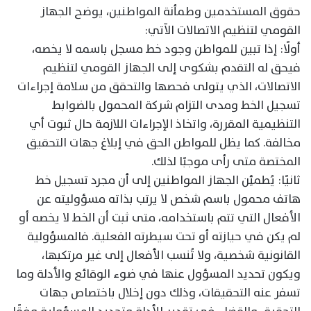
حقوق المستخدمين وطمأنة المواطنين، يوضح الجهاز
القومي لتنظيم الاتصالات الآتي:
أولًا: إذا تبين للمواطن وجود خط مسجل باسمه لا يخصه،
فيحق له التقدم بشكوى إلى الجهاز القومي لتنظيم
الاتصالات، الذي يتولى فحصها والتحقق من سلامة إجراءات
تسجيل الخط ومدى التزام شركة المحمول بالضوابط
التنظيمية المقررة، واتخاذ الإجراءات اللازمة حال ثبوت أي
مخالفة. كما يظل للمواطن الحق في إبلاغ جهات التحقيق
المختصة متى رأى موجبًا لذلك.
ثانيًا: يُطمئِن الجهاز المواطنين إلى أن مجرد تسجيل خط
هاتف محمول باسم شخص لا يرتب بذاته مسؤوليته عن
الأفعال التي تتم باستخدامه، متى ثبت أن الخط لا يخصه أو
لم يكن في حيازته أو تحت سيطرته الفعلية. فالمسؤولية
القانونية شخصية، ولا تُنسب الأفعال إلى غير مرتكبها،
ويكون تحديد المسؤول عنها في ضوء الوقائع والأدلة وما
تسفر عنه التحقيقات، وذلك دون إخلال باختصاص جهات