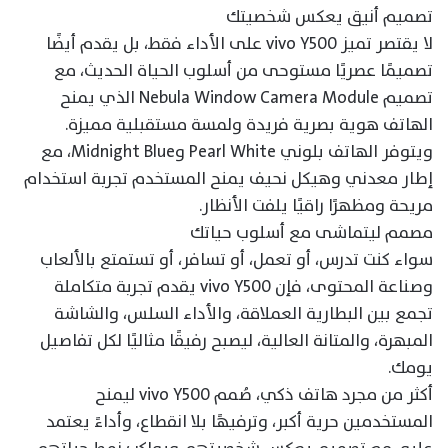
تصميم أنيق يعكس شخصيتك
لا يقتصر تميز vivo Y500 على الأداء فقط، بل يقدم أيضًا
تصميمًا عصريًا مستوحى من أسلوب الحياة الحديث، مع
تصميم Nebula Window Camera Module الذي يمنح
الهاتف هوية بصرية فريدة ولمسة مستقبلية مميزة.
ويتوفر الهاتف بلوني Pearl White وMidnight Blue، مع
إطار معدني وهيكل نحيف يمنح المستخدم تجربة استخدام
مريحة ومظهرًا راقيًا يلفت الأنظار.
مصمم ليتماشى مع أسلوب حياتك
سواء كنت تدرس، أو تعمل، أو تسافر، أو تستمتع بالألعاب
وصناعة المحتوى، فإن vivo Y500 يقدم تجربة متكاملة
تجمع بين البطارية العملاقة، والأداء السلس، والشاشة
المبهرة، والمتانة العالية، ليصبح رفيقًا مثاليًا لكل تفاصيل
يومك.
أكثر من مجرد هاتف ذكي، صُمم vivo Y500 ليمنح
المستخدمين حرية أكبر، وترفيهًا بلا انقطاع، وأداءً يعتمد