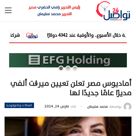
رئيس التحرير
رامي الحضري
مدير
التحرير
محمد سليمان
شركة «Liberty Developments» تطلق أولى فعالياتها الترفيهية بمشروع «AT» في حفل ضخم للميجا ستار أحمد سع...
أماديوس مصر تعلن تعيين ميرڨت ألفي
مديرًا عامًا جديدًا لها
اتصالات وتكنولوجيا
في
مارس 24, 2024
بواسطة
محمد سليمان