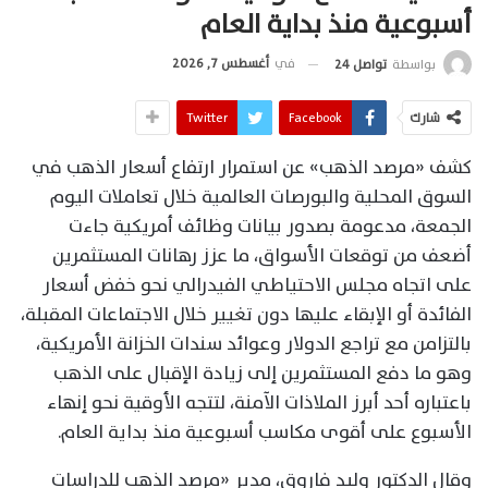
أسبوعية منذ بداية العام
في
أغسطس 7, 2026
بواسطة
تواصل 24
شارك
Facebook
Twitter
كشف «مرصد الذهب» عن استمرار ارتفاع أسعار الذهب في
السوق المحلية والبورصات العالمية خلال تعاملات اليوم
الجمعة، مدعومة بصدور بيانات وظائف أمريكية جاءت
أضعف من توقعات الأسواق، ما عزز رهانات المستثمرين
على اتجاه مجلس الاحتياطي الفيدرالي نحو خفض أسعار
الفائدة أو الإبقاء عليها دون تغيير خلال الاجتماعات المقبلة،
بالتزامن مع تراجع الدولار وعوائد سندات الخزانة الأمريكية،
وهو ما دفع المستثمرين إلى زيادة الإقبال على الذهب
باعتباره أحد أبرز الملاذات الآمنة، لتتجه الأوقية نحو إنهاء
الأسبوع على أقوى مكاسب أسبوعية منذ بداية العام.
وقال الدكتور وليد فاروق، مدير «مرصد الذهب للدراسات