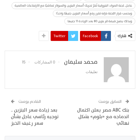
عاجل..لجنة المواد البترولية تُقرّ تحريك أسعار البنزين والسولار تماشيًا مع الارتفاعات العالمية
وبحسب قرار اللجنة فإنه تقرر رفع أسعار البنزين جنيهًا واحدًا
وبذلك يصبح قيمة لتر بنزين 80 بعد الزيادة 11 جنيها
شارك
Facebook
Twitter
محمد سليمان
0 المشاركات
15
تعليقات
السابق بوست
القادم بوست
بنك ABC مصر يعلن اكتمال
بعد زيادة سعر البنزين ..
اندماجه مع «بلوم» بشكل
توجيه رئاسي عاجل بشأن
نهائي
سعر رغيف الخبز