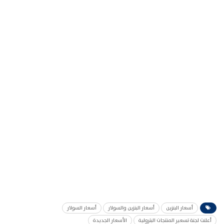
أسعار البنزين
أسعار البنزين والسولار
أسعار السولار
أعلنت لجنة تسعير المنتجات البترولية
الأسعار الجديدة