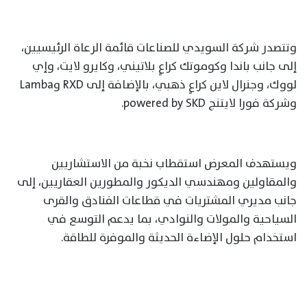
وتتصدر شركة السويدي للصناعات قائمة الرعاة الرئيسيين،
إلى جانب باندا وكوموتك كراعٍ بلاتيني، وكايرو لايت، وإي
لووك، وجنرال لاين كراعٍ ذهبي، بالإضافة إلى RXD وLamba
وشركة فورا لايتنج powered by SKD.
ويستهدف المعرض استقطاب نخبة من الاستشاريين
والمقاولين ومهندسي الديكور والمطورين العقاريين، إلى
جانب مديري المشتريات في قطاعات الفنادق والقرى
السياحية والمولات والنوادي، بما يدعم التوسع في
استخدام حلول الإضاءة الحديثة والموفرة للطاقة.