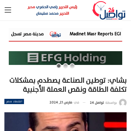
رئيس التحرير
رامي الحضري
مدير
التحرير
محمد سليمان
Madinet 
مدينة مصر تسجل مبيعات جديدة بقيمة 28.4 مليار جنيه وتضاعف معدلات التسليم خلال النصف الأول من 2026
بشاي: توطين الصناعة يصطدم بمشكلات
تكلفة الطاقة ونقص العملة الأجنبية
اقتصاد مصر
في
مارس 21, 2024
بواسطة
تواصل 24