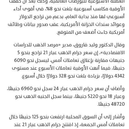
العطلة الأسبوعية للبورصات العالمية، وذلك بعد أن حققت
الأوقية مكاسب أسبوعية بلغت نحو 8%، في أقوى أداء
أسبوعي لها منذ بداية العام، بدعم من تراجع الدولار
وعوائد سندات الخزانة الأمريكية، عقب صدور بيانات وظائف
أمريكية جاءت أضعف من المتوقع.
وقال الدكتور وليد فاروق، مدير «مرصد الذهب للدراسات
الاقتصادية»، إن سعر جرام الذهب عيار 21 تراجع بنحو 5
جنيهات مقارنة بإغلاق تعاملات أمس، ليسجل نحو 6090
جنيهًا، فيما أنهت الأوقية تعاملات الأسبوع عند مستوى
4342 دولارًا، بزيادة بلغت نحو 328 دولارًا خلال أسبوع.
وأضاف أن سعر جرام الذهب عيار 24 سجل نحو 6960 جنيهًا،
وعيار 18 نحو 5220 جنيهًا، بينما سجل الجنيه الذهب نحو
48720 جنيهًا.
وأشار إلى أن السوق المحلية ارتفعت بنحو 125 جنيهًا خلال
تعاملات أمس الجمعة، إذ افتتح جرام الذهب عيار 21 عند