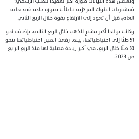
وتعكس هذه البيانات صورة أكثر تعقيدًا للطلب الرسمي؛
فمشتريات البنوك المركزية تباطأت بصورة حادة في بداية
العام، قبل أن تعود إلى الارتفاع بقوة خلال الربع الثاني.
وكانت بولندا أكبر مشترٍ للذهب خلال الربع الثاني، بإضافة نحو
51 طنًا إلى احتياطياتها، بينما رفعت الصين احتياطياتها بنحو
33 طنًا خلال الربع، في أكبر زيادة فصلية لها منذ الربع الرابع
من 2023.