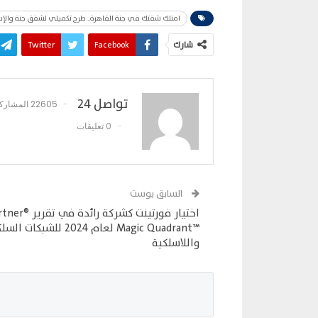
امتلك شقتك في جنة القاهرة.. طرح تكميلي لشقق جنة والإسك
شارك
Facebook
Twitter
تواصل 24
22605 المشاركات
0 تعليقات
السابق بوست
اختيار فورتينت كشركة رائدة في 
Magic Quadrant™‎ لعام 2024 للشبكات 
واللاسلكية