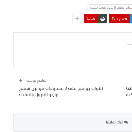
ان المتميز لا تفوت فرصة التملك
Telegram
طباعة
القادم بوست
تقرير Gartner®
النواب يوافق على 3 مشروعات قوانين تسمح
السلكية
لوزير البترول بالتنقيب
اترك تعليقا