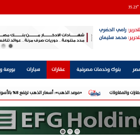
35.23
°
تحرير:
رامي الحضري
تحرير:
محمد سليمان
مصر
بنوك وخدمات مصرفية
عقارات
سيارات
بورصة و
«مرصد الذهب»: أسعار الذهب ترتفع 8% بالأسواق العالمية خلال الأسبوع.. والأوقية عند 4342 دولارًا