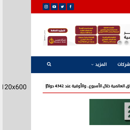
شركات
المزيد
شركة «Liberty Developments» تطلق أولى فعالياتها الترفيهية بمشروع «AT» في حفل ضخم للميجا ستار أحمد سع...