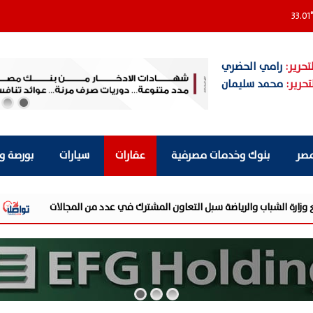
33.01
تحرير:
رامي الحضري
تحرير:
محمد سليمان
مصر
بنوك وخدمات مصرفية
عقارات
سيارات
بورصة و
الإسكان الأخضر في 6 أكتوبر الجديدة يتجاوز 61% تنفيذًا.. 14 ألف وحدة صديقة للبيئة تقترب من التسليم