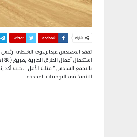
شارك
Facebook
Twitter
تفقد المهندس عبدالرءوف الغيطى، رئيس جها
است
بالتجمع السادس ” مثلث الأمل “، حيث أكد ر
التنفيذ في التوقيتات المحددة.