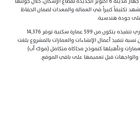
وصرحت المهندسة رانيا عبد الله، نائب رئيس جهاز مدينة 6 أكتوبر الجديدة لقطاع الإسكان، خلال جولتها
هد تكثيفاً كبيراً في العمالة والمعدات لضمان الحفاظ
أعلى جودة هندسية.
وأوضحت نائب رئيس الجهاز أن المشروع الجاري تنفيذه يتكون من 599 عمارة سكنية توفر 14,376
نسبة تنفيذ أعمال الإنشاءات والعمارات بالمشروع بلغت
 العمارات وتأهيلها كنموذج محاكاة متكامل (موك أب)
ة والواجهات قبل تعميمها على باقي الموقع.