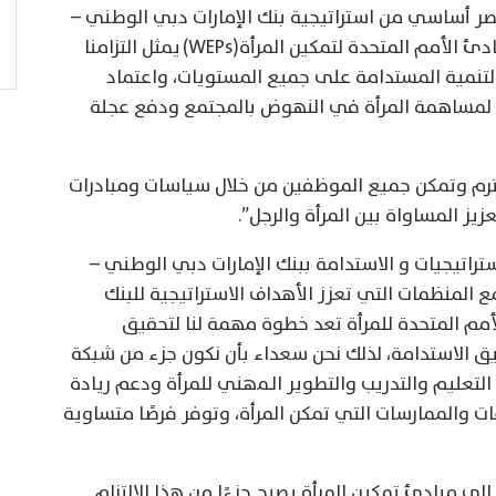
 عنصر أساسي من استراتيجية بنك الإمارات دبي الوطني –
مصر لخلق بيئة عمل اكثر شمولًا، وتبنينا لمبادئ الأمم المتحدة لتمكين المرأة(WEPs) يمثل التزامنا
ق التنمية المستدامة على جميع المستويات، واعتماد
لمساهمة المرأة في النهوض بالمجتمع ودفع عجلة
ترم وتمكن جميع الموظفين من خلال سياسات ومبادرات
ز المساواة بين المرأة والرجل”.
تراتيجيات و الاستدامة ببنك الإمارات دبي الوطني –
مع المنظمات التي تعزز الأهداف الاستراتيجية للبنك
مم المتحدة للمرأة تعد خطوة مهمة لنا لتحقيق
 الاستدامة، لذلك نحن سعداء بأن نكون جزء من شبكة
التعليم والتدريب والتطوير الـمھني للمرأة ودعم ريادة
ات والممارسات التي تمكن المرأة، وتوفر فرصًا متساوية
لى مبادئ تمكين المرأة يصبح جزءًا من هذا الالتزام