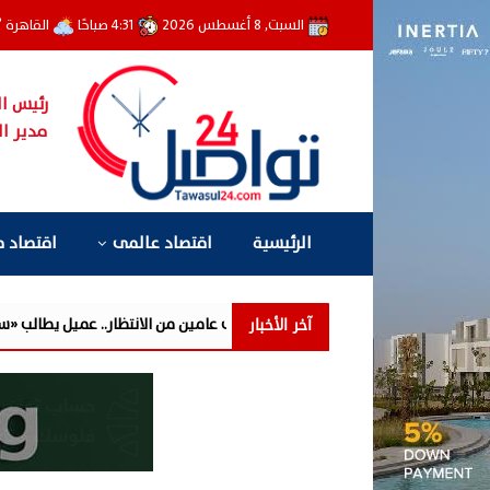
السبت, 8 أغسطس 2026
4:31 صباحًا
القاهرة
°
رئيس ال
مدير ال
الرئيسية
اقتصاد عالمى
اقتصاد 
آخر الأخبار
فوري» تحوّل إلى عامين من الانتظار.. عميل يطالب «سيتي إيدج» بتوضيح أسباب تأ