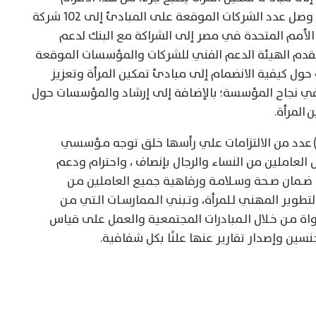
المهم لتعزيز دور المرأة في المجتمع، حيث وصل عدد الشركات الموقعة على المبادئ إلى 102 شركة
 2024، وتتطلع هيئة الأمم المتحدة في مصر إلى الشراكة مع البنك لدعم
تقدم الهيئة الدعم الفني للشركات والمؤسسات الموقعة
ول كيفية الانضمام إلى مبادئ تمكين المرأة وتعزيز
ي نجاح المؤسسة؛ بالإضافة إلى إرشاد والمؤسسات حول
المرأة.
تشمل مبادئ تمكين المرأة السبعة (WEPs) عدد من الالتزامات علي رأسها خلق توجه مـؤسسي
العاملين من النساء والرجال بإنصاف ، واحترام ودعم
ى ضـمان صـحة وسـلامـة ورفاهية جميع العاملين مـن
التطوير المهني لـلمرأة، وتـبني الـممارسـات الـتي مـن
واة مـن خـلال الـمبادرات المجتمعية والعمل على قياس
سين وإصدار تقارير عنها علنًا بكل شفافية.