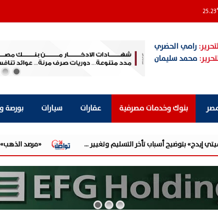
25.23
تحرير:
رامي الحضري
تحرير:
محمد سليمان
مصر
بنوك وخدمات مصرفية
عقارات
سيارات
بورصة و
خر التسليم وتغيير ...
«مرصد الذهب»: 130 جنيهًا قفزة في أسعار الذهب.. وبيانات الوظائف الأمريكية الضعيفة تدفع الأوقية لأقوى ...