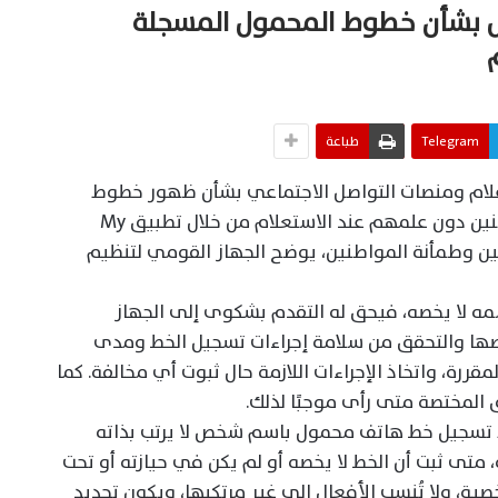
دل بشأن خطوط المحمول المسجلة
Telegram
طباعة
علام ومنصات التواصل الاجتماعي بشأن ظهور خطوط
هاتف محمول مسجلة بأسماء بعض المواطنين دون علمهم عند الاستعلام من خلال تطبيق My
دمين وطمأنة المواطنين، يوضح الجهاز القومي لتنظيم
سمه لا يخصه، فيحق له التقدم بشكوى إلى الجهاز
صها والتحقق من سلامة إجراءات تسجيل الخط ومدى
قررة، واتخاذ الإجراءات اللازمة حال ثبوت أي مخالفة. كما
المختصة متى رأى موجبًا لذلك.
مجرد تسجيل خط هاتف محمول باسم شخص لا يرتب بذاته
متى ثبت أن الخط لا يخصه أو لم يكن في حيازته أو تحت
ية، ولا تُنسب الأفعال إلى غير مرتكبها، ويكون تحديد