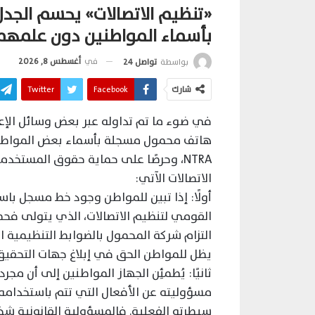
«تنظيم الاتصالات» يحسم الج
بأسماء المواطنين دون علمهم
في
أغسطس 8, 2026
بواسطة
تواصل 24
شارك
Facebook
Twitter
في ضوء ما تم تداوله عبر بعض وسائل الإ
NTRA، وحرصًا على حماية حقوق المستخ
الاتصالات الآتي:
أولًا: إذا تبين للمواطن وجود خط مسجل با
القومي لتنظيم الاتصالات، الذي يتولى فح
التزام شركة المحمول بالضوابط التنظيمية الم
يظل للمواطن الحق في إبلاغ جهات التحقيق 
ثانيًا: يُطمئِن الجهاز المواطنين إلى أن 
مسؤوليته عن الأفعال التي تتم باستخدامه، 
سيطرته الفعلية. فالمسؤولية القانونية شخص