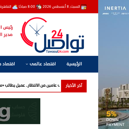
السبت, 8 أغسطس 2026
8:00 صباحًا
القاهرة
رئيس ال
مدير ال
الرئيسية
اقتصاد عالمى
اقتصاد 
آخر الأخبار
فوري» تحوّل إلى عامين من الانتظار.. عميل يطالب «سيتي إيدج» بتوضيح أسباب تأ