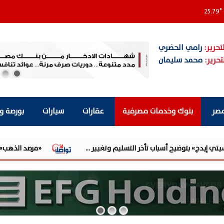
25.79
°
تحرير:
رامي الحضري
تحرير:
محمد سليمان
مصر
بنوك وخدمات مصرفية
عقارات
سيارات
بورصة و
خر التسليم وتغيير ...
«مرصد الذهب»: 130 جنيهًا قفزة في أسعار الذهب.. وبيانات الوظائف الأمريكية الضعيفة تدفع الأوقية لأقوى ...