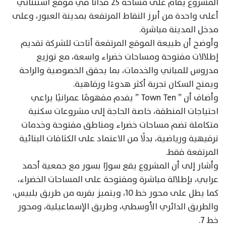
المشروع يقام على مساحة 25 فدانًا في موقع استثنائي
أعلى واحدة من أبرز النقاط المرتفعة بمدينة العبور، وعلى
مدخل المدينة مباشرة.
وأوضح أن طبيعة الموقع المرتفعة أتاحت للشركة تقديم
إطلالات مفتوحة ومساحات خضراء واسعة، مع توزيع
مدروس للمباني والخدمات، بما يحقق الخصوصية والراحة
ويمنح السكان تجربة أكثر هدوءًا ورفاهية.
وأضاف أن ” Town Ten ” يقدم مفهومًا عمرانيًا يراعي
احتياجات المنطقة، خاصة الحاجة إلى مشروعات سكنية
متكاملة تضم مساحات خضراء ومناطق مفتوحة وخدمات
ترفيهية ورياضية، بدلًا من الاعتماد على الكثافات البنائية
المرتفعة فقط.
وأشار إلى أن المشروع يقع سورًا بسور مع جمعية أحمد
عرابي، بإطلالة مباشرة ومفتوحة على المساحات الخضراء،
كما يطل على محور خط 10، ويتميز بقربه من طريق بلبيس،
والطريق الدائري الأوسطي، وطريق الإسماعيلية، ومحور
خط 7.