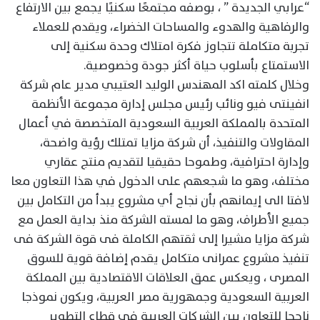
“عرابي الجديدة ” ، بوصفه مجتمعًا سكنيًا يجمع بين الارتفاع
والرفاهية والهدوء والمساحات الخضراء، ويقدم للعملاء
تجربة متكاملة تتجاوز فكرة امتلاك وحدة سكنية إلى
الاستمتاع بأسلوب حياة أكثر جودة وخصوصية.
وخلال كلمته اكد المهندس الوليد العتيبي مدير عام شركة
انفينتى فيو ونائب رئيس مجلس إدارة مجموعة الأنظمة
المتحدة بالمملكة العربية السعودية المتخصصة في أعمال
المقاولات والتنفيذ، أن شركة مزايا تمتلك رؤية واضحة،
وإدارة احترافية، وطموحا حقيقيا لتقديم منتج عقاري
مختلف، وهو ما شجعهم على الدخول في هذا التعاون معا
لافتا الى إيمانهم بأن نجاح أي مشروع يبدأ من التكامل بين
جميع الأطراف، وهو ما لمسته الشركة منذ بداية العمل مع
شركة مزايا مشيرا إلى ثقتهم الكاملة فى قوة الشركة فى
تنفيذ مشروع عمرانى متكامل يقدم إضافة قوية للسوق
المصرى ، ويعكس عمق العلاقات الاقتصادية بين المملكة
العربية السعودية وجمهورية مصر العربية، ويكون نموذجا
ناجحا للتعاون بين الشركات العربية في قطاع التطوير