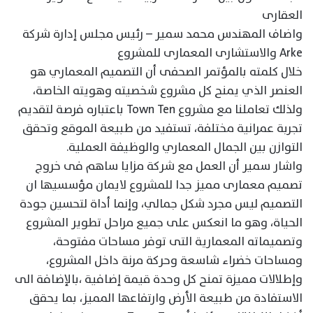
العقارى
واضاف المهندس محمد سمير – رئيس مجلس إدارة شركة
Arke والاستشارى المعمارى للمشروع
خلال كلمته بالمؤتمر الصحفى أن التصميم المعماري هو
العنصر الذي يمنح كل مشروع شخصيته وهويته الخاصة،
ولذلك تعاملنا مع مشروع Town Ten باعتباره فرصة لتقديم
تجربة عمرانية مختلفة، تستفيد من طبيعة الموقع وتحقق
التوازن بين الجمال المعماري والوظيفة العملية.
واشار سمير أن العمل مع شركة مزايا ساهم فى خروج
تصميم معمارى مميز جدا للمشروع لايمان مؤسسيها ان
التصميم ليس مجرد شكل جمالي، وإنما أداة لتحسين جودة
الحياة، وهو ما انعكس على جميع مراحل تطوير المشروع
وتصميماته المعمارية التى توفر مساحات مفتوحة،
ومساحات خضراء شاسعة وحركة مرنة داخل المشروع،
وإطلالات مميزة تمنح كل وحدة قيمة إضافية ،بالإضافة الى
الاستفادة من طبيعة الأرض وارتفاعها المميز، بما يحقق