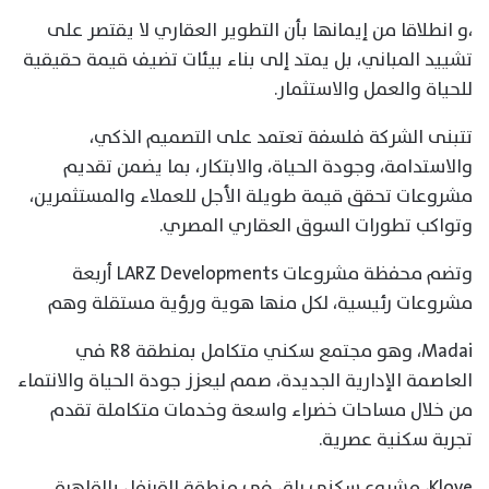
،و انطلاقا من إيمانها بأن التطوير العقاري لا يقتصر على
تشييد المباني، بل يمتد إلى بناء بيئات تضيف قيمة حقيقية
للحياة والعمل والاستثمار.
تتبنى الشركة فلسفة تعتمد على التصميم الذكي،
والاستدامة، وجودة الحياة، والابتكار، بما يضمن تقديم
مشروعات تحقق قيمة طويلة الأجل للعملاء والمستثمرين،
وتواكب تطورات السوق العقاري المصري.
وتضم محفظة مشروعات LARZ Developments أربعة
مشروعات رئيسية، لكل منها هوية ورؤية مستقلة وهم
Madai، وهو مجتمع سكني متكامل بمنطقة R8 في
العاصمة الإدارية الجديدة، صمم ليعزز جودة الحياة والانتماء
من خلال مساحات خضراء واسعة وخدمات متكاملة تقدم
تجربة سكنية عصرية.
Klove، مشروع سكني راقٍ في منطقة القرنفل بالقاهرة