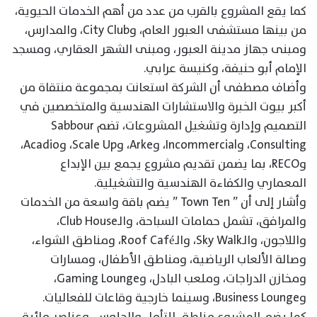
كما يقع المشروع بالقرب من عدد من أهم الخدمات الحيوية،
من بينها مستشفى العبور العام، وCity Club، والمدارس،
ومبنى جهاز مدينة العبور، ومبنى الشهر العقاري، ومسجد
الإمام أبو حنيفة، وكنيسة عرابي.
وأضاف مصطفى أن الشركة استعانت بمجموعة منتقاة من
أكبر بيوت الخبرة والاستشارات الهندسية والمتخصصين في
التصميم وإدارة وتشغيل المشروعات، تضم Sabbour
Consulting، وIncommercial، وArke، وScale Up، وAcadio،
وRECO، بما يضمن تقديم مشروع يجمع بين الإبداع
المعماري والكفاءة الهندسية والتشغيلية.
وأشار إلى أن ” Town Ten ” يضم باقة واسعة من الخدمات
والمرافق، تشمل حمامات السباحة، والـClub House،
واللاجون، والـSky Walk، والـRoof Café، ومناطق الشواء،
وصالة الألعاب الرياضية، ومناطق الأطفال، ومسارات
ومخازن الدراجات، وملعب البادل، وGaming Lounge،
وBusiness Lounge، وسينما خارجية وقاعات للفعاليات.
كما يضم المشروع مناطق للتأمل والجلوس، وعناصر مائية،