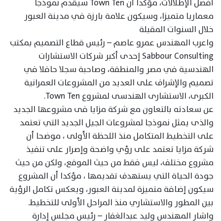
أفضل الإطلالات، مؤكدا أن Town Ten سيقدم نموذجا
معماريا متميزا، وسيكون علامة بارزة في مدينة العبور
خلال السنوات المقبلة
واعرب المهندس عمرو عاصم – رئيس قطاع التصميم بمكتب
Sabbour Consulting إحدى أكبر شركات الاستشارات
الهندسية في مصر والمنطقة، وصاحبة سجلا حافلا في
تصميم والإشراف على العديد من المشروعات العمرانية
الكبرى، الاستشارى الهندسى لمشروع Town Ten.
عن سعادته بالتعاون مع شركة مزايا فى مشروعها الجديد
والذى يمثل نموذجا لمشروعات الجيل الجديد التي تعتمد
على التخطيط المتكامل منذ اللحظة الأولى ، موضحا أن
شركة مزايا تعتمد على رؤي واضحة وإصرار على تنفيذ
مشروع مختلف، ليس فقط من حيث الموقع، ولكن من حيث
جودة الحياة التي يستهدف تقديمها ، مؤكدا أن المشروع
سيكون إضافة متميزة لمدينة العبور، ويعكس تكامل الرؤية
بين المطور والاستشاري منذ المراحل الأولى للتخطيط.
واشار المهندس وليد عبدالغفار – رئيس مجلس إدارة