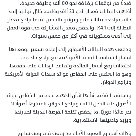
فبدلًا من توقعات بإضافة نحو 80 ألف وظيفة جديدة،
أظهرت البيانات فقدان نحو 23 ألف وظيفة خلال يوليو، إلى
جانب مراجعة بيانات مايو ويونيو بالخفض، فيما تراجع معدل
البطالة إلى 4.1%، وانخفض معدل المشاركة في قوة العمل
إلى أدنى مستوياته في أكثر من خمس سنوات.
ودفعت هذه البيانات الأسواق إلى إعادة تسعير توقعاتها
لمسار السياسة النقدية الأمريكية، مع تراجع حاد في
احتمالات رفع أسعار الفائدة وتصاعد الرهانات على خفضها،
وهو ما انعكس على انخفاض عوائد سندات الخزانة الأمريكية
وتراجع الدولار.
وتستفيد الفضة، شأنها شأن الذهب، عادة من انخفاض عوائد
الأصول ذات الدخل الثابت وتراجع الدولار، باعتبارها أصولًا لا
تدر عائدًا دوريًا، ما يخفض تكلفة الفرصة البديلة لحيازتها
ويزيد جاذبيتها الاستثمارية.
وكانت أسواق العقود الآجلة قد رفعت في وقت سابق