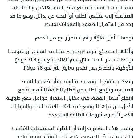
في الوقت نفسه قد يدفع بعض المستهلكين والقطاعات
الصناعية إلى تقليص الطلب أو البحث عن بدائل، وهو ما قد
يحد من استمرار الصعود بالمعدلات نفسها.
توقعات أقل تفاؤلًا رغم استمرار عوامل الدعم
وأظهر استطلاع أجرته «رويترز» لمحللي السوق أن متوسط
توقعات سعر الفضة خلال عام 2026 يبلغ نحو 71.9 دولارًا
للأوقية، بانخفاض عن تقدير سابق بلغ نحو 78 دولارًا.
ويعكس خفض التوقعات مخاوف بشأن ضعف النشاط
الصناعي وتراجع الطلب من قطاع الطاقة الشمسية مع
ارتفاع أسعار الفضة، في مقابل استمرار عوامل دعم طويلة
الأجل، من بينها التوسع في الذكاء الاصطناعي والسيارات
الكهربائية ومشروعات الطاقة المتجددة.
وتشير هذه التقديرات إلى أن النظرة المستقبلية للفضة لا
تزال تحمل فرصًا للصعود، لكنها في الوقت نفسه تواجه