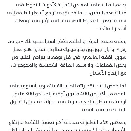
يدعم الطلب على المعادن الثمينة كأدوات للتحوط في
فترات عدم اليقين، بينما قد يؤدي تراجع أسعار الطاقة إلى
تخفيف بعض الضغوط التضخمية التي تؤثر في توقعات
أسعار الفائدة.
وعلى صعيد العرض والطلب، خفض استراتيجيو بنك «يو بي
إس»، وايان جوردون ودومينيك شنايدر، تقديراتهم لعجز
سوق الفضة العالمي، في ظل توقعات بتراجع الطلب من
بعض القطاعات، ولا سيما الطاقة الشمسية والمجوهرات،
مع ارتفاع الأسعار.
كما خفض البنك تقديراته للطلب الاستثماري السنوي على
الفضة من أكثر من 400 مليون أوقية إلى نحو 300 مليون
أوقية، في ظل تراجع ملحوظ في حيازات صناديق التداول
المتخصصة في الفضة.
وتعكس هذه التطورات معادلة أكثر تعقيدًا للفضة؛ فارتفاع
الأسعار يجذب الاستثمارات ويحد من المعروض المتاح، لكنه