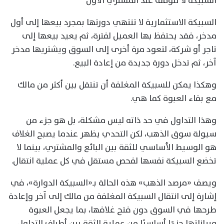
السبيكة لا تتوقف عند المشتري الأول
السبيكة الاستثمارية لا تنتهي دورتها بمجرد بيعها إلى أول
مدخر، فقد يحتفظ بها العميل لفترة، ثم يعيد بيعها إلى
تاجر أو شركة، لتعود مرة أخرى إلى السوق ويشتريها مدخر
آخر، ثم تدخل دورة جديدة من إعادة البيع.
وهكذا يمكن للسبيكة المغلفة أن تنتقل بين أكثر من مالك
مع بقاء العبوة كما هي.
وهذا التداول في حد ذاته ليس مشكلة، بل هو جزء من
سيولة سوق الذهب، لكن التحدي يظهر عندما يصبح الغلاف
هو الوسيط الأساسي للثقة بين البائع والمشتري، بينما لا
تخضع السبيكة نفسها لفحص مستقل في كل عملية انتقال.
ويصف «مرصد الذهب» هذه الحالة بـ«السبيكة الدوارة»، في
إشارة إلى انتقال السبيكة المغلفة من مالك إلى آخر وإعادة
طرحها في السوق دون فتح غلافها، بما يجعل العبوة
وبياناتها جزءًا أساسيًا من عملية الثقة بين أطراف التداول.