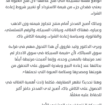
الوضع نفسه للسبيكة التي فُتح غلافها؛ لأن فتح العبوة قد
يعني فقدان جزء من قيمة الاسترداد أو تغيير شروط إعادة
الشراء.
وبذلك أصبح المدخر أمام منتج تتجاوز قيمته وزن الذهب
وعياره، فهناك الغلاف، وبيانات السبيكة، والرقم التسلسلي،
والفاتورة، وسياسة إعادة الشراء، وقيمة الكاش باك.
ويرى الدكتور وليد فاروق أن هذا التحول مهم في قراءة
سوق السبائك، لأن «قيمة السبيكة في سوق الادخار لم
تعد مرتبطة بالمعدن وحده، وإنما أصبحت مرتبطة أيضًا
بحالتها عند إعادة البيع وبقدرة السوق على التحقق من
هويتها ومصدرها وسلامة العبوة التي تحملها».
وهنا تحديدًا تظهر المفارقة، فكلما زادت أهمية الغلاف في
الحصول على الكاش باك، أصبح لدى المدخر حافز أكبر
للحفاظ عليه مغلقًا.