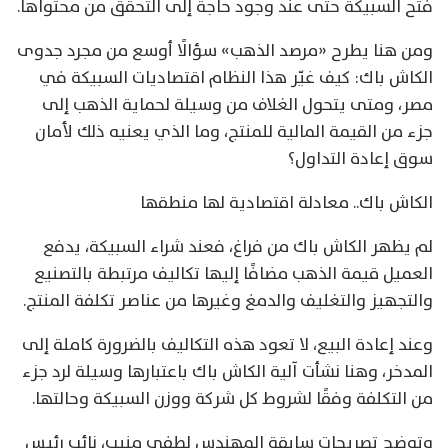
فتح السبيكة حتى عند وجود حاجة إلى التحقق من محتواها.
ومن هنا يطرح «مرصد الذهب» سؤالًا أوسع من مجرد جدوى
الكاش باك: كيف غيّر هذا النظام اقتصاديات السبيكة في
مصر، ومتى يتحول الغلاف من وسيلة لحماية الذهب إلى
جزء من القيمة المالية للمنتج، وما الذي يعنيه ذلك لأمان
سوق إعادة التداول؟
الكاش باك.. معادلة اقتصادية لها منطقها
لم يظهر الكاش باك من فراغ، فعند شراء السبيكة، يدفع
العميل قيمة الذهب مضافًا إليها تكاليف مرتبطة بالتصنيع
والتجهيز والتغليف والدمغ وغيرها من عناصر تكلفة المنتج.
وعند إعادة البيع، لا تعود هذه التكاليف بالضرورة كاملة إلى
المدخر، وهنا نشأت آلية الكاش باك باعتبارها وسيلة لرد جزء
من التكلفة وفقًا لشروط كل شركة ووزن السبيكة وحالتها.
وتوضح تصريحات سابقة المهندس لطفي منيب، نائب رئيس