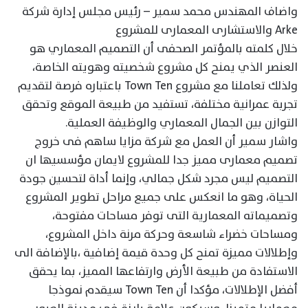
واضاف المهندس محمد سمير – رئيس مجلس إدارة شركة
Arke والاستشارى المعمارى للمشروع
خلال كلمته بالمؤتمر الصحفى أن التصميم المعماري هو
العنصر الذي يمنح كل مشروع شخصيته وهويته الخاصة،
ولذلك تعاملنا مع مشروع Town Ten باعتباره فرصة لتقديم
تجربة عمرانية مختلفة، تستفيد من طبيعة الموقع وتحقق
التوازن بين الجمال المعماري والوظيفة العملية.
واشار سمير أن العمل مع شركة مزايا ساهم فى خروج
تصميم معمارى مميز جدا للمشروع لايمان مؤسسيها ان
التصميم ليس مجرد شكل جمالي، وإنما أداة لتحسين جودة
الحياة، وهو ما انعكس على جميع مراحل تطوير المشروع
وتصميماته المعمارية التى توفر مساحات مفتوحة،
ومساحات خضراء شاسعة وحركة مرنة داخل المشروع،
وإطلالات مميزة تمنح كل وحدة قيمة إضافية ،بالإضافة الى
الاستفادة من طبيعة الأرض وارتفاعها المميز، بما يحقق
أفضل الإطلالات، مؤكدا أن Town Ten سيقدم نموذجا