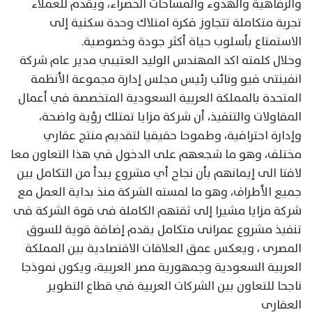
والرفاهية والهدوء والمساحات الخضراء، ويقدم للعملاء
تجربة متكاملة تتجاوز فكرة امتلاك وحدة سكنية إلى
الاستمتاع بأسلوب حياة أكثر جودة وخصوصية.
وخلال كلمته اكد المهندس الوليد العتيبي مدير عام شركة
انفينتى فيو ونائب رئيس مجلس إدارة مجموعة الأنظمة
المتحدة بالمملكة العربية السعودية المتخصصة في أعمال
المقاولات والتنفيذ، أن شركة مزايا تمتلك رؤية واضحة،
وإدارة احترافية، وطموحا حقيقيا لتقديم منتج عقاري
مختلف، وهو ما شجعهم على الدخول في هذا التعاون معا
لافتا الى إيمانهم بأن نجاح أي مشروع يبدأ من التكامل بين
جميع الأطراف، وهو ما لمسته الشركة منذ بداية العمل مع
شركة مزايا مشيرا إلى ثقتهم الكاملة فى قوة الشركة فى
تنفيذ مشروع عمرانى متكامل يقدم إضافة قوية للسوق
المصرى ، ويعكس عمق العلاقات الاقتصادية بين المملكة
العربية السعودية وجمهورية مصر العربية، ويكون نموذجا
ناجحا للتعاون بين الشركات العربية في قطاع التطوير
العقارى