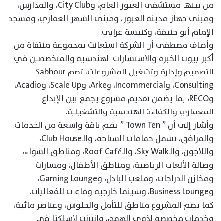
من بينها مستشفى العبور العام، وCity Club، والمدارس،
ومبنى جهاز مدينة العبور، ومبنى الشهر العقاري، ومسجد
الإمام أبو حنيفة، وكنيسة عرابي.
وأضاف مصطفى أن الشركة استعانت بمجموعة منتقاة من
أكبر بيوت الخبرة والاستشارات الهندسية والمتخصصين في
التصميم وإدارة وتشغيل المشروعات، تضم Sabbour
Consulting، وIncommercial، وArke، وScale Up، وAcadio،
وRECO، بما يضمن تقديم مشروع يجمع بين الإبداع
المعماري والكفاءة الهندسية والتشغيلية.
وأشار إلى أن ” Town Ten ” يضم باقة واسعة من الخدمات
والمرافق، تشمل حمامات السباحة، والـClub House،
واللاجون، والـSky Walk، والـRoof Café، ومناطق الشواء،
وصالة الألعاب الرياضية، ومناطق الأطفال، ومسارات
ومخازن الدراجات، وملعب البادل، وGaming Lounge،
وBusiness Lounge، وسينما خارجية وقاعات للفعاليات.
كما يضم المشروع مناطق للتأمل والجلوس، وعناصر مائية،
وخدمات مخصصة لذوي الهمم، وإنترنت لاسلكيًا في