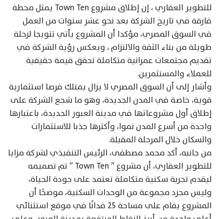
للتطوير العقاري ، إن إطلاق مشروع Town Ten يمثل محطة
فارقة في تاريخ الشركة بعد نحو عشر سنوات من العمل
في السوق المصري، مؤكدا أن المشروع يأتي تتويجا لرحلة
طويلة من بناء الثقة والالتزام ، ويعكس رؤية الشركة في
تقديم مجتمعات عمرانية متكاملة تحقق قيمة حقيقية
للعملاء والمستثمرين.
وأشار إلى أن السوق المصري لا يزال يمتلك فرصا استثمارية
قوية، خاصة في المدن الجديدة، وهو ما شجع الشركة على
إطلاق أول مشروعاتها في مدينة العبور الجديدة، باعتبارها
واحدة من أسرع المدن نموا، وأكثرها جذبا للاستثمارات
والسكان خلال المرحلة المقبلة.
من جانبه، أكد محمد مصطفى، الرئيس التنفيذي لشركة مزايا
للتطوير العقاري، أن مشروع ” Town Ten ” تم تصميمه
ليقدم تجربة سكنية متكاملة تعتمد على جودة الحياة،
وليس مجرد مجموعة من الوحدات السكنية، موضحًا أن
المشروع يقام على مساحة 25 فدانًا في موقع استثنائي
أعلى واحدة من أبرز النقاط المرتفعة بمدينة العبور، وعلى