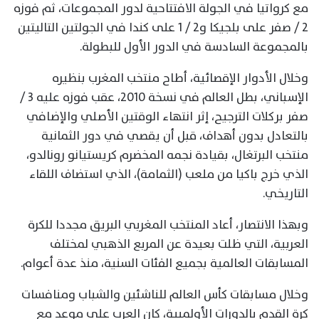
مع كرواتيا في الجولة الافتتاحية لدور المجموعات، ثم فوزه
2 / صفر على بلجيكا و2 / 1 على كندا في الجولتين التاليتين
بالمجموعة السادسة في الدور الأول للبطولة.
وخلال الأدوار الإقصائية، أطاح منتخب المغرب بنظيره
الإسباني، بطل العالم في نسخة 2010، عقب فوزه عليه 3 /
صفر بركلات الترجيح، إثر انتهاء الوقتين الأصلي والإضافي
بالتعادل بدون أهداف، قبل أن يقصي في دور الثمانية
منتخب البرتغال، بقيادة نجمه المخضرم كريستيانو رونالدو،
الذي خرج باكيا من ملعب (الثمامة)، الذي استضاف اللقاء
التاريخي.
وبهذا الانتصار، أعاد المنتخب المغربي البريق مجددا للكرة
العربية، التي ظلت بعيدة عن المربع الذهبي لمختلف
المسابقات العالمية بجميع الفئات السنية، منذ عدة أعوام.
وخلال مسابقات كأس العالم للناشئين والشباب ومنافسات
كرة القدم بالدورات الأولمبية، كان العرب على موعد مع