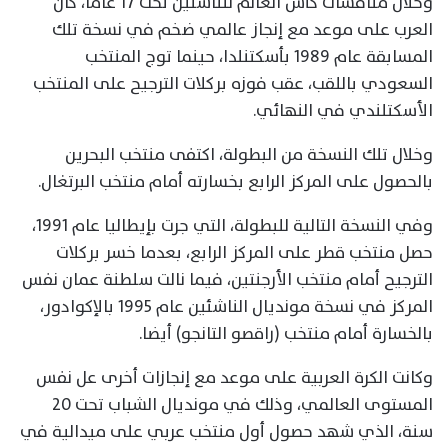
وخلال منافسات كأس العالم للناشئين تحت 17 عاما، كان
العرب على موعد مع إنجاز عالمي ضخم في نسخة تلك
المسابقة عام 1989 بأسكتنلدا، حينما توج المنتخب
السعودي باللقب، عقب فوزه بركلات الترجيح على المنتخب
الأسكتلندي في النهائي.
وخلال تلك النسخة من البطولة، اكتفى منتخب البحرين
بالحصول على المركز الرابع بخسارته أمام منتخب البرتغال.
وفي النسخة التالية للبطولة، التي جرت بإيطاليا عام 1991،
حصل منتخب قطر على المركز الرابع، بعدما خسر بركلات
الترجيح أمام منتخب الأرجنتين، فيما نالت سلطنة عمان نفس
المركز في نسخة مونديال الناشئين عام 1995 بالإكوادور،
بالخسارة أمام منتخب (راقصو التانجو) أيضا.
وكانت الكرة العربية على موعد مع إنجازات أخرى عل نفس
المستوى العالمي، وذلك في مونديال الشباب تحت 20
سنة، الذي شهد حصول أول منتخب عربي على ميدالية في