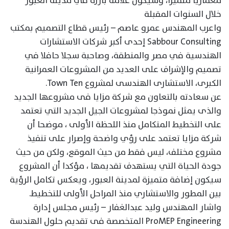
معماريا متميزا، وسيكون علامة بارزة في مدينة العبور
خلال السنوات المقبلة
واعرب المهندس عمرو عاصم – رئيس قطاع التصميم بمكتب
Sabbour Consulting إحدى أكبر شركات الاستشارات
الهندسية في مصر والمنطقة، وصاحبة سجلا حافلا في
تصميم والإشراف على العديد من المشروعات العمرانية
الكبرى، الاستشارى الهندسى لمشروع Town Ten.
عن سعادته بالتعاون مع شركة مزايا فى مشروعها الجديد
والذى يمثل نموذجا لمشروعات الجيل الجديد التي تعتمد
على التخطيط المتكامل منذ اللحظة الأولى ، موضحا أن
شركة مزايا تعتمد على رؤي واضحة وإصرار على تنفيذ
مشروع مختلف، ليس فقط من حيث الموقع، ولكن من حيث
جودة الحياة التي يستهدف تقديمها ، مؤكدا أن المشروع
سيكون إضافة متميزة لمدينة العبور، ويعكس تكامل الرؤية
بين المطور والاستشاري منذ المراحل الأولى للتخطيط.
واشار المهندس وليد عبدالغفار – رئيس مجلس إدارة
ProMEP Engineering المتخصصة فى تقديم حلول الهندسة