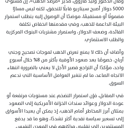
وقال الدكتور وليد فاروق، مدير «مرصد الذهب»، إن مستوى
5000 دولار أصبح سيناريو قابلًا للتحقق، لكنه ليس مسارًا
مضمونًا أو مستقيمًا، موضحًا أن الوصول إليه يتطلب استمرار
البيئة الداعمة للذهب، وفي مقدمتها انخفاض تكلفة
الفائدة، وضعف الدولار، واستمرار مشتريات البنوك المركزية
والطلب الاستثماري.
وأضاف أن ذلك لا يمنع تعرض الذهب لموجات تصحيح وجني
أرباح، خصوصًا بعد صعود الأوقية بأكثر من 8% خلال أسبوع
واحد، مؤكدًا أن التراجع قصير الأجل لا يعني بالضرورة انتهاء
الاتجاه الصاعد، ما لم تتغير العوامل الأساسية التي تدعم
السوق.
في المقابل، فإن استمرار التضخم عند مستويات مرتفعة أو
عودة الدولار وعوائد سندات الخزانة الأمريكية إلى الصعود
يمثلان أبرز المخاطر أمام الذهب، إذ يمكن أن يعيدا الأسواق
إلى تسعير سياسة نقدية أكثر تشددًا، وهو ما قد يدفع
المستثمرين إلى تقليص مراكزهم في المعدن النفيس.