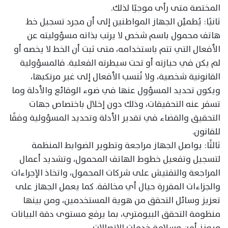
المختصة متى رأى موجبًا لذلك.
ثانيًا: يُطمئِن الجهاز المواطنين إلى أن مجرد تسجيل خط
هاتف محمول باسم شخص لا يرتب بذاته مسؤوليته عن
الأفعال التي تتم باستخدامه، متى ثبت أن الخط لا يخصه أو
لم يكن في حيازته أو تحت سيطرته الفعلية. فالمسؤولية
القانونية شخصية، ولا تُنسب الأفعال إلى غير مرتكبها،
ويكون تحديد المسؤول عنها في ضوء الوقائع والأدلة وما
تسفر عنه التحقيقات، وذلك دون إخلال باختصاص جهات
التحقيق والقضاء في تقدير الأدلة وتحديد المسؤولية وفقًا
للقانون.
ثالثًا: يواصل الجهاز مراجعة وتطوير الضوابط المنظمة
لتسجيل وتفعيل خطوط الهاتف المحمول، وتشديد أعمال
المراجعة والتفتيش على شركات المحمول، واتخاذ الإجراءات
والجزاءات المقررة حيال أي مخالفة. كما يعمل الجهاز على
تعزيز وسائل التحقق من هوية المستخدمين، ومن بينها
منظومة التحقق البيومتري، بما يرفع مستوى دقة البيانات
ويعزز أمن وسلامة خدمات الاتصالات.