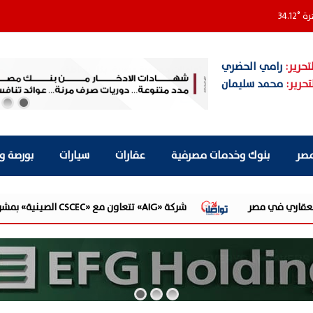
رة
°
34.12
تحرير:
رامي الحضري
تحرير:
محمد سليمان
مصر
بنوك وخدمات مصرفية
عقارات
سيارات
بورصة و
شركة «AIG» تتعاون مع «CSCEC الصينية» بمشروع «AI Tower» بأعلى المعايير العالمية