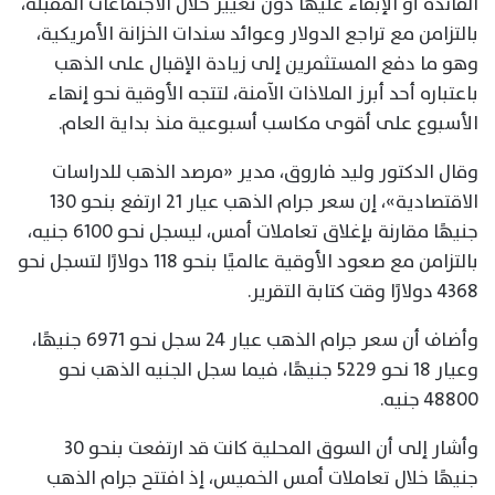
الفائدة أو الإبقاء عليها دون تغيير خلال الاجتماعات المقبلة،
بالتزامن مع تراجع الدولار وعوائد سندات الخزانة الأمريكية،
وهو ما دفع المستثمرين إلى زيادة الإقبال على الذهب
باعتباره أحد أبرز الملاذات الآمنة، لتتجه الأوقية نحو إنهاء
الأسبوع على أقوى مكاسب أسبوعية منذ بداية العام.
وقال الدكتور وليد فاروق، مدير «مرصد الذهب للدراسات
الاقتصادية»، إن سعر جرام الذهب عيار 21 ارتفع بنحو 130
جنيهًا مقارنة بإغلاق تعاملات أمس، ليسجل نحو 6100 جنيه،
بالتزامن مع صعود الأوقية عالميًا بنحو 118 دولارًا لتسجل نحو
4368 دولارًا وقت كتابة التقرير.
وأضاف أن سعر جرام الذهب عيار 24 سجل نحو 6971 جنيهًا،
وعيار 18 نحو 5229 جنيهًا، فيما سجل الجنيه الذهب نحو
48800 جنيه.
وأشار إلى أن السوق المحلية كانت قد ارتفعت بنحو 30
جنيهًا خلال تعاملات أمس الخميس، إذ افتتح جرام الذهب