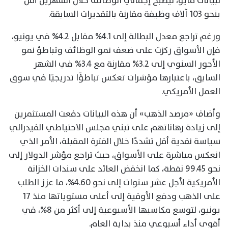
لبيانات مايو، ليصبح إجمالي الوظائف خلال الشهرين أقل
بنحو 103 آلاف وظيفة مقارنة بالتقديرات السابقة.
ورغم تراجع معدل البطالة إلى 4.1% مقابل 4.2% في يونيو،
فإن الأسواق ركزت على ضعف نمو الوظائف وتباطؤ نمو
الأجور السنوي إلى 3.2% مقارنة مع 3.4% في الشهر
السابق، باعتبارها مؤشرات تعكس تباطؤًا تدريجيًا في سوق
العمل الأمريكي.
وأضاف «مرصد الذهب» أن هذه البيانات دفعت المستثمرين
إلى زيادة رهاناتهم على تبني مجلس الاحتياطي الفيدرالي
سياسة نقدية أقل تشددًا خلال الفترة المقبلة، الأمر الذي
انعكس مباشرة على الأسواق، حيث تراجع مؤشر الدولار إلى
نحو 99.45 نقطة، كما انخفض العائد على سندات الخزانة
الأمريكية لأجل عشر سنوات إلى نحو 4.60%، ما عزز الطلب
على الذهب ودفع الأوقية إلى أعلى مستوياتها منذ 17
يونيو، لتوسع مكاسبها الأسبوعية إلى أكثر من 8%، في
أقوى أداء أسبوعي منذ بداية العام.