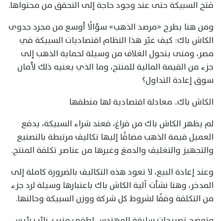
فتح السبيكة حتى عند وجود حاجة إلى التحقق من محتواها.
ومن هنا يطرح «مرصد الذهب» سؤالًا أوسع من مجرد جدوى
الكاش باك: كيف غيّر هذا النظام اقتصاديات السبيكة في
مصر، ومتى يتحول الغلاف من وسيلة لحماية الذهب إلى
جزء من القيمة المالية للمنتج، وما الذي يعنيه ذلك لأمان
سوق إعادة التداول؟
الكاش باك.. معادلة اقتصادية لها منطقها
لم يظهر الكاش باك من فراغ، فعند شراء السبيكة، يدفع
العميل قيمة الذهب مضافًا إليها تكاليف مرتبطة بالتصنيع
والتجهيز والتغليف والدمغ وغيرها من عناصر تكلفة المنتج.
وعند إعادة البيع، لا تعود هذه التكاليف بالضرورة كاملة إلى
المدخر، وهنا نشأت آلية الكاش باك باعتبارها وسيلة لرد جزء
من التكلفة وفقًا لشروط كل شركة ووزن السبيكة وحالتها.
وتوضح تصريحات سابقة المهندس لطفي منيب، نائب رئيس