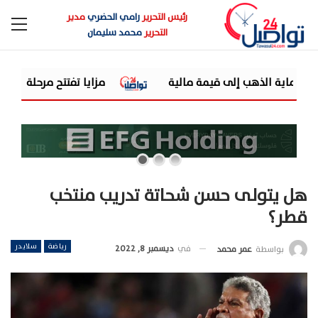
رئيس التحرير
رامي الحضري
مدير
التحرير
محمد سليمان
مة مالية
مزايا تفتتح مرحلة جديدة من توسعاتها بإطلاق مشروع "Town Ten " بعرابى الجديدة 
هل يتولى حسن شحاتة تدريب منتخب
قطر؟
رياضة
سلايدر
في
ديسمبر 8, 2022
بواسطة
عمر محمد