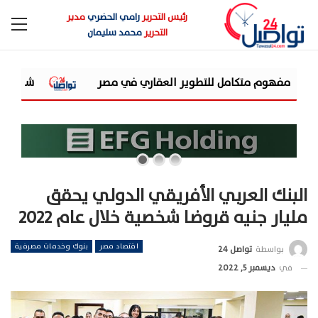
رئيس التحرير
رامي الحضري
مدير
التحرير
محمد سليمان
شركة «AIG» تتعاون مع «CSCEC الصينية» بمشروع «AI Tower» بأعلى المعايير العالمية
البنك العربي الأفريقي الدولي يحقق
مليار جنيه قروضا شخصية خلال عام 2022
اقتصاد مصر
بنوك وخدمات مصرفية
بواسطة
تواصل 24
في
ديسمبر 5, 2022