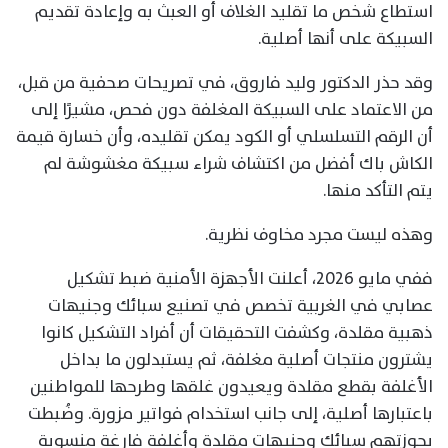
استطاع شخص ما تقليد الغلاف أو العبث به وإعادة تقديم
السبيكة على أنها أصلية.
وقد حذر الدكتور وليد فاروق، في تصريحات صحفية من قبل،
من الاعتماد على السبيكة المغلفة دون فحص، مشيرًا إلى
أن الرقم التسلسلي أو الكود يمكن تقليده، وأن خسارة قيمة
الكاش باك أفضل من اكتشاف شراء سبيكة مغشوشة لم
يتم التأكد منها.
وهذه ليست مجرد مخاوف نظرية.
ففي مايو 2026، أعلنت الأجهزة الأمنية ضبط تشكيل
عصابي في الغربية تخصص في تصنيع سبائك وجنيهات
ذهبية مقلدة، وكشفت التحقيقات أن أفراد التشكيل كانوا
يشترون منتجات أصلية مغلفة، ثم يستبدلون ما بداخل
الأغلفة بقطع مقلدة ويعيدون غلقها وطرحها للمواطنين
باعتبارها أصلية، إلى جانب استخدام فواتير مزورة. وضُبطت
بحوزتهم سبائك وجنيهات مقلدة وأغلفة فارغة منسوبة