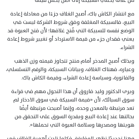
من غلاف يحمي السبيكة إلى أصل يحمل قيمة
مع انتشار الكاش باك، أصبح الغلاف جزءًا من معادلة إعادة
البيع، فالسبيكة المغلفة وفق شروط الشركة ليست في
الوضع نفسه للسبيكة التي فُتح غلافها؛ لأن فتح العبوة قد
يعني فقدان جزء من قيمة الاسترداد أو تغيير شروط إعادة
الشراء.
وبذلك أصبح المدخر أمام منتج تتجاوز قيمته وزن الذهب
وعياره، فهناك الغلاف، وبيانات السبيكة، والرقم التسلسلي،
والفاتورة، وسياسة إعادة الشراء، وقيمة الكاش باك.
ويرى الدكتور وليد فاروق أن هذا التحول مهم في قراءة
سوق السبائك، لأن «قيمة السبيكة في سوق الادخار لم
تعد مرتبطة بالمعدن وحده، وإنما أصبحت مرتبطة أيضًا
بحالتها عند إعادة البيع وبقدرة السوق على التحقق من
هويتها ومصدرها وسلامة العبوة التي تحملها».
وهنا تحديدًا تظهر المفارقة، فكلما زادت أهمية الغلاف في