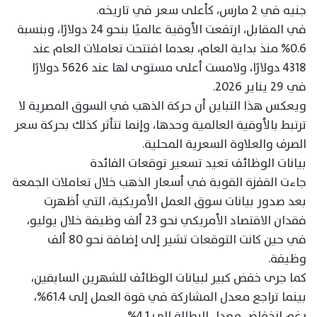
جنيه في 2 مارس، كأعلى سعر في تاريخه.
في المقابل، ارتفعت الأوقية عالميًا بنحو 24 دولارًا، وبنسبة
0.6% منذ بداية العام، بعدما افتتحت تعاملات العام عند
4318 دولارًا، ولامست أعلى مستوى لها عند 5626 دولارًا
في 29 يناير 2026.
ويعكس هذا التباين أن حركة الذهب في السوق المصرية لا
ترتبط بالأوقية العالمية وحدها، وإنما تتأثر كذلك بحركة سعر
الصرف والعلاوة السعرية المحلية.
بيانات الوظائف تعيد تسعير توقعات الفائدة
جاءت القفزة القوية في أسعار الذهب خلال تعاملات الجمعة
بعد صدور بيانات سوق العمل الأمريكية، التي أظهرت
فقدان الاقتصاد الأمريكي نحو 23 ألف وظيفة خلال يوليو،
في حين كانت التوقعات تشير إلى إضافة نحو 80 ألف
وظيفة.
كما جرى خفض كبير لبيانات الوظائف للشهرين السابقين،
بينما تراجع معدل المشاركة في قوة العمل إلى 61.4%،
رغم انخفاض معدل البطالة إلى 4.1%.