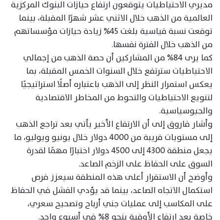
مديري الاحتياطيات يتوقعون ارتفاع حيازات البنوك المركزية
العالمية من الذهب خلال الاثني عشر شهرًا المقبلة، بينما
توقعت نسبة قياسية بلغت 45% زيادة حيازات مؤسساتهم
من الذهب خلال الفترة نفسها.
كما يرى 84% من المشاركين أن حصة الذهب من إجمالي
الاحتياطيات سترتفع خلال السنوات الخمس المقبلة، بما
يعكس استمرار النظر إلى الذهب باعتباره أصلًا استراتيجيًا
لتنويع الاحتياطيات والتحوط من المخاطر الاقتصادية
والجيوسياسية.
وأشار فاروق إلى أن الارتفاع الأخير يأتي بعد تراجع الذهب
إلى مستويات قريبة من 4000 دولار خلال يونيو ويوليو، ما
يجعل منطقة 4300 إلى 4500 دولار اختبارًا مهمًا لقدرة
السوق على الحفاظ على الزخم الصاعد.
وأوضح أن الاستقرار أعلى هذه المنطقة سيعزز فرص
استكمال الاتجاه الصاعد، بينما قد يؤدي الفشل في الحفاظ
على المكاسب إلى عمليات جني أرباح وتصحيح سعري،
خاصة بعد ارتفاع الأوقية بنحو 8% في أسبوع واحد.