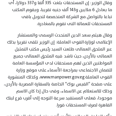
وقال الوزير: إن المستحقات بلغت 335 ألفا و337 دولارا، أى
ما يعادل 6 ملايين و143 ألف جنيه تقريبا، ويقوم المكتب
تباعا بالتواصل مع الشركة المتخصصة لتحويل باقى
المستحقات للعمالة التى تقوم بالمغادرة.
وقال هيثم سعد الدين المتحدث الرسمى والمستشار
الإعلامى لوزارة القوى العاملة: إن الوزير تلقى تقريرا بذلك
عبر الملحق العمالى طلعت السيد رئيس مكتب التمثيل
العمالى بالأردن، حيث ناشد فيه الملحق العمالى جميع
المواطنين الذين لهم مستحقات لدى المؤسسة العامة
للضمان الاجتماعى بمراجعة الأسماء على موقع وزارة
القوى العاملة www.manpower.gov.eg، وكذلك المنشورة
على صفحة “الفيس بوك” الخاصة بالسفارة المصرية بالأردن ،
وذلك للاستعلام عن الاسماء، وفى حال إذا كان الاسم
موجودا، فعلى المستفيد سرعة التوجه إلى أقرب فرع لبنك
القاهرة لصرف المستحقات فورا.