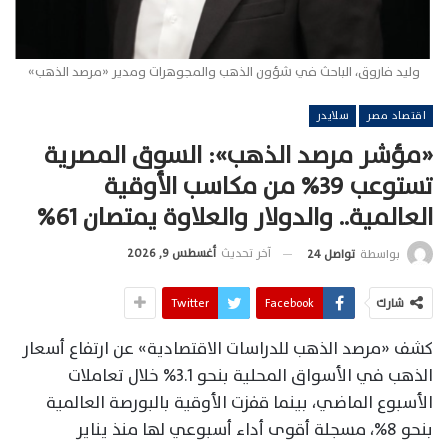
وليد فاروق، الباحث في شؤون الذهب والمجوهرات ومدير «مرصد الذهب»
اقتصاد مصر
سلايدر
«مؤشر مرصد الذهب»: السوق المصرية
تستوعب 39% من مكاسب الأوقية
العالمية.. والدولار والعلاوة يمتصان 61%
آخر تحديث
أغسطس 9, 2026
بواسطة
تواصل 24
شارك
Facebook
Twitter
كشف «مرصد الذهب للدراسات الاقتصادية» عن ارتفاع أسعار
الذهب في الأسواق المحلية بنحو 3.1% خلال تعاملات
الأسبوع الماضي، بينما قفزت الأوقية بالبورصة العالمية
بنحو 8%، مسجلة أقوى أداء أسبوعي لها منذ يناير