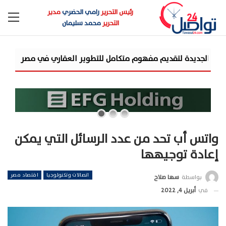
رئيس التحرير
رامي الحضري
مدير
التحرير
محمد سليمان
شركة «AIG» تتعاون مع «CSCEC الصينية» بمشروع «AI Tower» بأعلى المعايير العالمية
واتس أب تحد من عدد الرسائل التي يمكن
إعادة توجيهها
اتصالات وتكنولوجيا
اقتصاد مصر
بواسطة
سها صلاح
في
أبريل 4, 2022