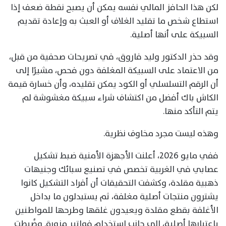
لكن هذا الحافز المالي نفسه يمكن أن يصبح نقطة ضعف إذا
استطاع شخص ما تقليد الغلاف أو العبث به وإعادة تقديم
السبيكة على أنها أصلية.
وقد حذر الدكتور وليد فاروق، في تصريحات صحفية من قبل،
من الاعتماد على السبيكة المغلفة دون فحص، مشيرًا إلى
أن الرقم التسلسلي أو الكود يمكن تقليده، وأن خسارة قيمة
الكاش باك أفضل من اكتشاف شراء سبيكة مغشوشة لم
يتم التأكد منها.
وهذه ليست مجرد مخاوف نظرية.
ففي مايو 2026، أعلنت الأجهزة الأمنية ضبط تشكيل
عصابي في الغربية تخصص في تصنيع سبائك وجنيهات
ذهبية مقلدة، وكشفت التحقيقات أن أفراد التشكيل كانوا
يشترون منتجات أصلية مغلفة، ثم يستبدلون ما بداخل
الأغلفة بقطع مقلدة ويعيدون غلقها وطرحها للمواطنين
باعتبارها أصلية، إلى جانب استخدام فواتير مزورة. وضُبطت