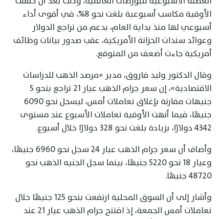
العطلة الأسبوعية للبورصات العالمية، وذلك بعد أن حققت
الأوقية مكاسب أسبوعية بلغت نحو 8%، في أقوى أداء
أسبوعي لها منذ بداية العام، بدعم من تراجع الدولار
وعوائد سندات الخزانة الأمريكية، عقب صدور بيانات وظائف
أمريكية جاءت أضعف من المتوقع.
وقال الدكتور وليد فاروق، مدير «مرصد الذهب للدراسات
الاقتصادية»، إن سعر جرام الذهب عيار 21 تراجع بنحو 5
جنيهات مقارنة بإغلاق تعاملات أمس، ليسجل نحو 6090
جنيهًا، فيما أنهت الأوقية تعاملات الأسبوع عند مستوى
4342 دولارًا، بزيادة بلغت نحو 328 دولارًا خلال أسبوع.
وأضاف أن سعر جرام الذهب عيار 24 سجل نحو 6960 جنيهًا،
وعيار 18 نحو 5220 جنيهًا، بينما سجل الجنيه الذهب نحو
48720 جنيهًا.
وأشار إلى أن السوق المحلية ارتفعت بنحو 125 جنيهًا خلال
تعاملات أمس الجمعة، إذ افتتح جرام الذهب عيار 21 عند