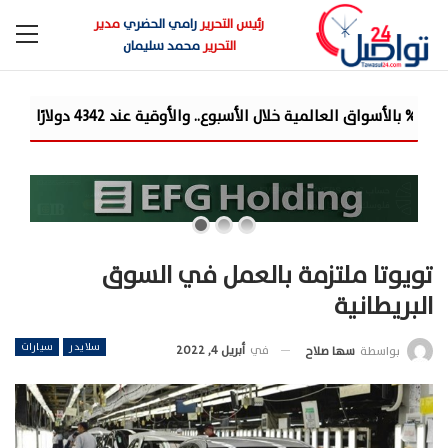
رئيس التحرير
رامي الحضري
مدير
التحرير
محمد سليمان
شركة «Liberty Developments» تطلق أولى فعالياتها الترفيهية بمشروع «AT» في حفل ضخم للميجا ستار أحمد سع...
تويوتا ملتزمة بالعمل في السوق
البريطانية
سلايدر
سيارات
في
أبريل 4, 2022
بواسطة
سها صلاح