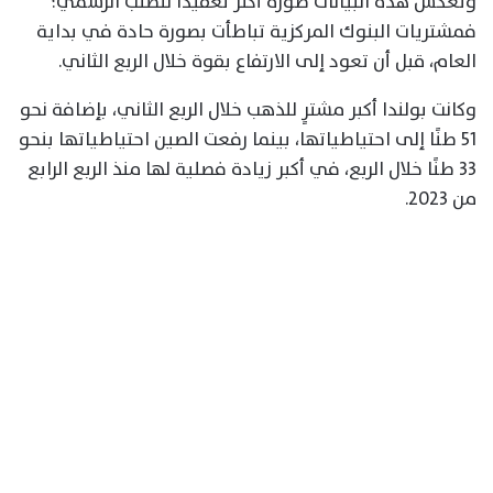
وتعكس هذه البيانات صورة أكثر تعقيدًا للطلب الرسمي؛
فمشتريات البنوك المركزية تباطأت بصورة حادة في بداية
العام، قبل أن تعود إلى الارتفاع بقوة خلال الربع الثاني.
وكانت بولندا أكبر مشترٍ للذهب خلال الربع الثاني، بإضافة نحو
51 طنًا إلى احتياطياتها، بينما رفعت الصين احتياطياتها بنحو
33 طنًا خلال الربع، في أكبر زيادة فصلية لها منذ الربع الرابع
من 2023.