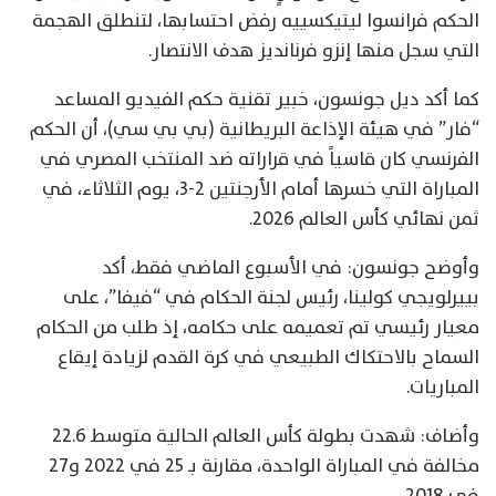
الحكم فرانسوا ليتيكسييه رفض احتسابها، لتنطلق الهجمة
التي سجل منها إنزو فرنانديز هدف الانتصار.
كما أكد ديل جونسون، خبير تقنية حكم الفيديو المساعد
“فار” في هيئة الإذاعة البريطانية (بي بي سي)، أن الحكم
الفرنسي كان قاسياً في قراراته ضد المنتخب المصري في
المباراة التي خسرها أمام الأرجنتين 2-3، يوم الثلاثاء، في
ثمن نهائي كأس العالم 2026.
وأوضح جونسون: في الأسبوع الماضي فقط، أكد
بييرلويجي كولينا، رئيس لجنة الحكام في “فيفا”، على
معيار رئيسي تم تعميمه على حكامه، إذ طلب من الحكام
السماح بالاحتكاك الطبيعي في كرة القدم لزيادة إيقاع
المباريات.
وأضاف: شهدت بطولة كأس العالم الحالية متوسط 22.6
مخالفة في المباراة الواحدة، مقارنة بـ 25 في 2022 و27
في 2018.