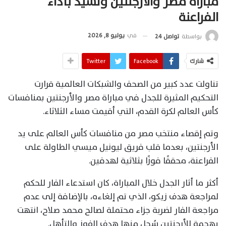
مباراة مصر والأرجنتين وتشيد بأداء
الفراعنة
في
يوليو 8, 2026
بواسطة
تواصل 24
شارك
Facebook
Twitter
تناولت عدد كبير من الصحف والشبكات العالمية قرارت
التحكيم المثيرة للجدل في مباراة مصر والأرجنتين بمنافسات
كأس العالم لكرة القدم، التي أقيمت مساء الثلاثاء.
وتم إقصاء منتخب مصر من منافسات كأس العالم على يد
الأرجنتين، بعدما قلب فريق ليونيل ميسي الطاولة على
الفراعنة، محققًا فوزًا بثلاثية لهدفين.
أكثر ما أثار الجدل خلال المباراة، كان استدعاء الفار للحكم
لمراجعة هدف زيكو، الذي تم إلغاءه، بالإضافة إلى عدم
مراجعة الفار لضربة جزاء محتملة لصالح محمد صلاح، انتهت
بهجمة للأرجنتين سُجل منها هدف الفوز والتأهل.