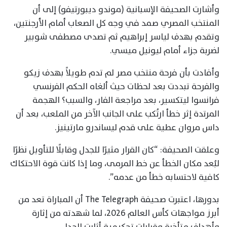
وأشارت الصحيفة الإسبانية (موندو ديبورتيفو) إلى أن
المنتخب المصري صمد في وجه كل الصعاب أمام الأرجنتين،
وتقدم بهدف لياسر إبراهيم ثم تصدى مصطفى شوبير
لضربة جزاء أمام ليونيل ميسي.
وأفادت بأن فرحة منتخب مصر لم تدم طويلاً بهدف زيكو
والفرحة تبددت بعد لحظات حيث ألغاه الحكم الفرنسي
فرانسوا ليتكسير، بعد مراجعة الفار، والسبب؟ الهجمة
المرتدة إثر خطأ ارتُكب على الجانب الآخر من الملعب، بعد أن
داس مروان عطية على قدم ليساندرو مارتينيز.
وعلقت الصحيفة: “كان القرار مثيرًا للجدل وقابلًا للتأويل نظرًا
لبُعد مكان الخطأ عن خط المرمى، وما إذا كانت قوة الاحتكاك
كافية لاحتسابه خطأ من عدمه”.
بدورها، اعتبرت صحيفة The Telegraph أن المباراة تعد من
أبرز مواجهات كأس العالم 2026، لما شهدته من إثارة
وأهداف متأخرة وقرارات تحكيمية أثارت الجدل.