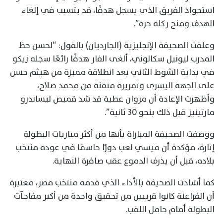
استحواذ الفريق الذي يسجل هدفًا، قد يتسبب في إلغاء
الهدف ومنح ركلة حرة”.
وعلقت الصحيفة الإنجليزية (الجارديان) بالقول: “لحسن حظ
المدرب ليونيل سكالوني، ألغى الفار هدفًا رائعًا سجله زيكو
في بداية الشوط الثاني بعد انطلاقة مميزة من هيثم حسن
على الجهة اليسرى وتمريرة متقنة من محمد صلاح،
وأظهرت الإعادة أن مروان عطية قد شد قميص ليساندرو
مارتينيز قبل ذلك بنحو 30 ثانية”.
ووصفت الصحيفة المباراة بأنها من أكثر مباريات البطولة
إثارة، مؤكدة أن ميسي لعب دورًا حاسمًا في عودة منتخب
بلاده، قبل أن يذرف الدموع عقب صافرة النهاية.
كما أشادت الصحيفة بالأداء الذي قدمه منتخب مصر، معتبرة
أن الفراعنة كانوا قريبين من تحقيق واحدة من أكبر مفاجآت
البطولة أمام حامل اللقب.