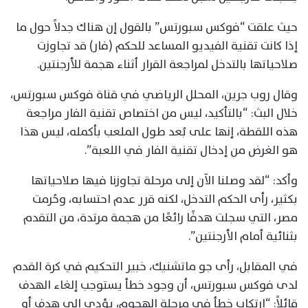
حيث علقت “فوكس سبورتس” بالقول إن هناك جدلاً حول ما
إذا كانت تقنية الفيديو المساعد للحكم (فار) قد تجاوزت
صلاحياتها بالتدخل لمراجعة القرار أثناء هجمة للأرجنتين.
وقال روب جرين، المحلل الرياضي في قناة فوكس سبورتس،
خلال البث: “بالتأكيد، ليس من اختصاص تقنية الفار مراجعة
هذه اللقطة، إنها على بُعد طول الملعب بأكمله، ليس هذا
هو الغرض من إدخال تقنية الفار في اللعبة”.
وأكد: “لقد وصلنا الآن إلى مرحلة تجاوزنا فيها صلاحياتها
بكثير، رأى الحكم التدخل، لكنه قرر عدم احتسابه، وحُرمت
مصر، التي سجلت هدفًا رائعًا من هجمة مرتدة، من التقدم
بثنائية أمام الأرجنتين”.
في المقابل، رأى جو ماتشنيك، خبير التحكيم في كرة القدم
لدى فوكس سبورتس، أن وجود خطأ يستوجب إلغاء الهدف
قائلاً: “ارتكاب خطأ في مرحلة الهجوم، يؤدي إلى هدف أو