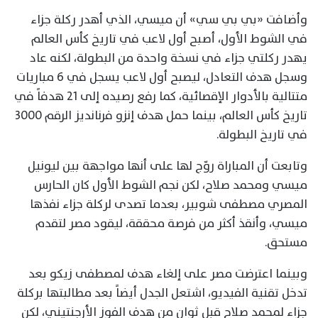
وأضافت «بي بي سي» أن ميسي، الذي أهدر ركلة جزاء
في الشوط الأول، أصبح أول لاعب في تاريخ كأس العالم
يهدر ركلتي جزاء في نسخة واحدة من البطولة، لكنه عاد
وسجل هدف التعادل، ليصبح أول لاعب يسجل في 6 مباريات
متتالية بالأدوار الإقصائية، كما رفع رصيده إلى 21 هدفاً في
تاريخ كأس العالم، بينما حمل هدف إنزو فرنانديز الرقم 3000
في تاريخ البطولة.
وتابعت أن المباراة روّج لها على أنها مواجهة بين ليونيل
ميسي ومحمد صلاح، لكن نجم الشوط الأول كان الحارس
المصري مصطفى شوبير، بعدما تصدى لركلة جزاء نفذها
ميسي، وأنقذ أكثر من فرصة محققة، ليقود مصر لتقدم
مستحق.
وبينما اعترضت مصر على إلغاء هدف لمصطفى زيكو بعد
تدخل تقنية الفيديو، اشتعل الجدل أيضاً بعد مطالبتها بركلة
جزاء لمحمد صلاح قبل ثوانٍ من هدف الفوز الأرجنتيني، لكن