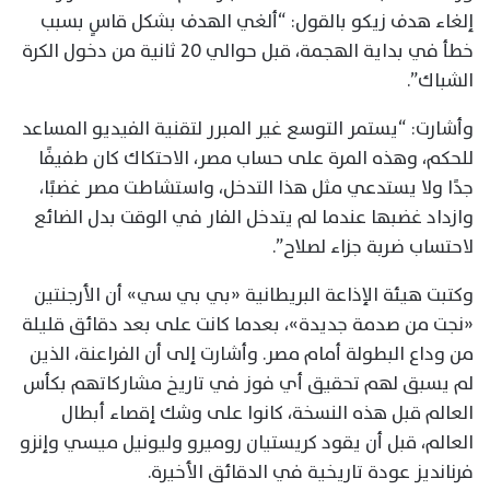
إلغاء هدف زيكو بالقول: “ألغي الهدف بشكل قاسٍ بسبب
خطأ في بداية الهجمة، قبل حوالي 20 ثانية من دخول الكرة
الشباك”.
وأشارت: “يستمر التوسع غير المبرر لتقنية الفيديو المساعد
للحكم، وهذه المرة على حساب مصر، الاحتكاك كان طفيفًا
جدًا ولا يستدعي مثل هذا التدخل، واستشاطت مصر غضبًا،
وازداد غضبها عندما لم يتدخل الفار في الوقت بدل الضائع
لاحتساب ضربة جزاء لصلاح”.
وكتبت هيئة الإذاعة البريطانية «بي بي سي» أن الأرجنتين
«نجت من صدمة جديدة»، بعدما كانت على بعد دقائق قليلة
من وداع البطولة أمام مصر. وأشارت إلى أن الفراعنة، الذين
لم يسبق لهم تحقيق أي فوز في تاريخ مشاركاتهم بكأس
العالم قبل هذه النسخة، كانوا على وشك إقصاء أبطال
العالم، قبل أن يقود كريستيان روميرو وليونيل ميسي وإنزو
فرنانديز عودة تاريخية في الدقائق الأخيرة.