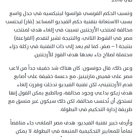
وتسبب الحكم الفرنسي فرانسوا ليتيكسيه في جدل واسع
بسبب الاستعانة بتقنية حكم الفيديو المساعد (فار) ليحتسب
مخالفة لمنتخب الأرجنتين تسببت في إلغاء هدف لمنتخب
مصر في الشوط الثاني، والنتيجة تشير لتقدم (الفراعنة)
بنتيجة 1 – صفر، كما لم يعد إلى ذات التقنية في ركلة جزاء
محتملة لصلاح جاء بعدها هدف الفوز للأرجنتين.
وعن ذلك، قال جونسون: كان هناك شد خفيف جداً من لاعب
مصر على قميص مارتينيز، مع دعسة خفيفة على أصابع
قدم الأرجنتيني، لكن تقنية الفيديو تدخلت وقررت إلغاء
هدف زيكو بداعي وجود مخالفة، وبالطبع يمكن القول إنها
تستحق أن تُحتسب مخالفة، لكن ذلك سيكون غير متسق مع
طريقة إدارة التحكيم في البطولة.
وأردف خبير تقنية الفيديو: هدف مصر الملغى جاء مناقضاً
تماماً للمعايير التحكيمية المتبعة في البطولة. لا يمكن