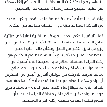
التساهل مع الاحتكاكات البسيطة أثناء اللعب، ثم إلغاء هدف
عبر تقنية الفيديو بسبب إمساك طفيف جداً بالقميص.
وأضاف: هناك أيضاً دعسة خفيفة على القدم، ولكن العديد
من الحالات المماثلة مرّت دون احتساب مخالفة من الحكام.
كما أثار قرار الحكم بعدم العودة إلى تقنية (فار) في جزائية
صلاح المحتملة التي سجلت بعدها الأرجنتين هدف الفوز عبر
إنزو فرنانديز، الكثير من الجدل وبشأن ذلك، أجاب الخبير
التحكيمي: ما يزيد الأمر سوءاً بالنسبة لطاقم التحكيم هو
ركلة الجزاء المحتملة لصلاح في الهجمة التي أسفرت عن
هدف فرنانديز، فداخل منطقة جزاء الأرجنتين، سقط صلاح
مدعياً تعرضه للعرقلة من جوليان ألفاريز، أليس من المفترض
أن تُراجع هذه اللقطة عبر تقنية الفيديو أيضاً؟ إنها مشابهة
للحالة التي تم فيها إلغاء هدف مصر الثاني – باستثناء فرق
جوهري واحد، كان صلاح داخل منطقة الجزاء، لذا يجب أن
تقوم تقنية الفيديو بتقييم ركلة الجزاء المحتملة.