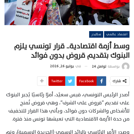
اقتصاد عالمي
سلايدر
وسط أزمة اقتصادية.. قرار تونسي يلزم
البنوك بتقديم قروض بدون فوائد
في
يوليو 26, 2026
بواسطة
تواصل 24
شارك
Facebook
Twitter
أصدر الرئيس التونسي، قيس سعيّد، أمرًا رئاسيًا يُجبر البنوك
على تقديم “قروض على الشرف”، وهي قروض تُمنح
للأشخاص والشركات دون فوائد، ويأتي هذا القرار للتخفيف
من حدة الأزمة الاقتصادية التي تعيشها تونس منذ فترة.
وصدر الأمر الرئاسي بالرائد الرسمي (الجريدة الرسمية)، وتم