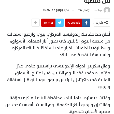
من منصبه
في
يوليو 27, 2026
بواسطة
تواصل 24
شارك
Facebook
Twitter
أعلن محافظ بنك إندونيسيا المركزي بيري وارجيو استقالته
من منصبه اليوم الاثنين، في تطور أثار اهتمام الأسواق،
وسط ترقب لتداعيات القرار على استقلالية البنك المركزي
والسياسة النقدية في البلاد.
وقال سكرتير الدولة الإندونيسي براسيتيو هادي خلال
مؤتمر صحفي عُقد اليوم الاثنين، قبل افتتاح الأسواق
المالية في جاكرتا، إن الرئيس برابوو سوبيانتو قبل استقالة
وارجيو.
وعُيّنت ديستري دامايانتي محافظة للبنك المركزي مؤقتا،
وقالت إن وارجيو أبلغ الحكومة يوم السبت بأنه ‌سيتنحى عن
منصبه لأسباب شخصية.