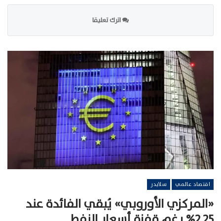
اترك تعليقا
اقتصاد عالمي
سلايدر
«المركزي الأوروبي» يُبقي الفائدة عند
2.25% رغم قفزة أسعار النفط