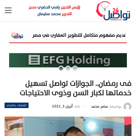
رئيس التحرير
رامي الحضري
مدير
التحرير
محمد سليمان
شركة «AIG» تتعاون مع «CSCEC الصينية» بمشروع «AI Tower» بأعلى المعايير العالمية
فى رمضان.. الجوازات تواصل تسهيل
خدماتها لكبار السن وذوى الاحتياجات
اقتصاد عالمي
في
أبريل 3, 2022
بواسطة
سامر محمد