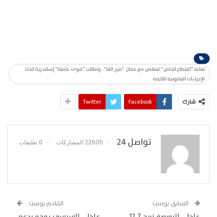
نقابة "القطاع الخاص" تتضامن مع عمال "فرج الله".. وتطالب "قوى عاملة" إسكندرية اتخاذ
الإجراءات القانونية اللازمة
شارك
Facebook
Twitter
تواصل 24
22605 المشاركات
0 تعليقات
السابق بوست
القادم بوست
عاجل.. البورصة تربح 12.7
عاجل.. السيسى يوجه بدعم