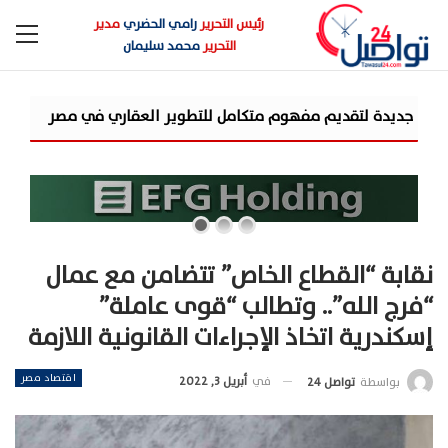
رئيس التحرير
رامي الحضري
مدير
التحرير
محمد سليمان
شركة «AIG» تتعاون مع «CSCEC الصينية» بمشروع «AI Tower» بأعلى المعايير العالمية
نقابة “القطاع الخاص” تتضامن مع عمال
“فرج الله”.. وتطالب “قوى عاملة”
إسكندرية اتخاذ الإجراءات القانونية اللازمة
اقتصاد مصر
في
أبريل 3, 2022
بواسطة
تواصل 24