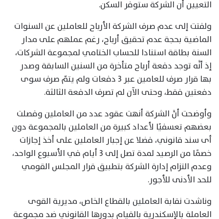
التعيين أن الشركة ستوفر السكن.
ولفتت إلى عدم صرف الشركة الأرباح للعاملين عن السنوات
الماضية بحجة عدم تحقيق أرباح، رغم عملهم على مدار
السنة بطاقة استنادا للحساب الختامي لمجموعة الشركات،
إذ أنَّه توجد دفعة أرباح متأخرة من السنين السابقة وصدر
بها قرار صرف للعامين عبر 3 دفعات ولم يتمّ صرف سوى
دفعتين فقط، وحتى الآن لم تصرف الدفعة الثالثة.
وأوضحت أنَّ الشركة أنهت عقود عدد من العاملين وفصلت
بعضهم تعسفيًا لأعداد كبيرة من العاملين بالمجموعة دون
أى سند قانوني، فضلا عن إجبار العاملين على أخذ إجازات
خصمًا من الرصيد لمدة تصل إلى 3 أيام في الأسبوع الواحد،
وعدم التزام إدارة الشركة بتطبيق قرار المجلس القومي
للحد الأدنى للأجور.
وناشدت نقابة العاملين بالقطاع الخاص، مديرية القوى
العاملة بالإسكندرية بالقيام بدورها القانوني ضد مجموعة