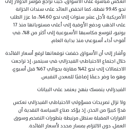
انعكس مباشرة على الأسواق، حيث تراجع مؤشر الدولار إلى
نحو 99.45 نقطة، كما انخفض العائد على سندات الخزانة
الأمريكية لأجل عشر سنوات إلى نحو 4.60%، ما عزز الطلب
على الذهب ودفع الأوقية إلى أعلى مستوياتها منذ 17
يونيو، لتوسع مكاسبها الأسبوعية إلى أكثر من 8%، في
أقوى أداء أسبوعي منذ بداية العام.
وأشار إلى أن الأسواق خفضت توقعاتها لرفع أسعار الفائدة
خلال اجتماع الاحتياطي الفيدرالي في سبتمبر، إذ تراجعت
الاحتمالات إلى نحو 42% مقارنة بحوالي 67% قبل أسبوع،
وهو ما وفر دعمًا إضافيًا للمعدن النفيس.
الفيدرالي يتمسك بنهج يعتمد على البيانات
ولا تزال تصريحات مسؤولي الاحتياطي الفيدرالي تعكس
قدرًا كبيرًا من الحذر، إذ يؤكد صناع السياسة النقدية أن
القرارات المقبلة ستظل مرتبطة بتطورات التضخم وسوق
العمل، دون الالتزام بمسار محدد لأسعار الفائدة.