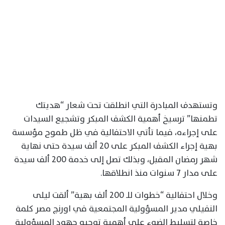
وتستهدف المبادرة التي انطلقت تحت شعار “هديتك
تطمنها” ترسيخ أهمية الكشف المبكر وتشجيع السيدات
على إجراءه، فيما تأتي الاحتفالية في ظل طموح مؤسسة
بهية إجراء الكشف المبكر على 20 ألف سيدة حتى نهاية
شهر رمضان المقبل، وبذلك تصل إلى خدمة 200 ألف سيدة
على مدار 7 سنوات منذ انطلاقها.
وخلال احتفالية “خطوات للـ 200 ألف بهية” ألقت ليلى
النفيلي مدير المسؤولية المجتمعية في اورنچ مصر كلمة
خاصة لتسليط الضوء على أهمية توجيه جهود المسؤولية