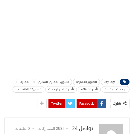
City Edge
التطوير العقاري
السوق العقاري المصري
العقارات
الوحدات العقارية
تأخير الاستلام
تأخير تسليم الوحدات
تواصل24 الاقتصادي
شارك
Facebook
Twitter
تواصل 24
2531 المشاركات
0 تعليقات