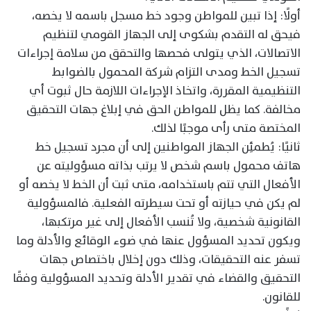
أولًا: إذا تبين للمواطن وجود خط مسجل باسمه لا يخصه،
فيحق له التقدم بشكوى إلى الجهاز القومي لتنظيم
الاتصالات، الذي يتولى فحصها والتحقق من سلامة إجراءات
تسجيل الخط ومدى التزام شركة المحمول بالضوابط
التنظيمية المقررة، واتخاذ الإجراءات اللازمة حال ثبوت أي
مخالفة. كما يظل للمواطن الحق في إبلاغ جهات التحقيق
المختصة متى رأى موجبًا لذلك.
ثانيًا: يُطمئِن الجهاز المواطنين إلى أن مجرد تسجيل خط
هاتف محمول باسم شخص لا يرتب بذاته مسؤوليته عن
الأفعال التي تتم باستخدامه، متى ثبت أن الخط لا يخصه أو
لم يكن في حيازته أو تحت سيطرته الفعلية. فالمسؤولية
القانونية شخصية، ولا تُنسب الأفعال إلى غير مرتكبها،
ويكون تحديد المسؤول عنها في ضوء الوقائع والأدلة وما
تسفر عنه التحقيقات، وذلك دون إخلال باختصاص جهات
التحقيق والقضاء في تقدير الأدلة وتحديد المسؤولية وفقًا
للقانون.