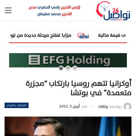
رئيس التحرير
رامي الحضري
مدير
التحرير
محمد سليمان
مزايا تفتتح مرحلة جديدة من توسعاتها بإطلاق مشروع "Town Ten " بعرابى الجديدة بمدينة العبور
أوكرانيا تتهم روسيا بارتكاب “مجزرة
متعمدة” في بوتشا
اقتصاد عالمي
في
أبريل 3, 2022
بواسطة
وكالات