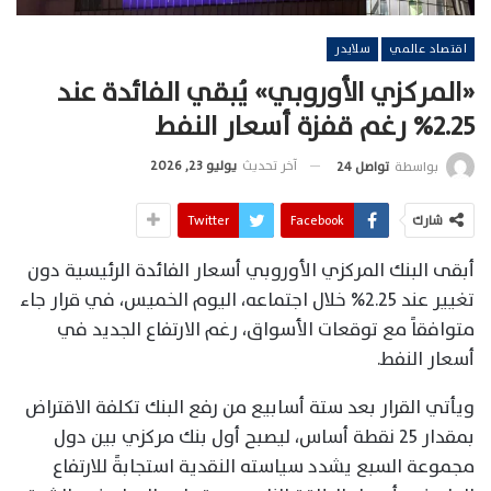
اقتصاد عالمي
سلايدر
«المركزي الأوروبي» يُبقي الفائدة عند
2.25% رغم قفزة أسعار النفط
آخر تحديث
يوليو 23, 2026
بواسطة
تواصل 24
شارك
Facebook
Twitter
أبقى البنك المركزي الأوروبي أسعار الفائدة الرئيسية دون
تغيير عند 2.25% خلال اجتماعه، اليوم الخميس، في قرار جاء
متوافقاً مع توقعات الأسواق، رغم الارتفاع الجديد في
أسعار النفط.
ويأتي القرار بعد ستة أسابيع من رفع البنك تكلفة الاقتراض
بمقدار 25 نقطة أساس، ليصبح أول بنك مركزي بين دول
مجموعة السبع يشدد سياسته النقدية استجابةً للارتفاع