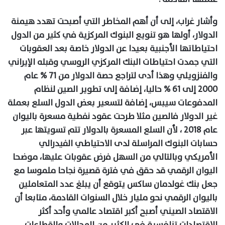
وأشار غراب، إلى أن أهم المخاطر التي أصبحت تهدد هيمنة
الدولار، أولها هو تنويع البنوك المركزية في كثير من الدول
احتياطاتها الأجنبية بعيدا عن الدولار خاصة بعد العقوبات
التي جمدت احتياطات البنك المركزي الروسي وقبله الإيراني
والفنزويلي وهذا أدى لتراجع حصة الدولار من 71 % عام
2000 إلى 61 % حاليا، إضافة إلى تطوير الصين لنظام
المدفوعات سيبس، إضافة لتسعير بعض الدول السلع بعملة
غير الدولار فالصين مثلا طرحت عقود نفطية مسعرة باليوان
عام 2018 ، لأن السلع المسعرة بالدولار تتم تسويتها عبر
حسابات البنوك المراسلة لدى الاحتياطي الفيدرالي
الأمريكي وبالتالي من السهل فرض عقوبات عليها، موضحا
اليوان الرقمي قد حقق في فترة قصيرة نجاحا ملموسا مع
جعل بنك غولدمان ساكس يتوقع أن يبلغ عدد المتعاملين
باليوان الرقمي نحو مليار خلال السنوات القادمة، متابعا أن
الاقتصاد الصيني أصبح أكبر اقتصاد عالمي وأحد أكثر
الاقتصادات تنافسية في الكثير من المجالات والقطاعات .