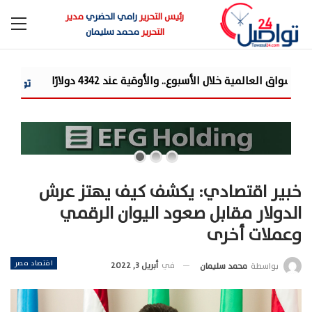
رئيس التحرير
رامي الحضري
مدير
التحرير
محمد سليمان
شركة «Liberty Developments» تطلق أولى فعالياتها الترفيهية بمشروع «AT» في حفل ضخم للميجا ستار أحمد سع...
خبير اقتصادي: يكشف كيف يهتز عرش
الدولار مقابل صعود اليوان الرقمي
وعملات أخرى
اقتصاد مصر
في
أبريل 3, 2022
بواسطة
محمد سليمان