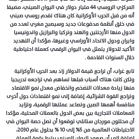
المركزي الروسي 44 مليار دولار في اليوان الصيني، مضيفا
أنه من قبل الحرب الأوكرانية كان هناك تقدم روسي صيني
في خلق أنظمة مدفوعات جديد وسيصبح مغري لعدد من
الدول منها الأرجنتين والهند وتركيا والبرازيل واندونيسيا
وايران ودول الاتحاد الأوراسي وغيرها، مؤكدا أن التهديد
الأكيد للدولار يتمثل في اليوان الرقمي كعملة احتياطية
خلال السنوات القادمة .
تابع غراب، أن تراجع قيمة الدولار زاد بعد الحرب الأوكرانية
ولكن كانت هناك أسباب قبلها تساهم في تراجعه تدريجيا
منها زيادة معدلات التضخم وانخفاض معدل نمو الاقتصاد
وتراجع القوة الشرائية، إضافة إلى نمو اقتصادات دول أخرى
منافسة أهمها الصين وتصاعد عملتها الرقمية، وتزايد
المعاملات التجارية بين بعض الدول بالعملات المحلية، مؤكدا
أن محللون مورجان ستانلي توقعوا أن تصل حصة اليوان في
الاحتياطات العالمية من 5% إلى 10 % بحلول عام 2030،
إضافة إلى أن صعود اليوان الصيني يرتبط بقوة العملة