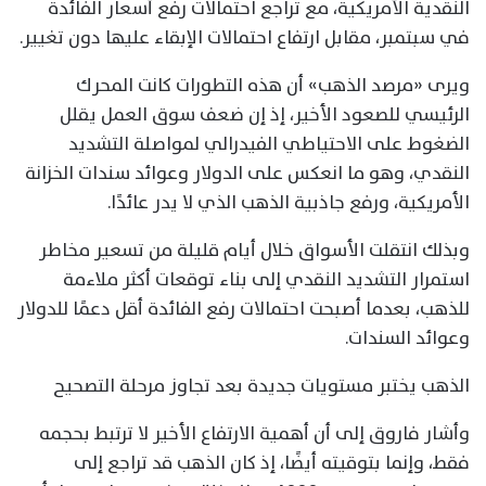
النقدية الأمريكية، مع تراجع احتمالات رفع أسعار الفائدة
في سبتمبر، مقابل ارتفاع احتمالات الإبقاء عليها دون تغيير.
ويرى «مرصد الذهب» أن هذه التطورات كانت المحرك
الرئيسي للصعود الأخير، إذ إن ضعف سوق العمل يقلل
الضغوط على الاحتياطي الفيدرالي لمواصلة التشديد
النقدي، وهو ما انعكس على الدولار وعوائد سندات الخزانة
الأمريكية، ورفع جاذبية الذهب الذي لا يدر عائدًا.
وبذلك انتقلت الأسواق خلال أيام قليلة من تسعير مخاطر
استمرار التشديد النقدي إلى بناء توقعات أكثر ملاءمة
للذهب، بعدما أصبحت احتمالات رفع الفائدة أقل دعمًا للدولار
وعوائد السندات.
الذهب يختبر مستويات جديدة بعد تجاوز مرحلة التصحيح
وأشار فاروق إلى أن أهمية الارتفاع الأخير لا ترتبط بحجمه
فقط، وإنما بتوقيته أيضًا، إذ كان الذهب قد تراجع إلى