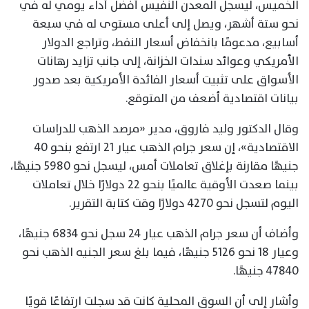
الخميس، ليسجل المعدن النفيس أفضل أداء يومي له في
نحو ستة أشهر، ويصل إلى أعلى مستوى له في سبعة
أسابيع، مدعومًا بانخفاض أسعار النفط، وتراجع الدولار
الأمريكي وعوائد سندات الخزانة، إلى جانب تزايد رهانات
الأسواق على تثبيت أسعار الفائدة الأمريكية بعد صدور
بيانات اقتصادية أضعف من المتوقع.
وقال الدكتور وليد فاروق، مدير «مرصد الذهب للدراسات
الاقتصادية»، إن سعر جرام الذهب عيار 21 ارتفع بنحو 40
جنيهًا مقارنة بإغلاق تعاملات أمس، ليسجل نحو 5980 جنيهًا،
بينما صعدت الأوقية عالميًا بنحو 22 دولارًا خلال تعاملات
اليوم لتسجل نحو 4270 دولارًا وقت كتابة التقرير.
وأضاف أن سعر جرام الذهب عيار 24 سجل نحو 6834 جنيهًا،
وعيار 18 نحو 5126 جنيهًا، فيما بلغ سعر الجنيه الذهب نحو
47840 جنيهًا.
وأشار إلى أن السوق المحلية كانت قد سجلت ارتفاعًا قويًا