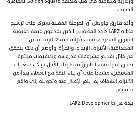
وإدارية متكاملة في قلب منطقة Golden Square بالقاهرة
الجديدة.
وأكد طارق جاويش أن المرحلة المقبلة ستركز على ترسيخ
مكانة LARZ كأحد المطورين الذين يقدمون قيمة حقيقية
للسوق المصري، مستندةً إلى قيمها الرصينة من
المصداقية، الألتزام، الإبداع، والجرأة. وأوضح أن ذلك يتحقق
من خلال تقديم مشروعات مدروسة وتصميمات مبتكرة
تحقق نمواً مستداماً ورؤية طويلة الأجل تواكب متغيرات
المستقبل، مشدداً على أن بناء الثقة مع العملاء يبدأ من
الالتزام الشفاف بما يتم الإعلان عنه وتحويله إلى واقع
ملموس.
نبذة عن LARZ Developments