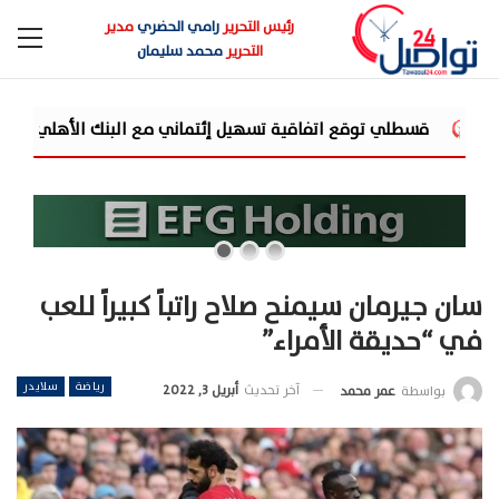
رئيس التحرير
رامي الحضري
مدير
التحرير
محمد سليمان
قية تسهيل إئتماني مع البنك الأهلي المصري... وتستهدف محفظة تمويلية بقيمة 
سان جيرمان سيمنح صلاح راتباً كبيراً للعب
في “حديقة الأمراء”
رياضة
سلايدر
آخر تحديث
أبريل 3, 2022
بواسطة
عمر محمد