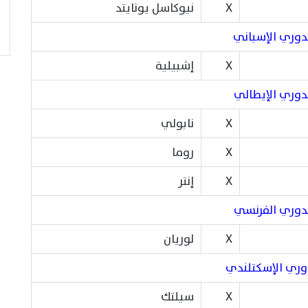
X
نيوكاسل يونايتد
دوري الإسباني
X
إشبيلية
دوري الإيطالي
X
نابولي
X
روما
X
إنتر
لدوري الفرنسي
X
لوريان
وري الإسكتلندي
X
سيلتك