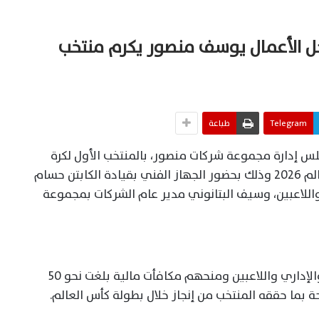
 رجل الأعمال يوسف منصور يكرم منتخب
Telegram
طباعة
 إدارة مجموعة شركات منصور، بالمنتخب الأول لكرة
القدم بعد نتائجه التاريخية ببطولة كأس العالم 2026 وذلك بحضور الجهاز الفني بقيادة الكابتن حسام
اللاعبين، وسيف البتانوني مدير عام الشركات بمجموعة
وشهدت الاحتفالية تكريم الجهازين الفني والإداري واللاعبين ومنحهم مكافأت مالية بلغت نحو 50
بما حققه المنتخب من إنجاز خلال بطولة كأس العالم.