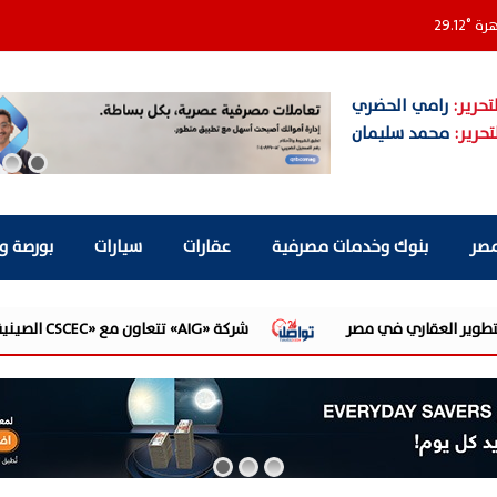
هرة
°
29.12
تحرير:
رامي الحضري
تحرير:
محمد سليمان
مصر
بنوك وخدمات مصرفية
عقارات
سيارات
بورصة و
شركة «AIG» تتعاون مع «CSCEC الصينية» بمشروع «AI Tower» بأعلى المعايير العالمية