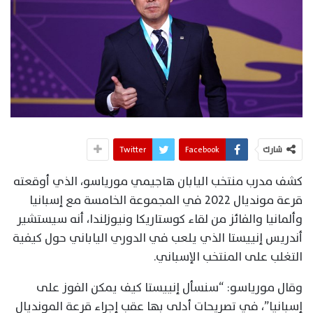
شارك
Facebook
Twitter
كشف مدرب منتخب اليابان هاجيمي مورياسو، الذي أوقعته
قرعة مونديال 2022 في المجموعة الخامسة مع إسبانيا
وألمانيا والفائز من لقاء كوستاريكا ونيوزلندا، أنه سيستشير
أندريس إنييستا الذي يلعب في الدوري الياباني حول كيفية
التغلب على المنتخب الإسباني.
وقال مورياسو: “سنسأل إنييستا كيف يمكن الفوز على
إسبانيا”، في تصريحات أدلى بها عقب إجراء قرعة المونديال