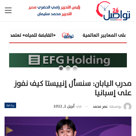
رئيس التحرير
رامي الحضري
مدير
التحرير
محمد سليمان
«القابضة للمياه» تعتمد الموازنة التقديرية لـ9 شركات تابعة للعام المالي 2026/2027
مدرب اليابان: سنسأل إنييستا كيف نفوز
على إسبانيا
رياضة
في
أبريل 2, 2022
بواسطة
عمر محمد