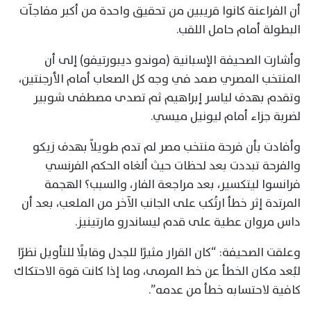
أن الفراعنة كانوا قريبين من تحقيق واحدة من أكبر مفاجآت
البطولة أمام حامل اللقب.
وأشارت الصحيفة الإسبانية (موندو ديبورتيفو) إلى أن
المنتخب المصري صمد في وجه كل الصعاب أمام الأرجنتين،
وتقدم بهدف لياسر إبراهيم ثم تصدى مصطفى شوبير
لضربة جزاء أمام ليونيل ميسي.
وأفادت بأن فرحة منتخب مصر لم تدم طويلاً بهدف زيكو
والفرحة تبددت بعد لحظات حيث ألغاه الحكم الفرنسي
فرانسوا ليتكسير، بعد مراجعة الفار، والسبب؟ الهجمة
المرتدة إثر خطأ ارتُكب على الجانب الآخر من الملعب، بعد أن
داس مروان عطية على قدم ليساندرو مارتينيز.
وعلقت الصحيفة: “كان القرار مثيرًا للجدل وقابلًا للتأويل نظرًا
لبُعد مكان الخطأ عن خط المرمى، وما إذا كانت قوة الاحتكاك
كافية لاحتسابه خطأ من عدمه”.