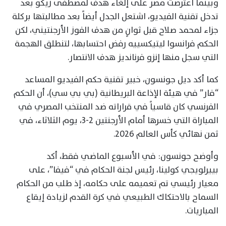
وبينما اعترضت مصر على إلغاء هدف لمصطفى زيكو بعد
تدخل تقنية الفيديو، اشتعل الجدل أيضاً بعد مطالبتها بركلة
جزاء لمحمد صلاح قبل ثوانٍ من هدف الفوز الأرجنتيني، لكن
الحكم فرانسوا ليتيكسييه رفض احتسابها، لتنطلق الهجمة
التي سجل منها إنزو فرنانديز هدف الانتصار.
كما أكد ديل جونسون، خبير تقنية حكم الفيديو المساعد
“فار” في هيئة الإذاعة البريطانية (بي بي سي)، أن الحكم
الفرنسي كان قاسياً في قراراته ضد المنتخب المصري في
المباراة التي خسرها أمام الأرجنتين 2-3، يوم الثلاثاء، في
ثمن نهائي كأس العالم 2026.
وأوضح جونسون: في الأسبوع الماضي فقط، أكد
بييرلويجي كولينا، رئيس لجنة الحكام في “فيفا”، على
معيار رئيسي تم تعميمه على حكامه، إذ طلب من الحكام
السماح بالاحتكاك الطبيعي في كرة القدم لزيادة إيقاع
المباريات.