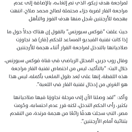
لمراجعة هدف زيكو، الذي تم إلغاءه، بالإضافة إلى عدم
مراجعة الفار لضربة جزاء محتملة لصالح محمد صلاح، انتهت
بهجمة للأرجنتين سُجل منها هدف الفوز والتأهل.
حيث علقت “فوكس سبورتس” بالقول إن هناك جدلاً حول ما
إذا كانت تقنية الفيديو المساعد للحكم (فار) قد تجاوزت
صلاحياتها بالتدخل لمراجعة القرار أثناء هجمة للأرجنتين.
وقال روب جرين، المحلل الرياضي في قناة فوكس سبورتس،
خلال البث: “بالتأكيد، ليس من اختصاص تقنية الفار مراجعة
هذه اللقطة، إنها على بُعد طول الملعب بأكمله، ليس هذا
هو الغرض من إدخال تقنية الفار في اللعبة”.
وأكد: “لقد وصلنا الآن إلى مرحلة تجاوزنا فيها صلاحياتها
بكثير، رأى الحكم التدخل، لكنه قرر عدم احتسابه، وحُرمت
مصر، التي سجلت هدفًا رائعًا من هجمة مرتدة، من التقدم
بثنائية أمام الأرجنتين”.