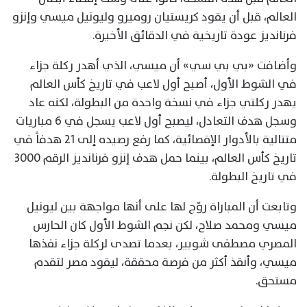
العالم، قبل أن يقود كريستيان روميرو وليونيل ميسي وإنزو
فرنانديز عودة تاريخية في الدقائق الأخيرة.
وأضافت «بي بي سي» أن ميسي، الذي أهدر ركلة جزاء
في الشوط الأول، أصبح أول لاعب في تاريخ كأس العالم
يهدر ركلتي جزاء في نسخة واحدة من البطولة، لكنه عاد
وسجل هدف التعادل، ليصبح أول لاعب يسجل في 6 مباريات
متتالية بالأدوار الإقصائية، كما رفع رصيده إلى 21 هدفاً في
تاريخ كأس العالم، بينما حمل هدف إنزو فرنانديز الرقم 3000
في تاريخ البطولة.
وتابعت أن المباراة روّج لها على أنها مواجهة بين ليونيل
ميسي ومحمد صلاح، لكن نجم الشوط الأول كان الحارس
المصري مصطفى شوبير، بعدما تصدى لركلة جزاء نفذها
ميسي، وأنقذ أكثر من فرصة محققة، ليقود مصر لتقدم
مستحق.