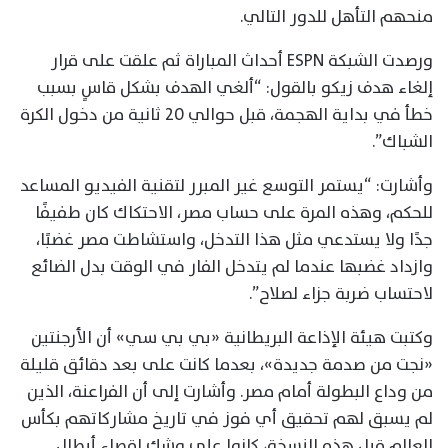
منحهم التأهل للدور التالي.
ورصدت الشبكة ESPN أحداث المباراة ثم علقت على قرار
إلغاء هدف زيكو بالقول: “ألغي الهدف بشكل قاسٍ بسبب
خطأ في بداية الهجمة، قبل حوالي 20 ثانية من دخول الكرة
الشباك”.
وأشارت: “يستمر التوسع غير المبرر لتقنية الفيديو المساعد
للحكم، وهذه المرة على حساب مصر، الاحتكاك كان طفيفًا
جدًا ولا يستدعي مثل هذا التدخل، واستشاطت مصر غضبًا،
وازداد غضبها عندما لم يتدخل الفار في الوقت بدل الضائع
لاحتساب ضربة جزاء لصلاح”.
وكتبت هيئة الإذاعة البريطانية «بي بي سي» أن الأرجنتين
«نجت من صدمة جديدة»، بعدما كانت على بعد دقائق قليلة
من وداع البطولة أمام مصر. وأشارت إلى أن الفراعنة، الذين
لم يسبق لهم تحقيق أي فوز في تاريخ مشاركاتهم بكأس
العالم قبل هذه النسخة، كانوا على وشك إقصاء أبطال