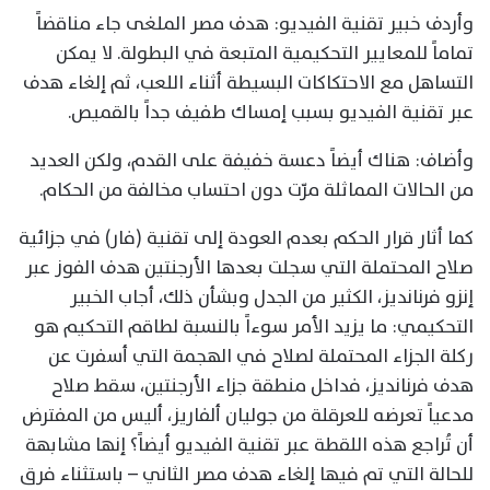
وأردف خبير تقنية الفيديو: هدف مصر الملغى جاء مناقضاً
تماماً للمعايير التحكيمية المتبعة في البطولة. لا يمكن
التساهل مع الاحتكاكات البسيطة أثناء اللعب، ثم إلغاء هدف
عبر تقنية الفيديو بسبب إمساك طفيف جداً بالقميص.
وأضاف: هناك أيضاً دعسة خفيفة على القدم، ولكن العديد
من الحالات المماثلة مرّت دون احتساب مخالفة من الحكام.
كما أثار قرار الحكم بعدم العودة إلى تقنية (فار) في جزائية
صلاح المحتملة التي سجلت بعدها الأرجنتين هدف الفوز عبر
إنزو فرنانديز، الكثير من الجدل وبشأن ذلك، أجاب الخبير
التحكيمي: ما يزيد الأمر سوءاً بالنسبة لطاقم التحكيم هو
ركلة الجزاء المحتملة لصلاح في الهجمة التي أسفرت عن
هدف فرنانديز، فداخل منطقة جزاء الأرجنتين، سقط صلاح
مدعياً تعرضه للعرقلة من جوليان ألفاريز، أليس من المفترض
أن تُراجع هذه اللقطة عبر تقنية الفيديو أيضاً؟ إنها مشابهة
للحالة التي تم فيها إلغاء هدف مصر الثاني – باستثناء فرق