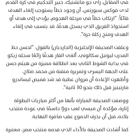
في المقابل، رأى جو ماتشنيك، خبير التحكيم في كرة القدم
لدى فوكس سبورتس، أن وجود خطأ يستوجب إلغاء الهدف
قائلاً: “ارتكاب خطأ في مرحلة الهجوم، يؤدي إلى هدف أو
استحواذ الفريق الذي يسجل هدفًا، قد يتسبب في إلغاء
الهدف ومنح ركلة حرة”.
وعلقت الصحيفة الإنجليزية (الجارديان) بالقول: “لحسن حظ
المدرب ليونيل سكالوني، ألغى الفار هدفًا رائعًا سجله زيكو
في بداية الشوط الثاني بعد انطلاقة مميزة من هيثم حسن
على الجهة اليسرى وتمريرة متقنة من محمد صلاح،
وأظهرت الإعادة أن مروان عطية قد شد قميص ليساندرو
مارتينيز قبل ذلك بنحو 30 ثانية”.
ووصفت الصحيفة المباراة بأنها من أكثر مباريات البطولة
إثارة، مؤكدة أن ميسي لعب دورًا حاسمًا في عودة منتخب
بلاده، قبل أن يذرف الدموع عقب صافرة النهاية.
كما أشادت الصحيفة بالأداء الذي قدمه منتخب مصر، معتبرة