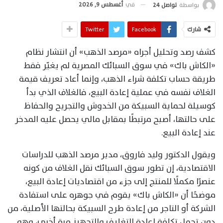
في
أغسطس 9, 2026
بواسطة
تواصل 24
شارك
Facebook
Twitter
كشف رصد وتحليل أجراه «مرصد الذهب» أن انتشار نظام
«الكاش باك» في سوق السبائك المصرية لم يغيّر فقط
طريقة حساب تكلفة شراء الذهب، وإنما أعاد تعريف قيمة
الغلاف نفسه في عملية إعادة البيع، فالغلاف الذي بدأ
كوسيلة لحماية السبيكة من الخدوش والتجريح والحفاظ
على حالتها، أصبح مرتبطًا بمقابل مالي يحصل عليه المدخر
عند إعادة البيع.
ويقول الدكتور وليد فاروق، مدير مرصد الذهب للدراسات
الاقتصادية، إن تطور سوق السبائك نقل الغلاف من كونه
عنصرًا مكملًا للمنتج إلى جزء من اقتصاديات إعادة البيع،
موضحًا أن «الكاش باك» يقوم في جوهره على استفادة
الشركة أو التاجر من إعادة طرح السبيكة بحالتها الأصلية، من
دون تحمل تكلفة إعادة التغليف والتجهيز مرة أخرى، وهو