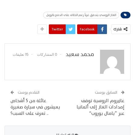
الغاز الروسي يتدفق غرباً رغم الخلاف على الدفع بالروبل
شارك
Facebook
Twitter
محمد سعيد
0 المشاركات
15 تعليقات
السابق بوست
القادم بوست
غازبروم الروسية توقف
عائلة من 5 أشخاص
إمدادات الغاز إلى ألمانيا
يعيشون في سيارة صغيرة
عبر “يامال يوروب”
.. تعرف على السبب؟