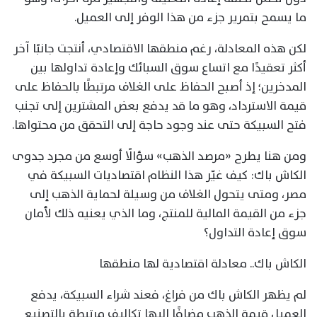
ما يسمح بتمرير جزء من هذا الوفر إلى العميل.
لكن هذه المعادلة، رغم منطقها الاقتصادي، أنتجت جانبًا آخر
أكثر تعقيدًا مع اتساع سوق السبائك وإعادة تداولها بين
المدخرين؛ إذ أصبح الحفاظ على الغلاف مرتبطًا بالحفاظ على
قيمة الاسترداد، وهو ما قد يدفع بعض المشترين إلى تجنب
فتح السبيكة حتى عند وجود حاجة إلى التحقق من محتواها.
ومن هنا يطرح «مرصد الذهب» سؤالًا أوسع من مجرد جدوى
الكاش باك: كيف غيّر هذا النظام اقتصاديات السبيكة في
مصر، ومتى يتحول الغلاف من وسيلة لحماية الذهب إلى
جزء من القيمة المالية للمنتج، وما الذي يعنيه ذلك لأمان
سوق إعادة التداول؟
الكاش باك.. معادلة اقتصادية لها منطقها
لم يظهر الكاش باك من فراغ، فعند شراء السبيكة، يدفع
العميل قيمة الذهب مضافًا إليها تكاليف مرتبطة بالتصنيع