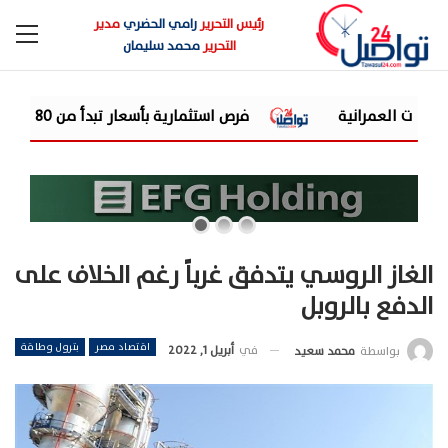
رئيس التحرير
رامي الحضري
مدير
التحرير
محمد سليمان
فرص استثمارية بأسعار تبدأ من 2,280 جنيهًا للمتر.. «المجتمعات العمرانية» تطرح أراضي ومخازن بأخميم الج...
الغاز الروسي يتدفق غرباً رغم الخلاف على
الدفع بالروبل
اقتصاد مصر
بترول وطاقة
في
أبريل 1, 2022
بواسطة
محمد سعيد