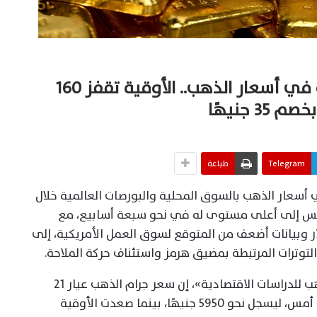
«مرصد الذهب»: ارتفاعات قوية في أسعار الذهب.. الأوقية تقفز 160
3 جنيهًا
Telegram
طباعة
سعار الذهب بالسوق المحلية والبورصات العالمية خلال
لنفيس إلى أعلى مستوى له في نحو سبعة أسابيع، مع
بتراجع الدولار وبيانات أضعف من المتوقع لسوق العمل الأمريكية، إلى
لتوترات المرتبطة بمضيق هرمز واستئناف حركة الملاحة.
وقال الدكتور وليد فاروق، مدير «مرصد الذهب للدراسات الاقتصادية»، إن سعر جرام الذهب عيار 21
ارتفع بنحو 80 جنيهًا مقارنة بإغلاق تعاملات أمس، ليسجل نحو 5950 جنيهًا، بينما صعدت الأوقية