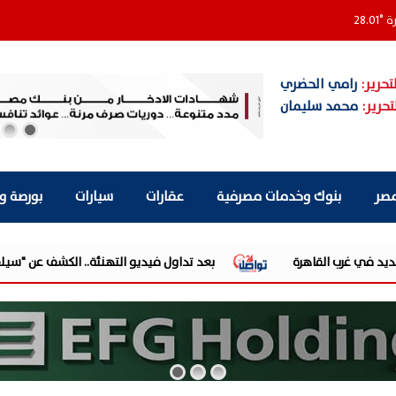
رة
°
28.01
تحرير:
رامي الحضري
تحرير:
محمد سليمان
مصر
بنوك وخدمات مصرفية
عقارات
سيارات
بورصة و
بعد تداول فيديو التهنئة.. الكشف عن "سيلفر سكرين" منفذة أول تهنئة