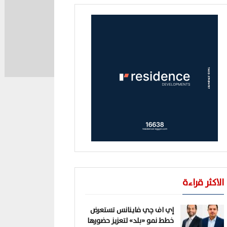
الاكثر قراءة
إي اف چي فاينانس تستعرض
خطط نمو «بلد» لتعزيز حضورها