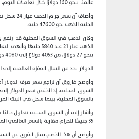
عالميًا بنحو 160 دولارًا خلال تعاملات اليوم، لتسجل نحو 4260 دولارًا حتى وقت كتابة التقرير.
الجنيه الذهب نحو 47600 جنيه.
بنحو 27 دولارًا، من 4053 دولارًا إلى 4080 دولارًا.
الدولار يحد من انتقال القفزة العالمية إلى 
وأوضح فاروق أن تراجع سعر صرف الدولار أما
بالسوق المحلية، بينما سجل في البنك المركزي نحو .88
وأشار إلى أن السوق المحلية تتداول حاليًا 
35 جنيهًا للجرام مقارنة بالسعر العالمي المحسوب.