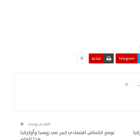
Telegram
طباعة
15
القادم بوست
نيا
توقع انكماش اقتصادي كبير في روسيا وأوكرانيا
هذا العام