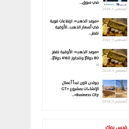
في سوق…
أغسطس 5, 2026
«مرصد الذهب»: ارتفاعات قوية
في أسعار الذهب.. الأوقية
تقفز…
أغسطس 5, 2026
«مرصد الذهب»: الأوقية تقفز
80 دولارًا وتتجاوز 4160 دولارًا..
…
أغسطس 5, 2026
جولدن تاون تبدأ أعمال
الإنشاءات بمشروع «GT
Business City»…
أغسطس 5, 2026
فيس بوك