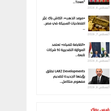
“Town…
أغسطس 6, 2026
«مرصد الذهب»: الكاش باك غيّر
اقتصاديات السبيكة في مصر..
…
أغسطس 7, 2026
«القابضة للمياه» تعتمد
الموازنة التقديرية لـ9 شركات
تابعة…
أغسطس 6, 2026
LARZ Developments تطلق
رؤيتها الجديدة لتقديم
مفهوم متكامل…
أغسطس 6, 2026
فيس بوك