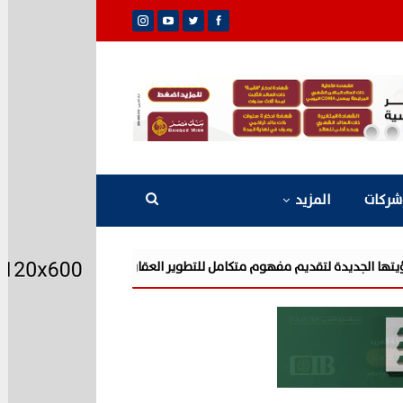
شركات
المزيد
شركة «AIG» تتعاون مع «CSCEC الصينية» بمشروع «AI Tower» بأعلى المعايير العالمية