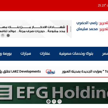
ة
°
25.23
تحرير:
رامي الحضري
تحرير:
محمد سليمان
مصر
بنوك وخدمات مصرفية
عقارات
سيارات
بورصة و
LARZ Developments تطلق رؤيتها الجديدة لتقديم مفهوم متكامل للتطوير العقاري في مصر