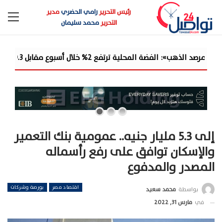
رئيس التحرير
رامي الحضري
مدير
التحرير
محمد سليمان
يًا.. والدولار يمتص جزءًا من مكاسب ا...
إلى 5.3 مليار جنيه.. عمومية بنك التعمير
والإسكان توافق على رفع رأسماله
المصدر والمدفوع
اقتصاد مصر
بورصة وشركات
بواسطة
محمد سعيد
في
مارس 31, 2022