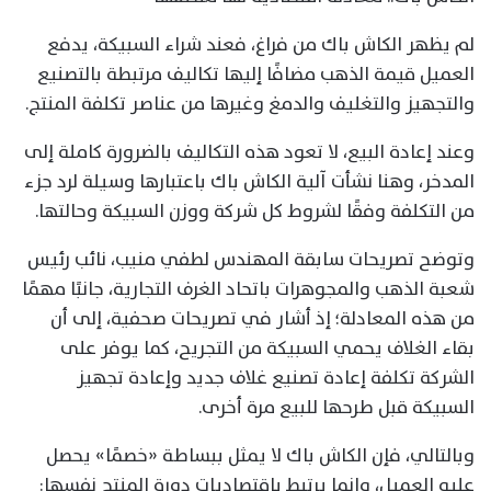
لم يظهر الكاش باك من فراغ، فعند شراء السبيكة، يدفع
العميل قيمة الذهب مضافًا إليها تكاليف مرتبطة بالتصنيع
والتجهيز والتغليف والدمغ وغيرها من عناصر تكلفة المنتج.
وعند إعادة البيع، لا تعود هذه التكاليف بالضرورة كاملة إلى
المدخر، وهنا نشأت آلية الكاش باك باعتبارها وسيلة لرد جزء
من التكلفة وفقًا لشروط كل شركة ووزن السبيكة وحالتها.
وتوضح تصريحات سابقة المهندس لطفي منيب، نائب رئيس
شعبة الذهب والمجوهرات باتحاد الغرف التجارية، جانبًا مهمًا
من هذه المعادلة؛ إذ أشار في تصريحات صحفية، إلى أن
بقاء الغلاف يحمي السبيكة من التجريح، كما يوفر على
الشركة تكلفة إعادة تصنيع غلاف جديد وإعادة تجهيز
السبيكة قبل طرحها للبيع مرة أخرى.
وبالتالي، فإن الكاش باك لا يمثل ببساطة «خصمًا» يحصل
عليه العميل، وإنما يرتبط باقتصاديات دورة المنتج نفسها: