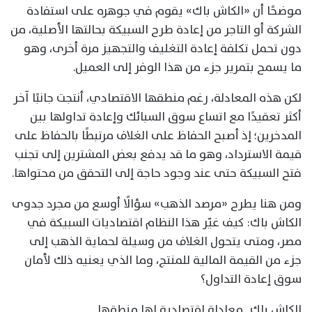
موضحًا أن «الكاش باك» يقوم في جوهره على استفادة
الشركة أو التاجر من إعادة طرح السبيكة بحالتها الأصلية، من
دون تحمل تكلفة إعادة التغليف والتجهيز مرة أخرى، وهو
ما يسمح بتمرير جزء من هذا الوفر إلى العميل.
لكن هذه المعادلة، رغم منطقها الاقتصادي، أنتجت جانبًا آخر
أكثر تعقيدًا مع اتساع سوق السبائك وإعادة تداولها بين
المدخرين؛ إذ أصبح الحفاظ على الغلاف مرتبطًا بالحفاظ على
قيمة الاسترداد، وهو ما قد يدفع بعض المشترين إلى تجنب
فتح السبيكة حتى عند وجود حاجة إلى التحقق من محتواها.
ومن هنا يطرح «مرصد الذهب» سؤالًا أوسع من مجرد جدوى
الكاش باك: كيف غيّر هذا النظام اقتصاديات السبيكة في
مصر، ومتى يتحول الغلاف من وسيلة لحماية الذهب إلى
جزء من القيمة المالية للمنتج، وما الذي يعنيه ذلك لأمان
سوق إعادة التداول؟
الكاش باك.. معادلة اقتصادية لها منطقها