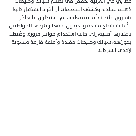
عصابي في الغربية تخصص في تصنيع سبائك وجنيهات
ذهبية مقلدة، وكشفت التحقيقات أن أفراد التشكيل كانوا
يشترون منتجات أصلية مغلفة، ثم يستبدلون ما بداخل
الأغلفة بقطع مقلدة ويعيدون غلقها وطرحها للمواطنين
باعتبارها أصلية، إلى جانب استخدام فواتير مزورة. وضُبطت
بحوزتهم سبائك وجنيهات مقلدة وأغلفة فارغة منسوبة
لإحدى الشركات.