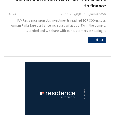
to finance…
محمد سليمان
مارس 28, 2022
0
IVY Residence project's investments reached EGP 800m, says
Ayman Rafla Expected price increases of about 15% in the coming
period and we share with our customers in bearing it,…
اقرأ أكثر...