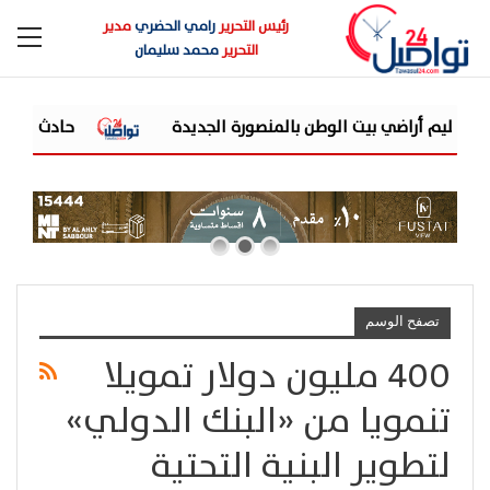
رئيس التحرير
رامي الحضري
مدير
التحرير
محمد سليمان
حادث مأساوي في منجم الس
تصفح الوسم
400 مليون دولار تمويلا
تنمويا من «البنك الدولي»
لتطوير البنية التحتية