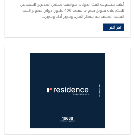
أعلنت مجموعة البنك الدولي، موافقة مجلس المديرين التنفيذيين
للبنك، على تمويل تنموي بقيمة 400 مليون دولار، لتطوير البنية
التحتية المستدامة بقطاع النقل، وتعزيز أداء وتعزيز…
اقرأ أكثر...