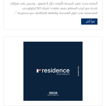
أسامة بخيت: تنفيذ المرحلة الأولى خلال ٤ شهور.. ونحرص علي شراكات
ناجحة مع كبري المصانع بمصر تعاقدت شركة 365 إيكولوجي،
المتخصصة في حلول الهندسة والطاقة المتكاملة، مع مجموعة "…
اقرأ أكثر...