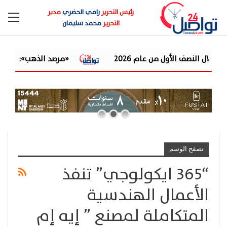
رئيس التحرير
رامي الحضري
مدير
التحرير
محمد سليمان
«مرصد الذهب»: الأوقية تقفز 80 دولارًا وتتجاوز 4160 دولارًا.. والدولار يحد من مكاسب السوق ا
تصفح الوسم
“365 ايكولوجي” تنفذ
الأعمال الهندسية
المتكاملة لمصنع ” إيه إم