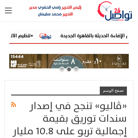
رئيس التحرير
رامي الحضري
مدير
التحرير
محمد سليمان
«تنظيم الاتصالات» يح
تصفح الوسم
«ڤاليو» تنجح في إصدار
سندات توريق بقيمة
إجمالية تربو على 10.8 مليار