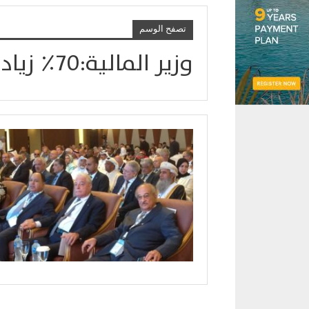
تصفح الوسم
وزير المالية:٧٠٪ زيادة فى قيمة معاشات ١٠