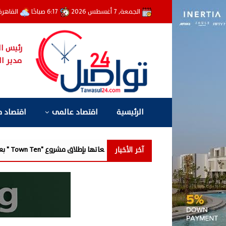
الجمعة, 7 أغسطس 2026
6:17 صباحًا
القاهر
رئيس ال
مدير ال
الرئيسية
اقتصاد عالمى
اقتصاد 
آخر الأخبار
مزايا تفتتح مرحلة جديدة من توسعاتها بإطلاق مشروع "Town Ten " بعرابى الجديدة بمدينة العبور