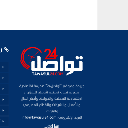
رو
م
ف
جريدة وموقع "تواصل24" صحيفة اقتصادية
ا
مصرية تقدم تغطية شاملة للشؤون
الاقتصادية المحلية والدولية، وأخبار المال
س
والأعمال والشركات والقطاع المصرفي
ا
والبنوك.
البريد الإلكتروني:
info@tawasul24.com
أ
اقرأ أكثر...