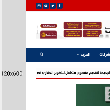
شركات
المزيد
شركة «AIG» تتعاون مع «CSCEC الصينية» بمشروع «AI Tower» بأعلى المعايير العالمية