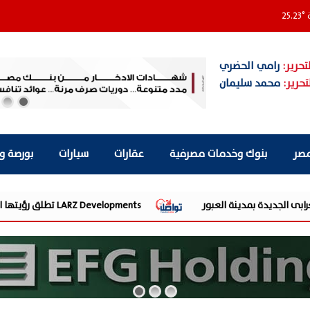
ة
°
25.23
تحرير:
رامي الحضري
تحرير:
محمد سليمان
مصر
بنوك وخدمات مصرفية
عقارات
سيارات
بورصة و
LARZ Developments تطلق رؤيتها الجديدة لتقديم مفهوم متكامل للتطوير العقاري في مصر