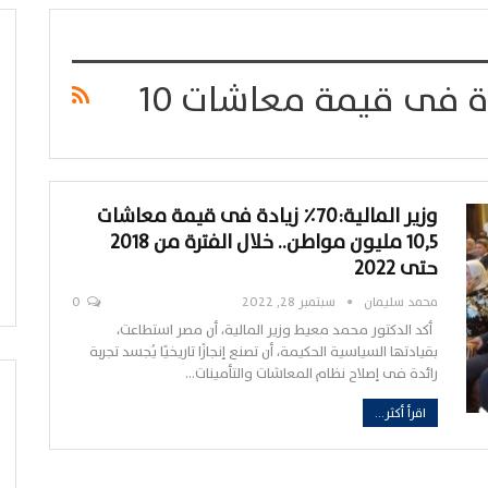
وزير المالية:٧٠٪ زيادة فى قيمة معاشات
١٠,٥ مليون مواطن.. خلال الفترة من ٢٠١٨
حتى ٢٠٢٢
محمد سليمان
سبتمبر 28, 2022
0
أكد الدكتور محمد معيط وزير المالية، أن مصر استطاعت،
بقيادتها السياسية الحكيمة، أن تصنع إنجازًا تاريخيًا يُجسد تجربة
رائدة فى إصلاح نظام المعاشات والتأمينات…
اقرأ أكثر...