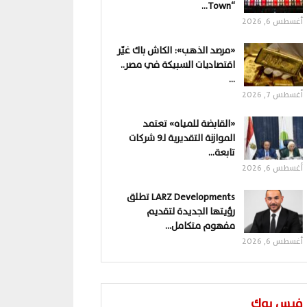
“Town…
أغسطس 6, 2026
«مرصد الذهب»: الكاش باك غيّر
اقتصاديات السبيكة في مصر..
…
أغسطس 7, 2026
«القابضة للمياه» تعتمد
الموازنة التقديرية لـ9 شركات
تابعة…
أغسطس 6, 2026
LARZ Developments تطلق
رؤيتها الجديدة لتقديم
مفهوم متكامل…
أغسطس 6, 2026
فيس بوك